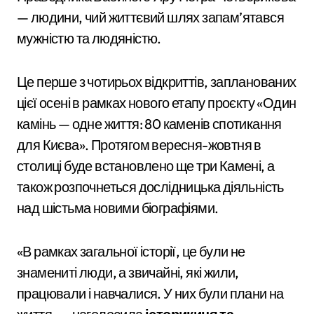
— людини, чий життєвий шлях запам’ятався
мужністю та людяністю.
Це перше з чотирьох відкриттів, запланованих
цієї осені в рамках нового етапу проєкту «Один
камінь — одне життя: 80 каменів спотикання
для Києва». Протягом вересня-жовтня в
столиці буде встановлено ще три Камені, а
також розпочнеться дослідницька діяльність
над шістьма новими біографіями.
«В рамках загальної історії, це були не
знамениті люди, а звичайні, які жили,
працювали і навчалися. У них були плани на