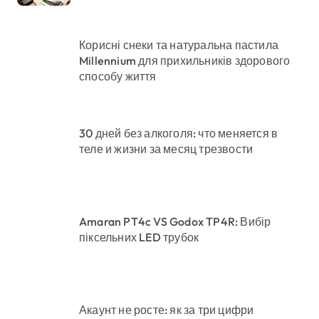
Корисні снеки та натуральна пастила
Millennium для прихильників здорового
способу життя
30 дней без алкоголя: что меняется в
теле и жизни за месяц трезвости
Amaran PT4c VS Godox TP4R: Вибір
піксельних LED трубок
Акаунт не росте: як за три цифри