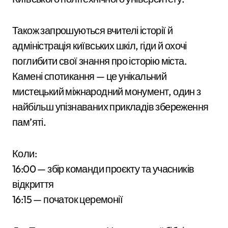
Також запрошуються вчителі історії й
адміністрація київських шкіл, гіди й охочі
поглибити свої знання про історію міста.
Камені спотикання — це унікальний
мистецький міжнародний монумент, один з
найбільш упізнаваних прикладів збереження
пам’яті.
Коли:
16:00 — збір команди проєкту та учасників
відкриття
16:15 — початок церемонії