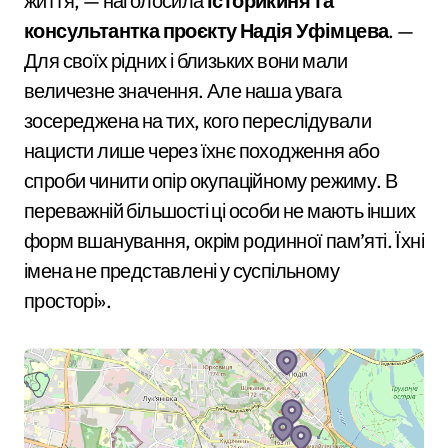
життя, — наголосила
історикиня та
консультантка проєкту Надія Уфімцева
. —
Для своїх рідних і близьких вони мали
величезне значення. Але наша увага
зосереджена на тих, кого переслідували
нацисти лише через їхнє походження або
спроби чинити опір окупаційному режиму. В
переважній більшості ці особи не мають інших
форм вшанування, окрім родинної пам’яті. Їхні
імена не представлені у суспільному
просторі».