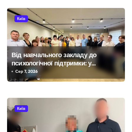
с
Київ
і
в
Від навчального закладу до
психологічної підтримки: у
Київській області з’явиться
Сер 7, 2026
унікальний маршрут для молоді
Київ