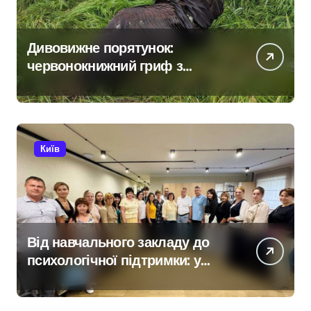
Дивовижне порятунок:
червонокнижний гриф з
Німеччини ледве в survivors
after мандрівки на Київщині
Київ
Від навчального закладу до
психологічної підтримки: у
Київській області з’явиться
унікальний маршрут для