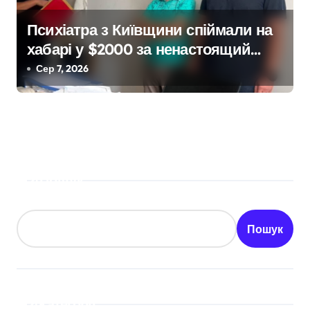
Психіатра з Київщини спіймали на
хабарі у $2000 за ненастоящий
діагноз
Сер 7, 2026
Пошук
Пошук
Категорії