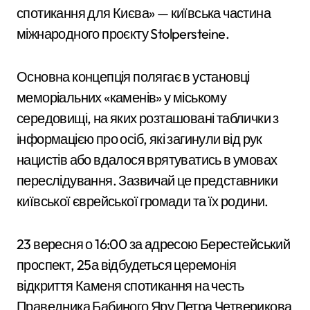
спотикання для Києва» — київська частина
міжнародного проєкту Stolpersteine.
Основна концепція полягає в установці
меморіальних «каменів» у міському
середовищі, на яких розташовані таблички з
інформацією про осіб, які загинули від рук
нацистів або вдалося врятуватись в умовах
переслідування. Зазвичай це представники
київської єврейської громади та їх родини.
23 вересня о 16:00 за адресою Берестейський
проспект, 25а відбудеться церемонія
відкриття Каменя спотикання на честь
Праведника Бабиного Яру Петра Четверикова