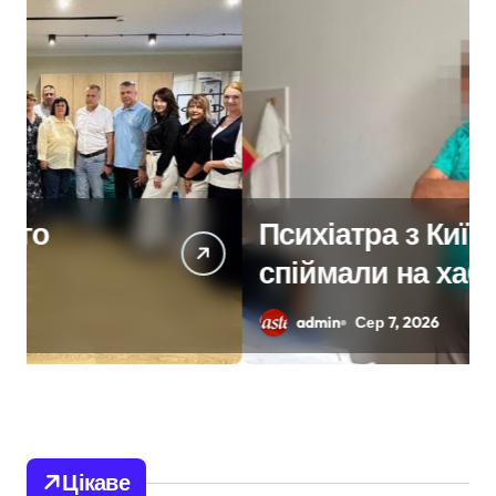
Психіатра з Київщини
спіймали на хабарі у
$2000 за
admin
Сер 7, 2026
ненастоящий діагноз
Цікаве