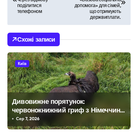
поділитися
допомога» для сімей,
в
телефоном
що отримують
держвиплати.
і
г
Схожі записи
а
ц
Київ
і
я
з
Дивовижне порятунок:
червонокнижний гриф з Німеччини
а
ледве в survivors after мандрівки
Сер 7, 2026
п
на Київщині
и