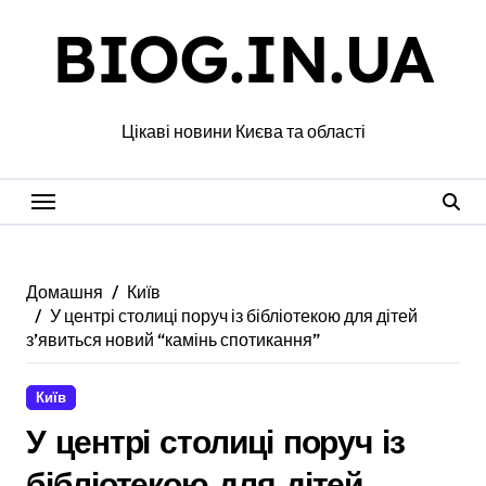
Перейти
BIOG.IN.UA
до
вмісту
Цікаві новини Києва та області
Домашня
Київ
У центрі столиці поруч із бібліотекою для дітей
з’явиться новий “камінь спотикання”
Київ
У центрі столиці поруч із
бібліотекою для дітей