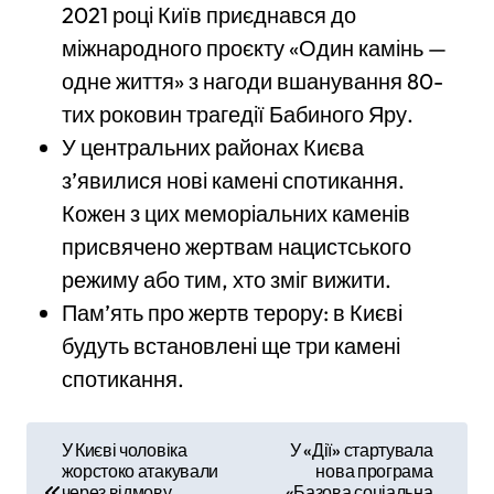
2021 році Київ приєднався до
міжнародного проєкту «Один камінь —
одне життя» з нагоди вшанування 80-
тих роковин трагедії Бабиного Яру.
У центральних районах Києва
з’явилися нові камені спотикання.
Кожен з цих меморіальних каменів
присвячено жертвам нацистського
режиму або тим, хто зміг вижити.
Пам’ять про жертв терору: в Києві
будуть встановлені ще три камені
спотикання.
Н
У Києві чоловіка
У «Дії» стартувала
жорстоко атакували
нова програма
а
через відмову
«Базова соціальна