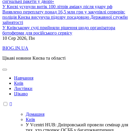
сигнальні ракети у дворі»
У Києві усунули витік 100 літрів аміаку після удару рф
Виявлено переплату понад 16,5 млн грн у закупівлі серверів:
поліція Києва висунула підозру посадовцю Державної служби
зайнятості
У Київському суді прийняли рішення щодо організатора
ботоферми для російського сервісу
10
Сер 2026, Пн
BIOG.IN.UA
Цікаві новини Києва та області
Навчання
Київ
Листівки
Цікаво
Домашня
Київ
У Vcentri HUB: Дніпровський провели семінар для
тих, хто створює ОСББ у багатоквартирних