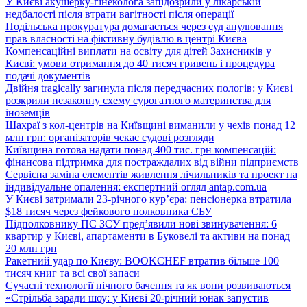
У Києві акушерку-гінеколога запідозрили у лікарській
недбалості після втрати вагітності після операції
Подільська прокуратура домагається через суд анулювання
прав власності на фіктивну будівлю в центрі Києва
Компенсаційні виплати на освіту для дітей Захисників у
Києві: умови отримання до 40 тисяч гривень і процедура
подачі документів
Двійня tragically загинула після передчасних пологів: у Києві
розкрили незаконну схему сурогатного материнства для
іноземців
Шахраї з кол-центрів на Київщині виманили у чехів понад 12
млн грн: організаторів чекає судові розгляди
Київщина готова надати понад 400 тис. грн компенсацій:
фінансова підтримка для постраждалих від війни підприємств
Сервісна заміна елементів живлення лічильників та проект на
індивідуальне опалення: експертний огляд antap.com.ua
У Києві затримали 23-річного кур’єра: пенсіонерка втратила
$18 тисяч через фейкового полковника СБУ
Підполковнику ПС ЗСУ пред’явили нові звинувачення: 6
квартир у Києві, апартаменти в Буковелі та активи на понад
20 млн грн
Ракетний удар по Києву: BOOKCHEF втратив більше 100
тисяч книг та всі свої запаси
Сучасні технології нічного бачення та як вони розвиваються
«Стрільба заради шоу: у Києві 20-річний юнак запустив