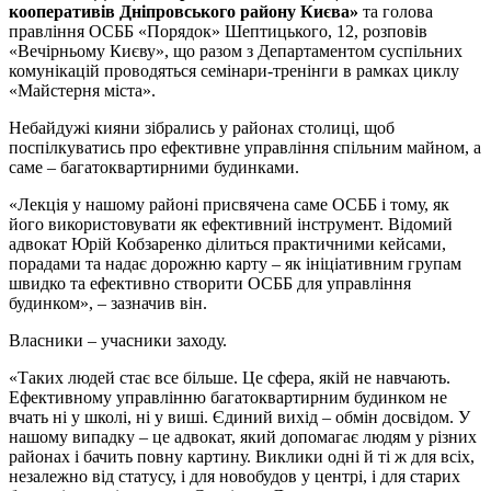
кооперативів Дніпровського району Києва»
та голова
правління ОСББ «Порядок» Шептицького, 12, розповів
«Вечірньому Києву», що разом з Департаментом суспільних
комунікацій проводяться семінари-тренінги в рамках циклу
«Майстерня міста».
Небайдужі кияни зібрались у районах столиці, щоб
поспілкуватись про ефективне управління спільним майном, а
саме – багатоквартирними будинками.
«Лекція у нашому районі присвячена саме ОСББ і тому, як
його використовувати як ефективний інструмент. Відомий
адвокат Юрій Кобзаренко ділиться практичними кейсами,
порадами та надає дорожню карту – як ініціативним групам
швидко та ефективно створити ОСББ для управління
будинком», – зазначив він.
Власники – учасники заходу.
«Таких людей стає все більше. Це сфера, якій не навчають.
Ефективному управлінню багатоквартирним будинком не
вчать ні у школі, ні у виші. Єдиний вихід – обмін досвідом. У
нашому випадку – це адвокат, який допомагає людям у різних
районах і бачить повну картину. Виклики одні й ті ж для всіх,
незалежно від статусу, і для новобудов у центрі, і для старих