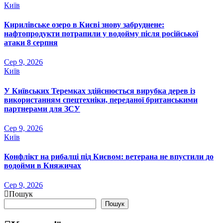
Київ
Кирилівське озеро в Києві знову забруднене:
нафтопродукти потрапили у водойму після російської
атаки 8 серпня
Сер 9, 2026
Київ
У Київських Теремках здійснюється вирубка дерев із
використанням спецтехніки, переданої британськими
партнерами для ЗСУ
Сер 9, 2026
Київ
Конфлікт на рибалці під Києвом: ветерана не впустили до
водойми в Княжичах
Сер 9, 2026
Пошук
Пошук