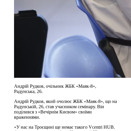
Андрій Рудков, очільник ЖБК «Маяк-8»,
Радунська, 26.
Андрій Рудков, який очолює ЖБК «Маяк-8», що на
Радунській, 26, став учасником семінару. Він
поділився з «Вечірнім Києвом» своїми
враженнями.
«У нас на Троєщині ще немає такого Vcentri HUB.