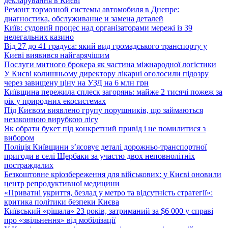
декларування в Києві
Ремонт тормозной системы автомобиля в Днепре:
диагностика, обслуживание и замена деталей
Київ: судовий процес над організаторами мережі із 39
нелегальних казино
Від 27 до 41 градуса: який вид громадського транспорту у
Києві виявився найгарячішим
Послуги митного брокера як частина міжнародної логістики
У Києві колишньому директору лікарні оголосили підозру
через завищену ціну на УЗД на 6 млн грн
Київщина пережила сплеск загорянь: майже 2 тисячі пожеж за
рік у природних екосистемах
Під Києвом виявлено групу порушників, що займаються
незаконною вирубкою лісу
Як обрати букет під конкретний привід і не помилитися з
вибором
Поліція Київщини з’ясовує деталі дорожньо-транспортної
пригоди в селі Щербаки за участю двох неповнолітніх
постраждалих
Безкоштовне кріозбереження для військових: у Києві оновили
центр репродуктивної медицини
«Приватні укриття, безлад у метро та відсутність стратегії»:
критика політики безпеки Києва
Київський «рішала» 23 років, затриманий за $6 000 у справі
про «звільнення» від мобілізації