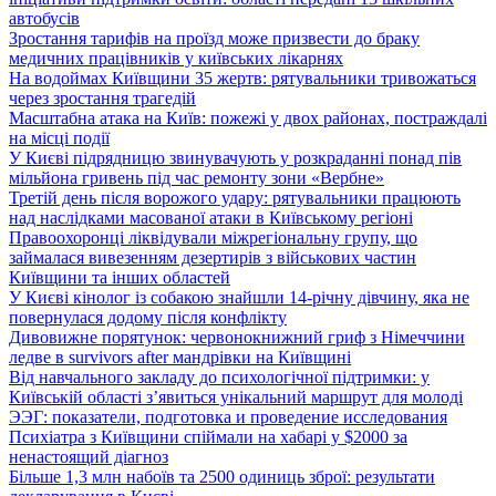
автобусів
Зростання тарифів на проїзд може призвести до браку
медичних працівників у київських лікарнях
На водоймах Київщини 35 жертв: рятувальники тривожаться
через зростання трагедій
Масштабна атака на Київ: пожежі у двох районах, постраждалі
на місці події
У Києві підрядницю звинувачують у розкраданні понад пів
мільйона гривень під час ремонту зони «Вербне»
Третій день після ворожого удару: рятувальники працюють
над наслідками масованої атаки в Київському регіоні
Правоохоронці ліквідували міжрегіональну групу, що
займалася вивезенням дезертирів з військових частин
Київщини та інших областей
У Києві кінолог із собакою знайшли 14-річну дівчину, яка не
повернулася додому після конфлікту
Дивовижне порятунок: червонокнижний гриф з Німеччини
ледве в survivors after мандрівки на Київщині
Від навчального закладу до психологічної підтримки: у
Київській області з’явиться унікальний маршрут для молоді
ЭЭГ: показатели, подготовка и проведение исследования
Психіатра з Київщини спіймали на хабарі у $2000 за
ненастоящий діагноз
Більше 1,3 млн набоїв та 2500 одиниць зброї: результати