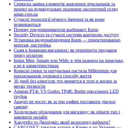
Сервісна заміна елементів живлення лічильників та
проект на індивідуальне опалення: експертний огляд
antap.com.ua
Сучасні технології нічного бачення та як вони
розвиваються
Почему предприниматели выбирают Кипр
Security Devices та сучасні системи контролю доступу
Установка видеонаблюдения Киев — проектирование,
монтаж, настройка
Скам в Instagram-магазинах: як перевірити продавця
перед оплатою
Instax Mini, Square или Wide: в чём разница на практике,
а не в характеристиках
Корисні снеки та натуральна пастила Millennium для
прихильників здорового способу життя
30 дней без алкоголя: что меняется в теле и жизни за
месяц трезвости
Amaran PT4c VS Godox TP4R: Вибір піксельних LED
трубок
Акаунт не росте: як за три цифри поставити діагноз
самому
Холодильне обладнання для магазину: як обрати тип і
замовити онлайн
Хардтейл vs Двопідвіс: який велосипед вибрати?
CARGOSET: такелаж купить в Киеве и по Украине —