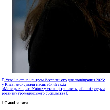
Навігація
Україна стане центром Всесвітнього дня прибирання 2025:
у Києві анонсували масштабний захід
записів
«Молодь творить Київ»: у столиці тривають районні форуми
розвитку громадянського суспільства
Схожі записи