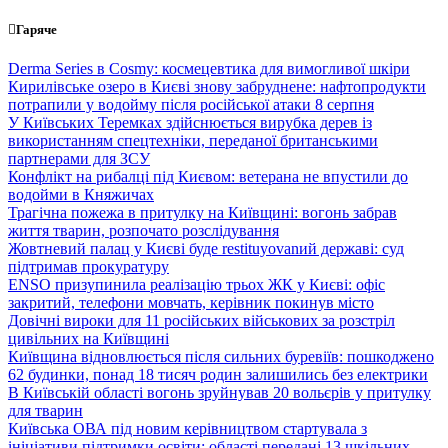
Перейти
Гаряче
до
вмісту
Derma Series в Cosmy: космецевтика для вимогливої шкіри
Кирилівське озеро в Києві знову забруднене: нафтопродукти
потрапили у водойму після російської атаки 8 серпня
У Київських Теремках здійснюється вирубка дерев із
використанням спецтехніки, переданої британськими
партнерами для ЗСУ
Конфлікт на рибалці під Києвом: ветерана не впустили до
водойми в Княжичах
Трагічна пожежа в притулку на Київщині: вогонь забрав
життя тварин, розпочато розслідування
Жовтневий палац у Києві буде restituyovanий державі: суд
підтримав прокуратуру
ENSO призупинила реалізацію трьох ЖК у Києві: офіс
закритий, телефони мовчать, керівник покинув місто
Довічні вироки для 11 російських військових за розстріл
цивільних на Київщині
Київщина відновлюється після сильних буревіїв: пошкоджено
62 будинки, понад 18 тисяч родин залишились без електрики
В Київській області вогонь зруйнував 20 вольєрів у притулку
для тварин
Київська ОВА під новим керівництвом стартувала з
ініціативи підтримки освіти: області передані 13 шкільних