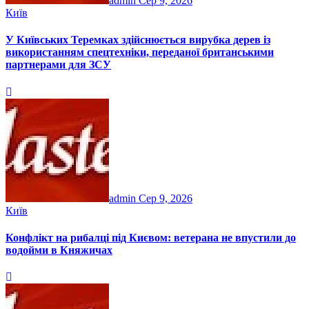
admin
Сер 9, 2026
Київ
У Київських Теремках здійснюється вирубка дерев із
використанням спецтехніки, переданої британськими
партнерами для ЗСУ
admin
Сер 9, 2026
Київ
Конфлікт на рибалці під Києвом: ветерана не впустили до
водойми в Княжичах