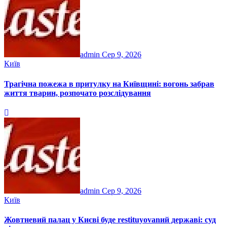
admin
Сер 9, 2026
Київ
Трагічна пожежа в притулку на Київщині: вогонь забрав
життя тварин, розпочато розслідування
admin
Сер 9, 2026
Київ
Жовтневий палац у Києві буде restituyovanий державі: суд