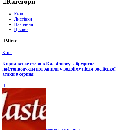
Категорії
Київ
Листівки
Навчання
Цікаво
Місто
Київ
Кирилівське озеро в Києві знову забруднене:
нафтопродукти потрапили у водойму після російської
атаки 8 серпня