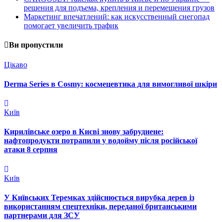
решения для подъема, крепления и перемещения грузов
Маркетинг впечатлений: как искусственный снегопад
помогает увеличить трафик
Ви пропустили
Цікаво
Derma Series в Cosmy: космецевтика для вимогливої шкіри
Київ
Кирилівське озеро в Києві знову забруднене:
нафтопродукти потрапили у водойму після російської
атаки 8 серпня
Київ
У Київських Теремках здійснюється вирубка дерев із
використанням спецтехніки, переданої британськими
партнерами для ЗСУ