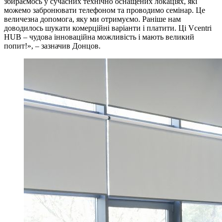
збираємось у сучасних технічно оснащених локаціях, які
можемо забронювати телефоном та проводимо семінар. Це
величезна допомога, яку ми отримуємо. Раніше нам
доводилось шукати комерційні варіанти і платити. Ці Vcentri
HUB – чудова інноваційна можливість і мають великий
попит!», – зазначив Донцов.