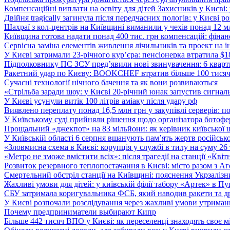
Компенсаційні виплати на освіту для дітей Захисників у Києві:
Двійня tragically загинула після передчасних пологів: у Києві 
Шахраї з кол-центрів на Київщині виманили у чехів понад 12 мл
Київщина готова надати понад 400 тис. грн компенсацій: фінан
Сервісна заміна елементів живлення лічильників та проект на і
У Києві затримали 23-річного кур’єра: пенсіонерка втратила $
Підполковнику ПС ЗСУ пред’явили нові звинувачення: 6 квартир
Ракетний удар по Києву: BOOKCHEF втратив більше 100 тисяч к
Сучасні технології нічного бачення та як вони розвиваються
«Стрільба заради шоу: у Києві 20-річний юнак запустив сигналь
У Києві усунули витік 100 літрів аміаку після удару рф
Виявлено переплату понад 16,5 млн грн у закупівлі серверів: 
У Київському суді прийняли рішення щодо організатора ботофер
Прощальний «джекпот» на 83 мільйони: як керівник київської 
У Київській області 6 серпня вшанують пам’ять жертв російської
«Зловмисна схема в Києві: корупція у службі в тилу на суму 26
«Метро не зможе вмістити всіх»: після трагедії на станції «Кві
Розвиток резервного теплопостачання в Києві: місто разом з 
Смертельний обстріл станції на Київщині: пояснення Укрзалізни
Жахливі умови для дітей: у київській філії табору «Артек» в П
СБУ затримала коригувальника ФСБ, який наводив ракети та д
У Києві розпочали розслідування через жахливі умови утриман
Почему предприниматели выбирают Кипр
Більше 442 тисяч ВПО у Києві: як переселенці знаходять своє м