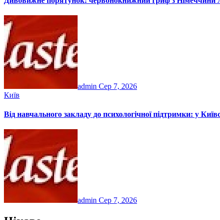
Дивовижне порятунок: червонокнижний гриф з Німеччини лед
admin
Сер 7, 2026
Київ
Від навчального закладу до психологічної підтримки: у Київ
admin
Сер 7, 2026