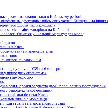
наслідками масованої атаки в Київському регіоні
 вивезенням дезертирів з військових частин Київщини та інших 
овернулася додому після конфлікту
в survivors after мандрівки на Київщині
ій області з’явиться унікальний маршрут для молоді
ий діагноз
ування в Києві
 обслуживание и замена деталей
них казино
ві виявився найгарячішим
з завищену ціну на УЗД на 6 млн грн
рік у природних екосистемах
онною вирубкою лісу
ром
оди в селі Щербаки за участю двох неповнолітніх постраждалих
 центр репродуктивної медицини
ритика політики безпеки Києва
«звільнення» від мобілізації
 після втрати вагітності після операції
 власності на фіктивну будівлю в центрі Києва