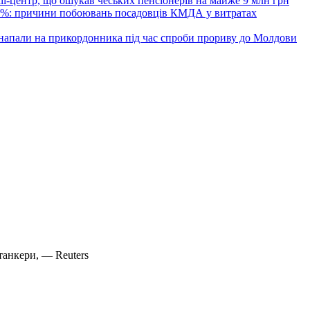
all-центр, що ошукав чеських пенсіонерів на майже 9 млн грн
 6%: причини побоювань посадовців КМДА у витратах
 напали на прикордонника під час спроби прориву до Молдови
анкери, — Reuters