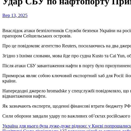
Удар СБУ по нафтопорту Прим
Вер 13, 2025
Внаслідок атаки безпілотників Служби безпеки України на російський нафтоналивний порт Приморськ, розташований на Балтійському морі, зазнали ушкоджень два танкери, що ходять під
прапором Сейшельських островів.
Про це повідомляє агентство Reuters, посилаючись на два джерел
Згідно з їхніми словами, мова йде про судна Kusto та Cai Yun,
Після атаки СБУ завантаження нафти в порту було призупинено
Приморськ являє собою ключовий експортний хаб для Росії: йог
країни.
Напередодні джерело hromadske у спецслужбі повідомляло, що в
відвантаження нафти.
Як зазначають експерти, щоденні фінансові втрати бюджету РФ 
Сили оборони завдали удару по важливих об’єктах російського 
Навігація
Україна для нього була дуже-дуже рідною: у Києві попрощали