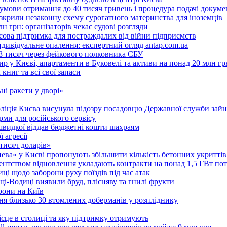
 умови отримання до 40 тисяч гривень і процедура подачі докуме
розкрили незаконну схему сурогатного материнства для іноземців
н грн: організаторів чекає судові розгляди
сова підтримка для постраждалих від війни підприємств
ндивідуальне опалення: експертний огляд antap.com.ua
18 тисяч через фейкового полковника СБУ
 у Києві, апартаменти в Буковелі та активи на понад 20 млн гр
ниг та всі свої запаси
ні ракети у дворі»
поліція Києва висунула підозру посадовцю Державної служби зайн
ми для російського сервісу
швидкої віддав бюджетні кошти шахраям
 агресії
 тисяч доларів»
тнева» у Києві пропонують збільшити кількість бетонних укриттів
Агентством відновлення укладають контракти на понад 1,5 ГВт по
ці щодо заборони руху поїздів під час атак
ущі-Водиці виявили бруд, плісняву та гнилі фрукти
рони на Київ
ня близько 30 втомлених доберманів у розпліднику
ісце в столиці та яку підтримку отримують