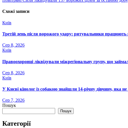
Повітряні Сили ліквідували 137 ворожих цілей за останню добу
записів
Схожі записи
Київ
Третій день після ворожого удару: рятувальники працюють н
Сер 8, 2026
Київ
Правоохоронці ліквідували міжрегіональну групу, що займа
Сер 8, 2026
Київ
У Києві кінолог із собакою знайшли 14-річну дівчину, яка н
Сер 7, 2026
Пошук
Пошук
Категорії