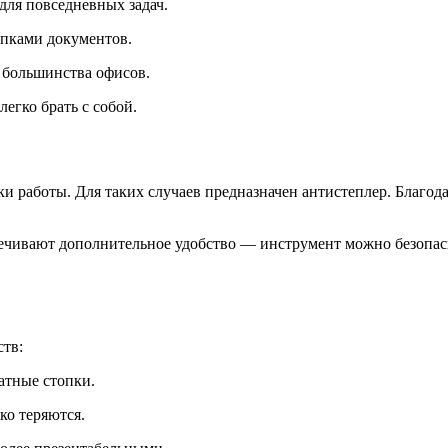
для повседневных задач.
опками документов.
 большинства офисов.
егко брать с собой.
и работы. Для таких случаев предназначен антистеплер. Благод
ечивают дополнительное удобство — инструмент можно безопасно
ств:
атные стопки.
ко теряются.