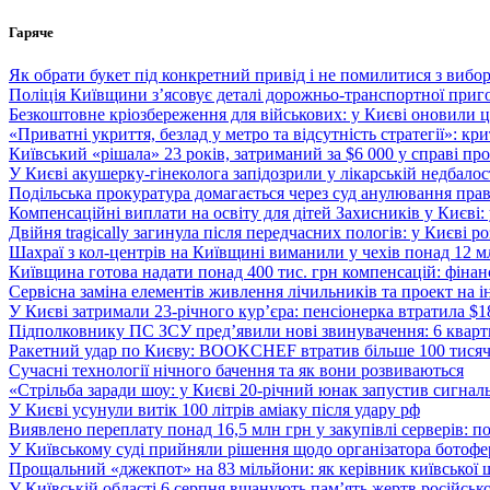
Перейти
Гаряче
до
вмісту
Як обрати букет під конкретний привід і не помилитися з вибо
Поліція Київщини з’ясовує деталі дорожньо-транспортної приг
Безкоштовне кріозбереження для військових: у Києві оновили
«Приватні укриття, безлад у метро та відсутність стратегії»: к
Київський «рішала» 23 років, затриманий за $6 000 у справі про 
У Києві акушерку-гінеколога запідозрили у лікарській недбалості
Подільська прокуратура домагається через суд анулювання прав
Компенсаційні виплати на освіту для дітей Захисників у Києві:
Двійня tragically загинула після передчасних пологів: у Києві 
Шахраї з кол-центрів на Київщині виманили у чехів понад 12 мл
Київщина готова надати понад 400 тис. грн компенсацій: фінан
Сервісна заміна елементів живлення лічильників та проект на і
У Києві затримали 23-річного кур’єра: пенсіонерка втратила $
Підполковнику ПС ЗСУ пред’явили нові звинувачення: 6 квартир
Ракетний удар по Києву: BOOKCHEF втратив більше 100 тисяч к
Сучасні технології нічного бачення та як вони розвиваються
«Стрільба заради шоу: у Києві 20-річний юнак запустив сигналь
У Києві усунули витік 100 літрів аміаку після удару рф
Виявлено переплату понад 16,5 млн грн у закупівлі серверів: 
У Київському суді прийняли рішення щодо організатора ботофер
Прощальний «джекпот» на 83 мільйони: як керівник київської 
У Київській області 6 серпня вшанують пам’ять жертв російської