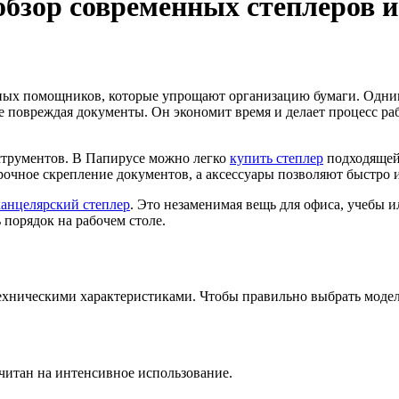
бзор современных степлеров и
жных помощников, которые упрощают организацию бумаги. Одним
не повреждая документы. Он экономит время и делает процесс р
трументов. В Папирусе можно легко
купить степлер
подходящей
чное скрепление документов, а аксессуары позволяют быстро и
канцелярский степлер
. Это незаменимая вещь для офиса, учебы 
порядок на рабочем столе.
хническими характеристиками. Чтобы правильно выбрать модель,
читан на интенсивное использование.