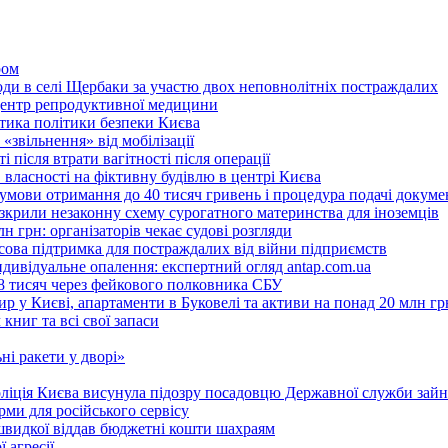
ром
оди в селі Щербаки за участю двох неповнолітніх постраждалих
 центр репродуктивної медицини
ритика політики безпеки Києва
«звільнення» від мобілізації
 після втрати вагітності після операції
 власності на фіктивну будівлю в центрі Києва
 умови отримання до 40 тисяч гривень і процедура подачі докуме
розкрили незаконну схему сурогатного материнства для іноземців
н грн: організаторів чекає судові розгляди
сова підтримка для постраждалих від війни підприємств
ндивідуальне опалення: експертний огляд antap.com.ua
18 тисяч через фейкового полковника СБУ
 у Києві, апартаменти в Буковелі та активи на понад 20 млн гр
ниг та всі свої запаси
ні ракети у дворі»
поліція Києва висунула підозру посадовцю Державної служби зайн
ми для російського сервісу
швидкої віддав бюджетні кошти шахраям
 агресії