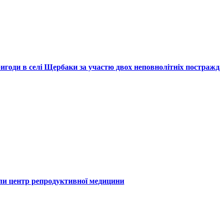
ригоди в селі Щербаки за участю двох неповнолітніх постраж
или центр репродуктивної медицини