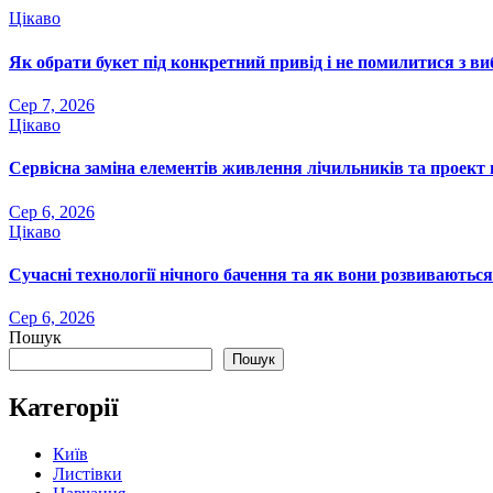
Цікаво
Як обрати букет під конкретний привід і не помилитися з в
Сер 7, 2026
Цікаво
Сервісна заміна елементів живлення лічильників та проект 
Сер 6, 2026
Цікаво
Сучасні технології нічного бачення та як вони розвиваються
Сер 6, 2026
Пошук
Пошук
Категорії
Київ
Листівки