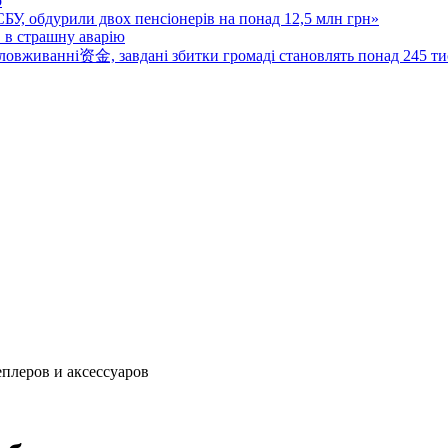
о
 СБУ, обдурили двох пенсіонерів на понад 12,5 млн грн»
в в страшну аварію
овживанні资金, завдані збитки громаді становлять понад 245 ти
плеров и аксессуаров