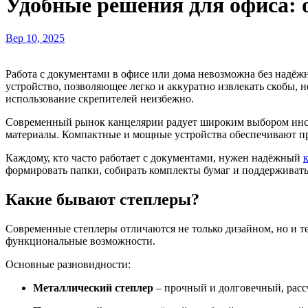
Удобные решения для офиса: о
Вер 10, 2025
Работа с документами в офисе или дома невозможна без надё
устройство, позволяющее легко и аккуратно извлекать скобы, 
использование скрепителей неизбежно.
Современный рынок канцелярии радует широким выбором инс
материалы. Компактные и мощные устройства обеспечивают про
Каждому, кто часто работает с документами, нужен надёжный
формировать папки, собирать комплекты бумаг и поддерживать 
Какие бывают степлеры?
Современные степлеры отличаются не только дизайном, но и те
функциональные возможности.
Основные разновидности:
Металлический степлер
– прочный и долговечный, расс