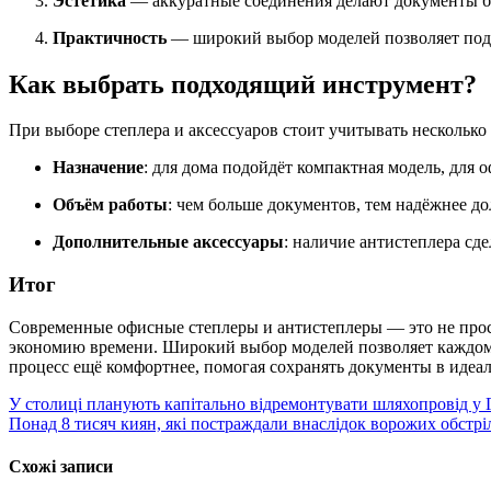
Эстетика
— аккуратные соединения делают документы б
Практичность
— широкий выбор моделей позволяет подо
Как выбрать подходящий инструмент?
При выборе степлера и аксессуаров стоит учитывать несколько
Назначение
: для дома подойдёт компактная модель, для 
Объём работы
: чем больше документов, тем надёжнее до
Дополнительные аксессуары
: наличие антистеплера сде
Итог
Современные офисные степлеры и антистеплеры — это не прос
экономию времени. Широкий выбор моделей позволяет каждом
процесс ещё комфортнее, помогая сохранять документы в идеа
Навігація
У столиці планують капітально відремонтувати шляхопровід у 
Понад 8 тисяч киян, які постраждали внаслідок ворожих обстрі
записів
Схожі записи