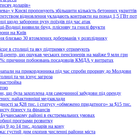
 тисяч доларів»
тнева» у Києві пропонують збільшити кількість бетонних укриттів
Агентством відновлення укладають контракти на понад 1,5 ГВт по
ці щодо заборони руху поїздів під час атак
ущі-Водиці виявили бруд, плісняву та гнилі фрукти
рони на Київ
ня близько 30 втомлених доберманів у розпліднику
ісце в столиці та яку підтримку отримують
all-центр, що ошукав чеських пенсіонерів на майже 9 млн грн
 6%: причини побоювань посадовців КМДА у витратах
 напали на прикордонника під час спроби прориву до Молдови
толиці та чи існує загроза
 настройка
атою
рн, що була захоплена для самочинної забудови під оренду
ених: найактивніші медзаклади
дності за $28 тис. і статусу «обмежено придатного» за $15 тис.
исту бізнесу та фінансів
 Бучанському районі в екстремальних умовах
дробиці програми розвитку
д 9 до 14 тис. доларів на кону
а: густий дим охопив численні райони міста