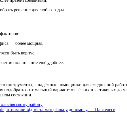
олее презентабельными.
брать решение для любых задач.
 факторов:
офиса — более мощная.
лжен быть корпус.
лает использование ещё удобнее.
то инструменты, а надёжные помощники для ежедневной работы
у подобрать оптимальный вариант: от лёгких пластиковых до 
льном состоянии.
Голосіївському району
лів, отримали від міста матеріальну допомогу, — Пантелеєв