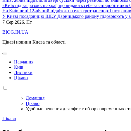
Київ: жінка підпалила двері сусідки через ревнощі до знайомог
«Київ під загрозою: шахраї, що видають себе за співробітників
На Київщині 12-річний підліток на електротранспорті потрапи
У Києві посадовицю ШЕУ Дарницького району підозрюють у зл
7
Сер 2026, Пт
BIOG.IN.UA
Цікаві новини Києва та області
Навчання
Київ
Листівки
Цікаво
Домашня
Цікаво
Удобные решения для офиса: обзор современных сте
Цікаво