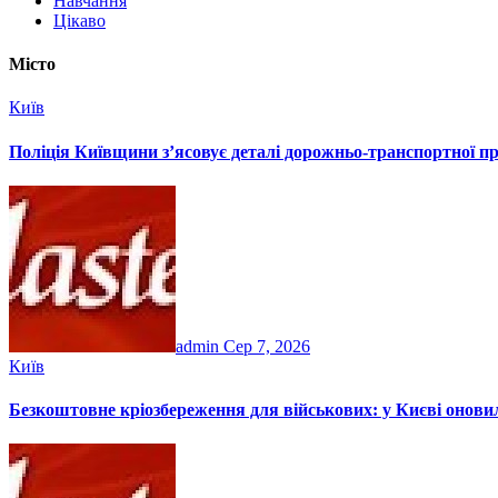
Навчання
Цікаво
Місто
Київ
Поліція Київщини з’ясовує деталі дорожньо-транспортної п
admin
Сер 7, 2026
Київ
Безкоштовне кріозбереження для військових: у Києві онов