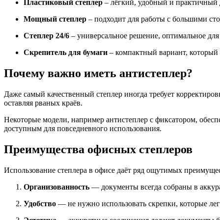
Пластиковый степлер
– лёгкий, удобный и практичный 
Мощный степлер
– подходит для работы с большими ст
Степлер 24/6
– универсальное решение, оптимальное для
Скрепитель для бумаги
– компактный вариант, который л
Почему важно иметь антистеплер?
Даже самый качественный степлер иногда требует корректировк
оставляя рваных краёв.
Некоторые модели, например антистеплер с фиксатором, обесп
доступным для повседневного использования.
Преимущества офисных степлеров
Использование степлера в офисе даёт ряд ощутимых преимуще
Организованность
— документы всегда собраны в аккур
Удобство
— не нужно использовать скрепки, которые лег