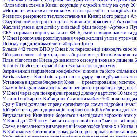
«Зловмисна схема в Києві: корупція у службі в тилу на суму 26
«Метро не зможе вмістити всіх»: після трагедії на станції «Кві
Розвиток резервного теплопостачання в Києві: місто разом з 
Смертельний обстріл станції на Київщині: пояснення Укрзалізни
Жахливі умови для дітей: у київській філії табору «Артек» в П
СБУ затримала коригувальника ФСБ, який наводив ракети та д
У Києві розпочали розслідування через жахливі умови утриман
Почему предприниматели выбирают Кипр
Більше 442 тисяч ВПО у Києві: як переселенці знаходять своє м
Обіцяли величезні доходи, але забирали все: у Києві викрили c
План підготовки Києва до зимового сезону виконано лише на
Security Devices та сучасні системи контролю доступу
Затримання завершилося конфліктом: киянин та його спільник
Витік аміаку в Києві після ракетного удару: що відбувається у с
Установка видеонаблюдения Киев — проектирование, монтаж,
Скам в Instagram-магазинах: як перевірити продавця перед опл
У Києві через суд повернули громаді ділянку вартістю 10 млн г
У липні в лікарнях Київщини з’явилося майже 500 новонародж
Суд у Києві розгляне справу організатора схеми підробки інвалі
Кібербезпека для підприємців: поради поліції Київщини для зах
Рятувальники Київщини борються з наслідками ворожих атак у
У Києві до 2029 року з’являться три нові станції метро: всі по
Схема нелегального вивезення військовозобов’язаних з Києва: ві
В Київському Святошинському районі розгорілася велика пожеж