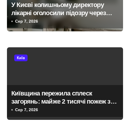
У Києві колишньому директору
а
лікарні оголосили підозру через
п
завищену ціну на УЗД на 6 млн грн
Сер 7, 2026
и
с
і
Київ
в
Київщина пережила сплеск
загорянь: майже 2 тисячі пожеж за
рік у природних екосистемах
Сер 7, 2026