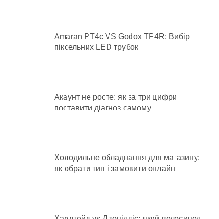
Amaran PT4c VS Godox TP4R: Вибір
піксельних LED трубок
Акаунт не росте: як за три цифри
поставити діагноз самому
Холодильне обладнання для магазину:
як обрати тип і замовити онлайн
Хардтейл vs Двопідвіс: який велосипед