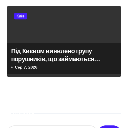
Київ
Під Києвом виявлено групу
порушників, що займаються
незаконною вирубкою лісу
Сер 7, 2026
Пошук