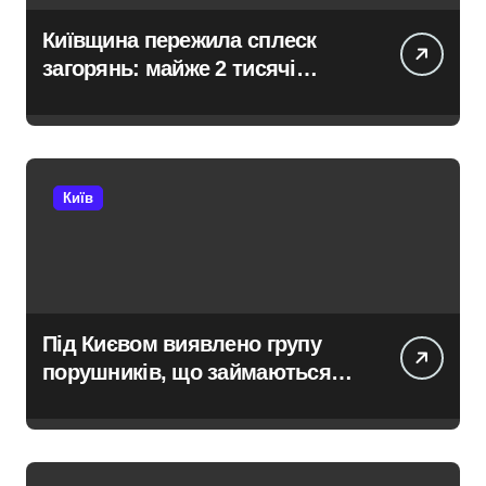
Київщина пережила сплеск
загорянь: майже 2 тисячі
пожеж за рік у природних
екосистемах
Київ
Під Києвом виявлено групу
порушників, що займаються
незаконною вирубкою лісу