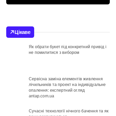
риродних
незаконною в
ах
лісу
Цікаве
Як обрати букет під конкретний привід і
не помилитися з вибором
Сервісна заміна елементів живлення
лічильників та проект на індивідуальне
опалення: експертний огляд
antap.com.ua
Сучасні технології нічного бачення та як