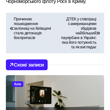
Чорноморського флоту Росії в Криму.
Н
Причиною
ДТЕК у співпраці
пошкодження
з американцями
а
залізниці на Київщині
збудував
стала детонація
найбільший
в
боєприпасів
пауербанк в Україні:
яка його потужність
і
та як виглядає
г
Схожі записи
а
ц
Київ
і
я
з