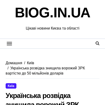
Перейти
BIOG.IN.UA
до
вмісту
Цікаві новини Києва та області
Домашня
Київ
Українська розвідка знищила ворожий ЗРК
вартістю до 50 мільйонів доларів
Київ
Українська розвідка
знищила ворожий ЗРК