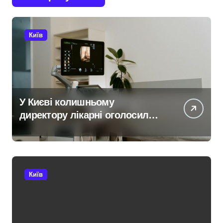
Київ
У Києві колишньому
директору лікарні оголосили
підозру через завищену ціну
на УЗД на 6 млн грн
Київ