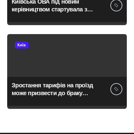
Київська ОВА під новим
керівництвом стартувала з
ініціативи підтримки освіти:
області передані 13 шкільних
автобусів
Київ
Зростання тарифів на проїзд
може призвести до браку
медичних працівників у
київських лікарнях