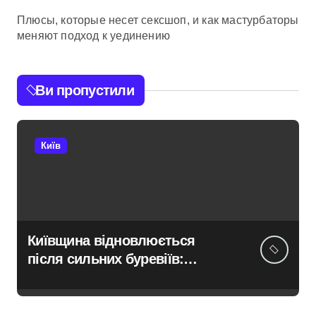
Плюсы, которые несет сексшоп, и как мастурбаторы
меняют подход к уединению
Ви пропустили
Київ
Київщина відновлюється
після сильних буревіїв:
пошкоджено 62 будинки,
понад 18 тисяч родин
залишились без електрики