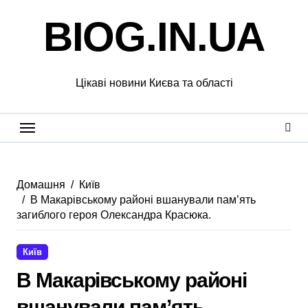
Перейти
BIOG.IN.UA
до
вмісту
Цікаві новини Києва та області
Домашня
Київ
В Макарівському районі вшанували пам’ять
загиблого героя Олександра Красюка.
Київ
В Макарівському районі
вшанували пам’ять