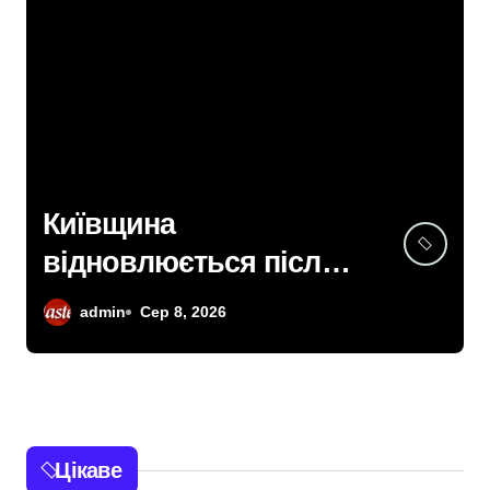
Київщина
відновлюється після
сильних буревіїв:
admin
Сер 8, 2026
пошкоджено 62
будинки, понад 18
тисяч родин
залишились без
Цікаве