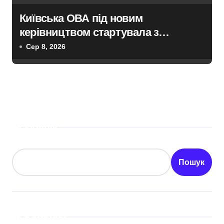
Київська ОВА під новим
керівництвом стартувала з
ініціативи підтримки освіти: області
Сер 8, 2026
передані 13 шкільних автобусів
Пошук
Пошук
Категорії