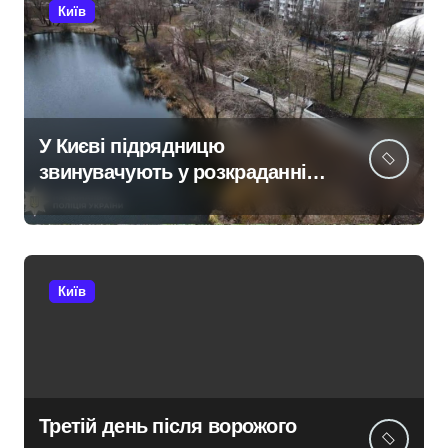
Київ
У Києві підрядницю
звинувачують у розкраданні
понад пів мільйона гривень
під час ремонту зони
«Вербне»
Київ
Третій день після ворожого