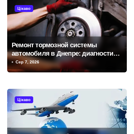
с
Цікаво
і
в
Ремонт тормозной системы
автомобиля в Днепре: диагностика,
обслуживание и замена деталей
Сер 7, 2026
Цікаво