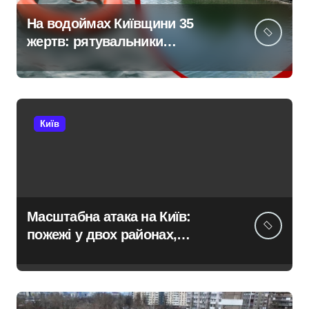
На водоймах Київщини 35
жертв: рятувальники
тривожаться через зростання
трагедій
Київ
Масштабна атака на Київ:
пожежі у двох районах,
постраждалі на місці події