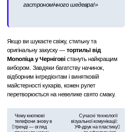
гастрономічного шедевра!»
Якщо ви шукаєте свіжу, стильну та
оригінальну закуску —
тортильї від
Monoпіца у Чернігові
стануть найкращим
вибором. Завдяки багатству начинок,
відборним інгредієнтам і винятковій
майстерності кухарів, кожен рулет
перетворюється на невелике свято смаку.
Н
Чому кнопкові
Сучасні технології
телефони знову в
візуальної комунікації:
а
тренді — огляд
УФ-друк на пластику