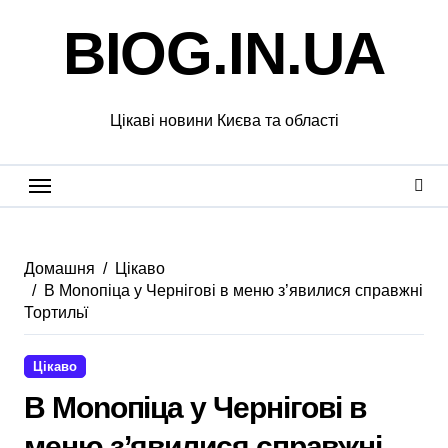
Перейти
BIOG.IN.UA
до
вмісту
Цікаві новини Києва та області
Домашня
Цікаво
В Monoпіца у Чернігові в меню з’явилися справжні
Тортильї
Цікаво
В Monoпіца у Чернігові в
меню з’явилися справжні