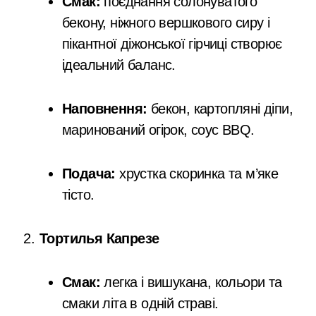
Смак:
поєднання солонуватого
бекону, ніжного вершкового сиру і
пікантної діжонської гірчиці створює
ідеальний баланс.
Наповнення:
бекон, картопляні діпи,
маринований огірок, соус BBQ.
Подача:
хрустка скоринка та м’яке
тісто.
Тортилья Капрезе
Смак:
легка і вишукана, кольори та
смаки літа в одній страві.