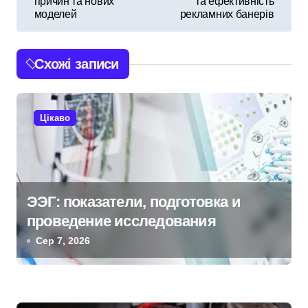
причин та нових
та ефективність
в
моделей
рекламних банерів
і
Схожі записи
г
а
Цікаво
ц
і
я
ЭЭГ: показатели, подготовка и
з
проведение исследования
а
Сер 7, 2026
п
и