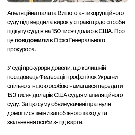
Апеляційна палата Вищого антикорупційного
суду підтвердила вирок у справі щодо спроби
підкупу суддів на 150 тисяч доларів США. Про
це
повідомили
в Офісі Генерального
прокурора.
У суді прокурори довели, що колишній
посадовець Федерації профспілок України
спільно з іншою особою намагався передати
150 тисяч доларів США суддям апеляційного
суду. За цю суму обвинувачені прагнули
домогтися зміни запобіжного заходу та
звільнення особи з-під варти.