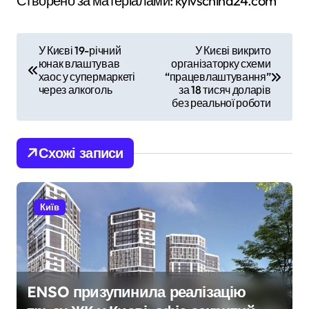
Створено за матеріалами: kyivschina24.com
Н
У Києві 19-річний
У Києві викрито
юнак влаштував
організаторку схеми
а
хаос у супермаркеті
“працевлаштування”
через алкоголь
за 18 тисяч доларів
в
без реальної роботи
і
Схожі записи
г
а
Київ
ц
і
я
ENSO призупинила реалізацію
з