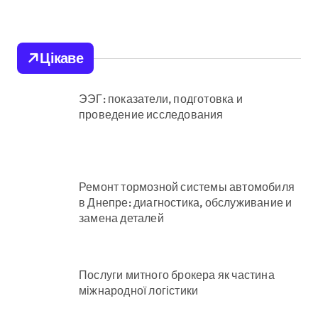
тисяч родин
залишились без
Цікаве
електрики
ЭЭГ: показатели, подготовка и
проведение исследования
Ремонт тормозной системы автомобиля
в Днепре: диагностика, обслуживание и
замена деталей
Послуги митного брокера як частина
міжнародної логістики