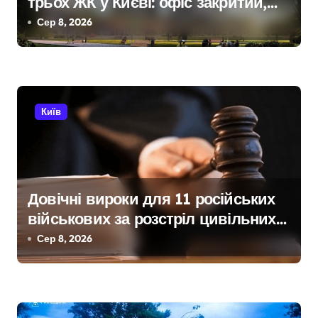
трьох ЖК у Києві: офіс закритий,
а
телефони мовчать, керівник
Сер 8, 2026
покинув місто
п
и
с
Київ
і
в
Довічні вироки для 11 російських
військових за розстріл цивільних
на Київщині
Сер 8, 2026