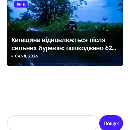
Київ
Київщина відновлюється після
сильних буревіїв: пошкоджено 62
будинки, понад 18 тисяч родин
Сер 8, 2026
залишились без електрики
Пошук
Пошук