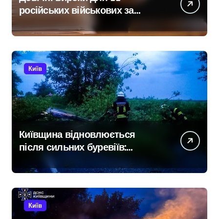
російських військових за
розстріл цивільних на
Київщині
Київ
Київщина відновлюється
після сильних буревіїв:
пошкоджено 62 будинки,
понад 18 тисяч родин
залишились без електрики
Київ