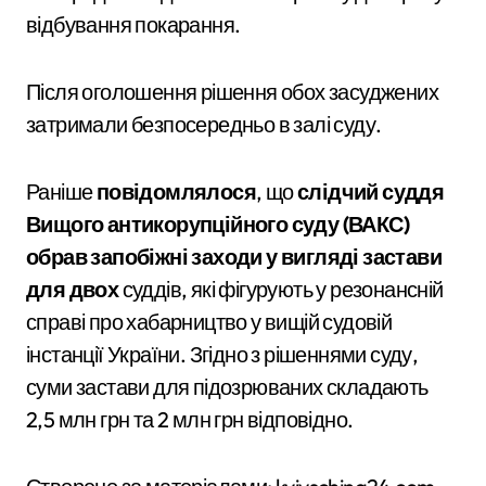
відбування покарання.
Після оголошення рішення обох засуджених
затримали безпосередньо в залі суду.
Раніше
повідомлялося
, що
слідчий суддя
Вищого антикорупційного суду (ВАКС)
обрав запобіжні заходи у вигляді застави
для двох
суддів, які фігурують у резонансній
справі про хабарництво у вищій судовій
інстанції України. Згідно з рішеннями суду,
суми застави для підозрюваних складають
2,5 млн грн та 2 млн грн відповідно.