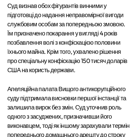
Суд визнав обох фігурантів винними у
підготовці до надання неправомірної вигоди
службовим особам за попередньою змовою.
Їм призначено покарання у вигляді 4 років
позбавлення волі з конфіскацією половини
їхнього майна. Крім того, ухвалено рішення
про спеціальну конфіскацію 150 тисяч доларів
США на користь держави.
Апеляційна палата Вищого антикорупційного
суду підтримала висновки першої інстанції та
залишила вирок без змін. Суд уточнив роль
одного з засуджених, призначивши його
виконавцем, тоді як іншому зарахували термін
попереднього домашнього арешту до строку