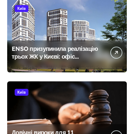
Київ
ENSO призупинила реалізацію
трьох ЖК у Києві: офіс
закритий, телефони мовчать,
керівник покинув місто
Київ
Довічні вироки для 11