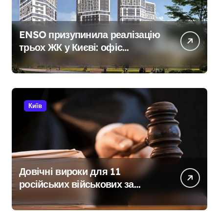
ENSO призупинила реалізацію
трьох ЖК у Києві: офіс
закритий, телефони мовчать,
керівник покинув місто
Київ
Довічні вироки для 11
російських військових за
розстріл цивільних на
Київщині