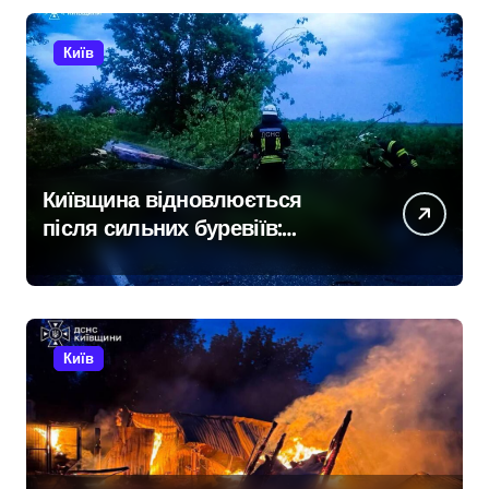
Київ
Київщина відновлюється
після сильних буревіїв:
пошкоджено 62 будинки,
понад 18 тисяч родин
залишились без електрики
Київ