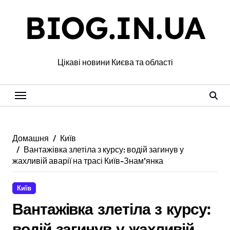
Перейти
BIOG.IN.UA
до
вмісту
Цікаві новини Києва та області
Домашня
Київ
Вантажівка злетіла з курсу: водій загинув у
жахливій аварії на трасі Київ-Знам’янка
Київ
Вантажівка злетіла з курсу:
водій загинув у жахливій