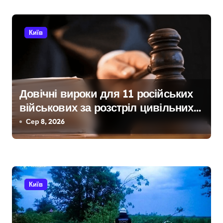
с
і
Київ
в
Довічні вироки для 11 російських
військових за розстріл цивільних
на Київщині
Сер 8, 2026
Київ