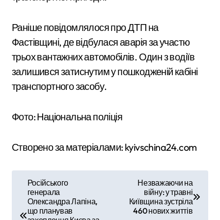
Раніше повідомлялося про ДТП на
Фастівщині, де відбулася аварія за участю
трьох вантажних автомобілів. Один з водіїв
залишився затиснутим у пошкодженій кабіні
транспортного засобу.
Фото: Національна поліція
Створено за матеріалами: kyivschina24.com
Н
Російського
Незважаючи на
генерала
війну: у травні
а
Олександра Лапіна,
Київщина зустріла
що планував
460 нових життів