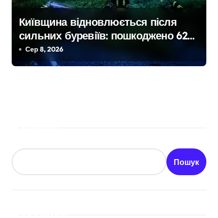
Київщина відновлюється після
сильних буревіїв: пошкоджено 62
будинки, понад 18 тисяч родин
Сер 8, 2026
залишились без електрики
Пошук
Пошук
Категорії