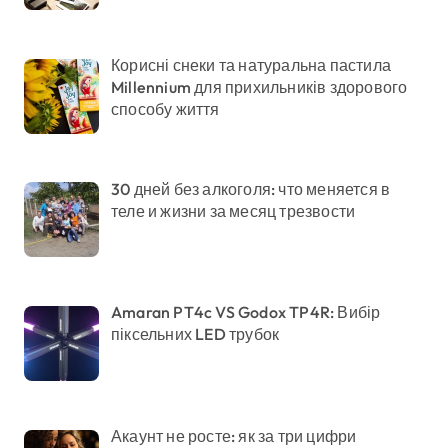
Корисні снеки та натуральна пастила
Millennium для прихильників здорового
способу життя
30 дней без алкоголя: что меняется в
теле и жизни за месяц трезвости
Amaran PT4c VS Godox TP4R: Вибір
піксельних LED трубок
Акаунт не росте: як за три цифри