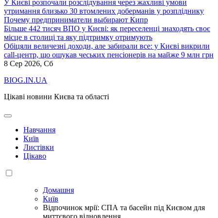
У Києві розпочали розслідування через жахливі умови
утримання близько 30 втомлених доберманів у розпліднику
Почему предприниматели выбирают Кипр
Більше 442 тисяч ВПО у Києві: як переселенці знаходять своє
місце в столиці та яку підтримку отримують
Обіцяли величезні доходи, але забирали все: у Києві викрили
call-центр, що ошукав чеських пенсіонерів на майже 9 млн грн
8
Сер 2026, Сб
BIOG.IN.UA
Цікаві новини Києва та області
Навчання
Київ
Листівки
Цікаво
Домашня
Київ
Відпочинок мрії: СПА та басейн під Києвом для
миттєвого відновлення