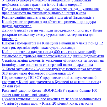
У Києві акушерку-гінеколога запідозрили у лікарській
недбалості після втрати вагітності після операції
Подільська прокуратура домагається через суд анулювання
прав власності на фіктивну будівлю в центрі Києва
Компенсаційні виплати на освіту для дітей Захисників у
Києві: умови отримання до 40 тисяч гривень і процедура
подачі документів
Двійня tragically загинула після передчасних пологів: у Києві
розкрили незаконну схему сурогатного материнства для
іноземців
Шахраї з кол-центрів на Київщині виманили у чехів понад 12
млн грн: організаторів чекає судові розгляди
Київщина готова надати понад 400 тис. грн компенсацій:
фінансова підтримка для постраждалих від війни підприємств
Сервісна заміна елементів живлення лічильників та проект на
індивідуальне опалення: експертний огляд antap.com.ua
У Києві затримали 23-річного кур’єра: пенсіонерка втратила
$18 тисяч через фейкового полковника СБУ
Підполковнику ПС ЗСУ пред’явили нові звинувачення: 6
квартир у Києві, апартаменти в Буковелі та активи на понад
20 млн грн
Ракетний удар по Києву: BOOKCHEF втратив більше 100
тисяч книг та всі свої запаси
Сучасні технології нічного бачення та як вони розвиваються
«Стрільба заради шоу: у Києві 20-річний юнак запустив