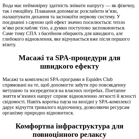
Вода має неймовірну здатність знімати напругу — як фізичну,
так і емоційну. Плавання допомагає розслабити м’язи,
налаштувати дихання та заспокоїти нервову систему. У
поєднанні з сауною цей ефект значно посилюється: тепло
м’яко розслабляє тіло, а думки поступово заспокоюються.
Саме тому СПА з басейном обирають для швидкого, але
глибокого відновлення, яке відчувається вже після першого
візиту.
Масажі та SPA-процедури для
швидкого ефекту
Масажі та комплексні SPA-програми в Equides Club
спрямовані на те, щоб допомогти забути про повсякденну
метушню та зосередитися на власних потребах. Поетапне
зняття м’язових напруг сприяє відновленню легкості й ясності
свідомості. Навіть коротка пауза на вихідні у SPA-комплексі
дарує відчуття тривалого відпочинку, дозволяючи ресурсам
організму природно відновитися.
Комфортна інфраструктура для
повноцінного релаксу