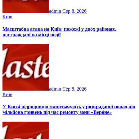
admin
Сер 8, 2026
Київ
Масштабна атака на Київ: пожежі у двох районах,
постраждалі на місці події
admin
Сер 8, 2026
Київ
У Києві підрядницю звинувачують у розкраданні понад пів
мільйона гривень під час ремонту зони «Вербне»