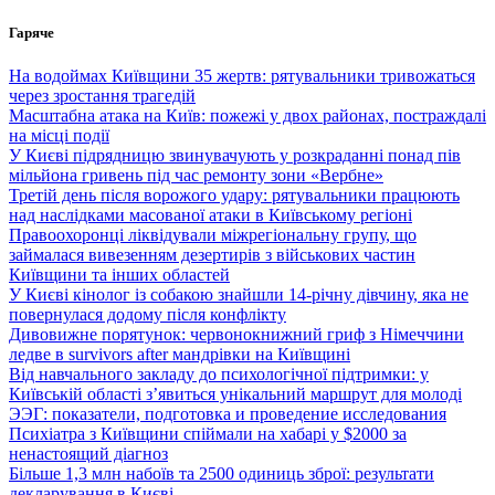
Перейти
Гаряче
до
вмісту
На водоймах Київщини 35 жертв: рятувальники тривожаться
через зростання трагедій
Масштабна атака на Київ: пожежі у двох районах, постраждалі
на місці події
У Києві підрядницю звинувачують у розкраданні понад пів
мільйона гривень під час ремонту зони «Вербне»
Третій день після ворожого удару: рятувальники працюють
над наслідками масованої атаки в Київському регіоні
Правоохоронці ліквідували міжрегіональну групу, що
займалася вивезенням дезертирів з військових частин
Київщини та інших областей
У Києві кінолог із собакою знайшли 14-річну дівчину, яка не
повернулася додому після конфлікту
Дивовижне порятунок: червонокнижний гриф з Німеччини
ледве в survivors after мандрівки на Київщині
Від навчального закладу до психологічної підтримки: у
Київській області з’явиться унікальний маршрут для молоді
ЭЭГ: показатели, подготовка и проведение исследования
Психіатра з Київщини спіймали на хабарі у $2000 за
ненастоящий діагноз
Більше 1,3 млн набоїв та 2500 одиниць зброї: результати
декларування в Києві