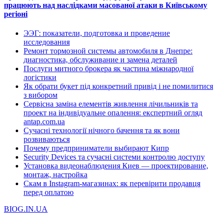
працюють над наслідками масованої атаки в Київському
регіоні
ЭЭГ: показатели, подготовка и проведение
исследования
Ремонт тормозной системы автомобиля в Днепре:
диагностика, обслуживание и замена деталей
Послуги митного брокера як частина міжнародної
логістики
Як обрати букет під конкретний привід і не помилитися
з вибором
Сервісна заміна елементів живлення лічильників та
проект на індивідуальне опалення: експертний огляд
antap.com.ua
Сучасні технології нічного бачення та як вони
розвиваються
Почему предприниматели выбирают Кипр
Security Devices та сучасні системи контролю доступу
Установка видеонаблюдения Киев — проектирование,
монтаж, настройка
Скам в Instagram-магазинах: як перевірити продавця
перед оплатою
BIOG.IN.UA