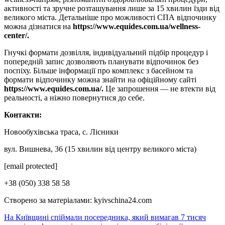
активності та зручне розташування лише за 15 хвилин їзди від
великого міста. Детальніше про можливості СПА відпочинку
можна дізнатися на
https://www.equides.com.ua/wellness-
center/.
Гнучкі формати дозвілля, індивідуальний підбір процедур і
попередній запис дозволяють планувати відпочинок без
поспіху. Більше інформації про комплекс з басейном та
формати відпочинку можна знайти на офіційному сайті
https://www.equides.com.ua/.
Це запрошення — не втекти від
реальності, а ніжно повернутися до себе.
Контакти:
Новообухівська траса, с. Лісники
вул. Вишнева, 36 (15 хвилин від центру великого міста)
[email protected]
+38 (050) 338 58 58
Створено за матеріалами: kyivschina24.com
Навігація
На Київщині спіймали посередника, який вимагав 7 тисяч