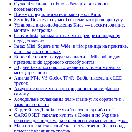
Сучасні технології нічного бачення та як вони
розвиваються
Почему предприниматели выбирают Кипр
Security Devices та сучасні системи контролю доступу
Установка видеонаблюдения Киев — проектирование,
монтаж, настройка
Скам в Instagram-магазинах: як перевірити продавця
перед оплатою
Instax Mini, Square или Wide: в чём разница на практике,
а не в характеристиках
Корисні снеки та натуральна пастила Millennium для
прихильників здорового способу життя
30 дней без алкоголя: что меняется в теле и жизни за
месяц трезвости
Amaran PT4c VS Godox TP4R: Вибір піксельних LED
трубок
Акаунт не росте: як за три цифри поставити діагноз
самому
Холодильне обладнання для магазину: як обрати тип і
замовити онлайн
Хардтейл vs Двопідвіс: який велосипед вибрати?
CARGOSET: такелаж купить в Киеве и по Украине —
решения для подъема, крепления и перемещения грузов
Маркетинг впечатлений: как искусственный снегопад
помогает увеличить трафик