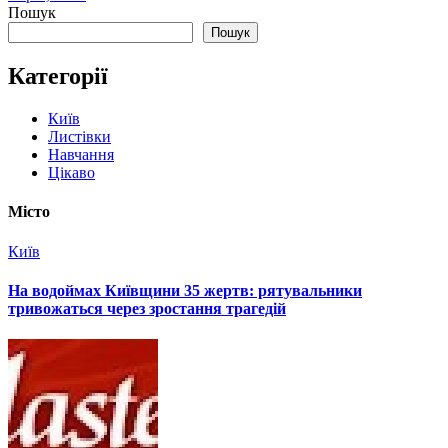
Пошук
Пошук
Категорії
Київ
Листівки
Навчання
Цікаво
Місто
Київ
На водоймах Київщини 35 жертв: рятувальники
тривожаться через зростання трагедій