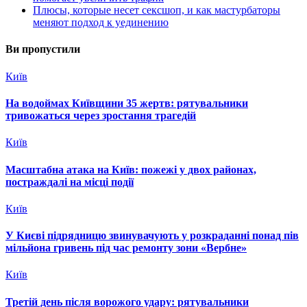
Плюсы, которые несет сексшоп, и как мастурбаторы
меняют подход к уединению
Ви пропустили
Київ
На водоймах Київщини 35 жертв: рятувальники
тривожаться через зростання трагедій
Київ
Масштабна атака на Київ: пожежі у двох районах,
постраждалі на місці події
Київ
У Києві підрядницю звинувачують у розкраданні понад пів
мільйона гривень під час ремонту зони «Вербне»
Київ
Третій день після ворожого удару: рятувальники