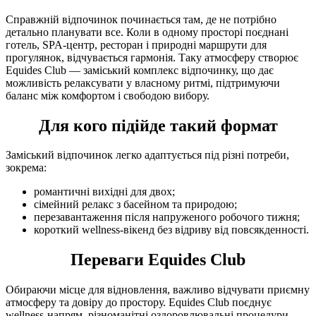
Справжній відпочинок починається там, де не потрібно
детально планувати все. Коли в одному просторі поєднані
готель, SPA-центр, ресторан і природні маршрути для
прогулянок, відчувається гармонія. Таку атмосферу створює
Equides Club — заміський комплекс відпочинку, що дає
можливість релаксувати у власному ритмі, підтримуючи
баланс між комфортом і свободою вибору.
Для кого підійде такий формат
Заміський відпочинок легко адаптується під різні потреби,
зокрема:
романтичні вихідні для двох;
сімейний релакс з басейном та природою;
перезавантаження після напруженого робочого тижня;
короткий wellness-вікенд без відриву від повсякденності.
Переваги Equides Club
Обираючи місце для відновлення, важливо відчувати приємну
атмосферу та довіру до простору. Equides Club поєднує
wellness-напрям, різноманітні оздоровлювальні процедури,