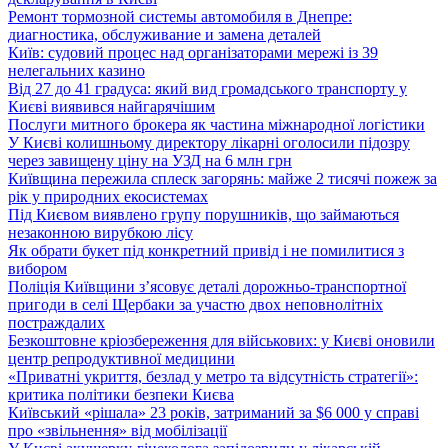
Ремонт тормозной системы автомобиля в Днепре:
диагностика, обслуживание и замена деталей
Київ: судовий процес над організаторами мережі із 39
нелегальних казино
Від 27 до 41 градуса: який вид громадського транспорту у
Києві виявився найгарячішим
Послуги митного брокера як частина міжнародної логістики
У Києві колишньому директору лікарні оголосили підозру
через завищену ціну на УЗД на 6 млн грн
Київщина пережила сплеск загорянь: майже 2 тисячі пожеж за
рік у природних екосистемах
Під Києвом виявлено групу порушників, що займаються
незаконною вирубкою лісу
Як обрати букет під конкретний привід і не помилитися з
вибором
Поліція Київщини з’ясовує деталі дорожньо-транспортної
пригоди в селі Щербаки за участю двох неповнолітніх
постраждалих
Безкоштовне кріозбереження для військових: у Києві оновили
центр репродуктивної медицини
«Приватні укриття, безлад у метро та відсутність стратегії»:
критика політики безпеки Києва
Київський «рішала» 23 років, затриманий за $6 000 у справі
про «звільнення» від мобілізації