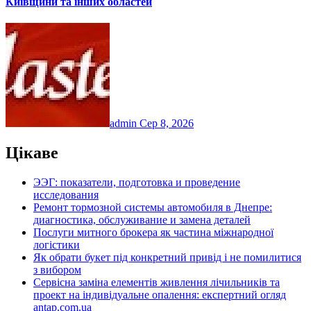
Київщини та інших областей
admin
Сер 8, 2026
Цікаве
ЭЭГ: показатели, подготовка и проведение
исследования
Ремонт тормозной системы автомобиля в Днепре:
диагностика, обслуживание и замена деталей
Послуги митного брокера як частина міжнародної
логістики
Як обрати букет під конкретний привід і не помилитися
з вибором
Сервісна заміна елементів живлення лічильників та
проект на індивідуальне опалення: експертний огляд
antap.com.ua