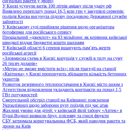
сигнальні ракети у дворі»
У Києві усунули витік 100 літрів аміаку після удару рф
Виявлено переплату понад 16,5 млн грн у закупівлі серверів:
поліція Києва висунула підозру посадовцю Державної служби
зайнятості
У Київському суді прийняли рішення щодо організатора
ботоферми для російського сервісу
Прощальний «джекпот» на 83 мільйони: як керівник київської
швидкої віддав бюджетні кошти шахраям
У Київській області 6 серпня вшанують пам’ять жертв
російської агресії
«Зловмисна схема в Києві: корупція у службі в тилу на суму
26 тисяч доларів»
«Метро не зможе вмістити всіх»: після трагедії на станції
«Квітнева» у Києві пропонують збільшити кількість бетонних
укриттів
Розвиток резервного теплопостачання в Києві: місто разом з
Агентством відновлення укладають контракти на понад 1,5
ГВт потужностей
Смертельний обстріл станції на Київщині: пояснення
Укрзалізниці щодо заборони руху поїздів під час атак
Жахливі умови для дітей: у київській філії табору «Артек» в
Пущі-Водиці виявили бруд, плісняву та гнилі фрукти
СБУ затримала коригувальника ФСБ, який наводив ракети та
дрони на Київ