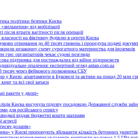
ритика політики безпеки Києва
«звільнення» від мобілізації
 після втрати вагітності після операції
 власності на фіктивну будівлю в центрі Києва
 умови отримання до 40 тисяч гривень і процедура подачі докуме
розкрили незаконну схему сурогатного материнства для іноземців
н грн: організаторів чекає судові розгляди
сова підтримка для постраждалих від війни підприємств
ндивідуальне опалення: експертний огляд antap.com.ua
18 тисяч через фейкового полковника СБУ
 у Києві, апартаменти в Буковелі та активи на понад 20 млн гр
ниг та всі свої запаси
ні ракети у дворі»
поліція Києва висунула підозру посадовцю Державної служби зайн
ми для російського сервісу
швидкої віддав бюджетні кошти шахраям
 агресії
 тисяч доларів»
тнева» у Києві пропонують збільшити кількість бетонних укриттів
Агентством відновлення укладають контракти на понад 1,5 ГВт по