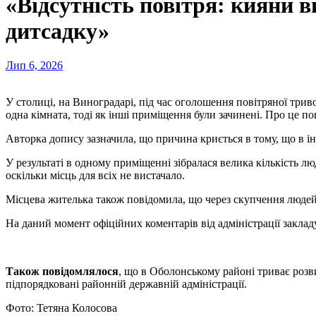
«Відсутність повітря: кияни 
дитсадку»
Лип 6, 2026
У столиці, на Виноградарі, під час оголошення повітряної тривоги, доступ до укриття в дитячому садку №399 виявився частково обмеженим. За словами очевидців, відкрита залишилася лише
одна кімната, тоді як інші приміщення були зачинені. Про це п
Авторка допису зазначила, що причина криється в тому, що в і
У результаті в одному приміщенні зібралася велика кількість л
оскільки місць для всіх не вистачало.
Місцева жителька також повідомила, що через скупчення людей 
На даний момент офіційних коментарів від адміністрації закладу
Також повідомлялося
, що в Оболонському районі триває розви
підпорядковані районній державній адміністрації.
Фото: Тетяна Колосова