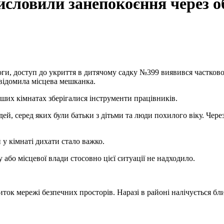
висловили занепокоєння через 
овідомила місцева мешканка.
нших кімнатах зберігалися інструменти працівників.
юдей, серед яких були батьки з дітьми та люди похилого віку. Чер
у кімнаті дихати стало важко.
 або місцевої влади стосовно цієї ситуації не надходило.
ток мережі безпечних просторів. Наразі в районі налічується бл