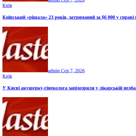
Київ
Київський «рішала» 23 років, затриманий за $6 000 у справі п
admin
Сер 7, 2026
Київ
У Києві акушерку-гінеколога запідозрили у лікарській недбал