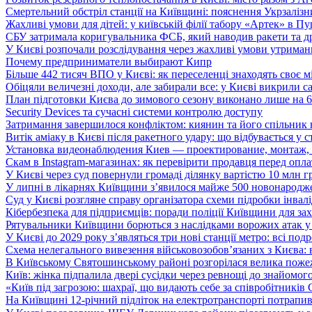
Смертельний обстріл станції на Київщині: пояснення Укрзалізни
Жахливі умови для дітей: у київській філії табору «Артек» в П
СБУ затримала коригувальника ФСБ, який наводив ракети та д
У Києві розпочали розслідування через жахливі умови утриман
Почему предприниматели выбирают Кипр
Більше 442 тисяч ВПО у Києві: як переселенці знаходять своє м
Обіцяли величезні доходи, але забирали все: у Києві викрили c
План підготовки Києва до зимового сезону виконано лише на
Security Devices та сучасні системи контролю доступу
Затримання завершилося конфліктом: киянин та його спільник
Витік аміаку в Києві після ракетного удару: що відбувається у с
Установка видеонаблюдения Киев — проектирование, монтаж,
Скам в Instagram-магазинах: як перевірити продавця перед опл
У Києві через суд повернули громаді ділянку вартістю 10 млн г
У липні в лікарнях Київщини з’явилося майже 500 новонародж
Суд у Києві розгляне справу організатора схеми підробки інвалі
Кібербезпека для підприємців: поради поліції Київщини для зах
Рятувальники Київщини борються з наслідками ворожих атак у
У Києві до 2029 року з’являться три нові станції метро: всі по
Схема нелегального вивезення військовозобов’язаних з Києва: ві
В Київському Святошинському районі розгорілася велика пожеж
Київ: жінка підпалила двері сусідки через ревнощі до знайомог
«Київ під загрозою: шахраї, що видають себе за співробітників
На Київщині 12-річний підліток на електротранспорті потрапи