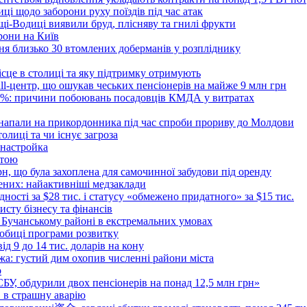
ці щодо заборони руху поїздів під час атак
ущі-Водиці виявили бруд, плісняву та гнилі фрукти
рони на Київ
ня близько 30 втомлених доберманів у розпліднику
ісце в столиці та яку підтримку отримують
all-центр, що ошукав чеських пенсіонерів на майже 9 млн грн
 6%: причини побоювань посадовців КМДА у витратах
 напали на прикордонника під час спроби прориву до Молдови
толиці та чи існує загроза
 настройка
атою
рн, що була захоплена для самочинної забудови під оренду
ених: найактивніші медзаклади
дності за $28 тис. і статусу «обмежено придатного» за $15 тис.
исту бізнесу та фінансів
 Бучанському районі в екстремальних умовах
дробиці програми розвитку
д 9 до 14 тис. доларів на кону
а: густий дим охопив численні райони міста
о
 СБУ, обдурили двох пенсіонерів на понад 12,5 млн грн»
в в страшну аварію