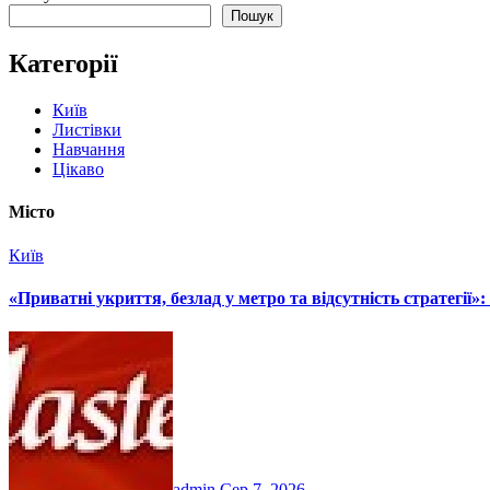
Пошук
Категорії
Київ
Листівки
Навчання
Цікаво
Місто
Київ
«Приватні укриття, безлад у метро та відсутність стратегії»
admin
Сер 7, 2026