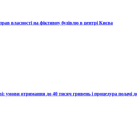
рав власності на фіктивну будівлю в центрі Києва
ві: умови отримання до 40 тисяч гривень і процедура подачі 