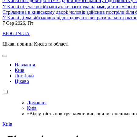
У Києві посадовицю ШЕУ Дарницького району підозрюють у зл
У Києві під час російської атаки загинула парамедикиня «Госпі
Стрілянина в київському дворі: чоловік здійснив постріли біля
У Києві дітям військових відшкодовують витрати на контрактне
7
Сер 2026, Пт
BIOG.IN.UA
Цікаві новини Києва та області
Навчання
Київ
Листівки
Цікаво
Домашня
Київ
«Відсутність повітря: кияни висловили занепокоєнн
Київ