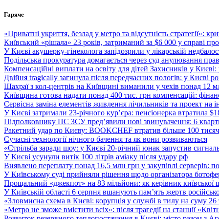
Перейти
Гаряче
до
вмісту
«Приватні укриття, безлад у метро та відсутність стратегії»: к
Київський «рішала» 23 років, затриманий за $6 000 у справі про 
У Києві акушерку-гінеколога запідозрили у лікарській недбалості
Подільська прокуратура домагається через суд анулювання прав
Компенсаційні виплати на освіту для дітей Захисників у Києві:
Двійня tragically загинула після передчасних пологів: у Києві 
Шахраї з кол-центрів на Київщині виманили у чехів понад 12 мл
Київщина готова надати понад 400 тис. грн компенсацій: фінан
Сервісна заміна елементів живлення лічильників та проект на і
У Києві затримали 23-річного кур’єра: пенсіонерка втратила $
Підполковнику ПС ЗСУ пред’явили нові звинувачення: 6 квартир
Ракетний удар по Києву: BOOKCHEF втратив більше 100 тисяч к
Сучасні технології нічного бачення та як вони розвиваються
«Стрільба заради шоу: у Києві 20-річний юнак запустив сигналь
У Києві усунули витік 100 літрів аміаку після удару рф
Виявлено переплату понад 16,5 млн грн у закупівлі серверів: 
У Київському суді прийняли рішення щодо організатора ботофер
Прощальний «джекпот» на 83 мільйони: як керівник київської 
У Київській області 6 серпня вшанують пам’ять жертв російської
«Зловмисна схема в Києві: корупція у службі в тилу на суму 26
«Метро не зможе вмістити всіх»: після трагедії на станції «Кві
Розвиток резервного теплопостачання в Києві: місто разом з 