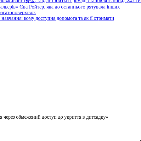
овживанні资金, завдані збитки громаді становлять понад 245 ти
тальєрів» Єва Ройтер, яка до останнього рятувала інших
 багатоповерхівок
 навчання: кому доступна допомога та як її отримати
я через обмежений доступ до укриття в дитсадку»