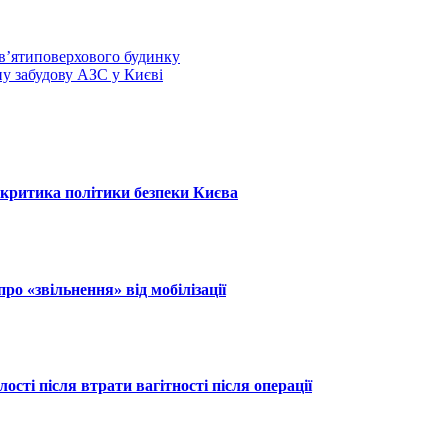
ев’ятиповерхового будинку
ну забудову АЗС у Києві
: критика політики безпеки Києва
ро «звільнення» від мобілізації
ості після втрати вагітності після операції