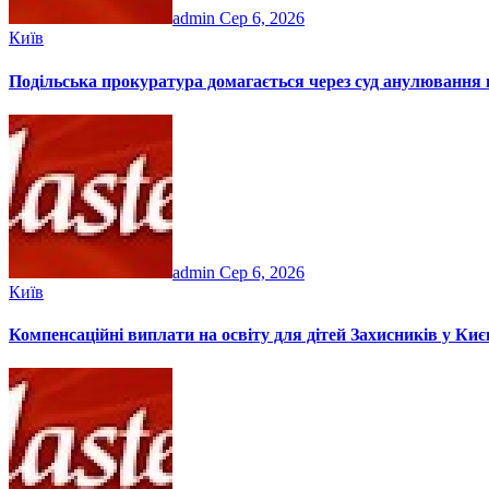
admin
Сер 6, 2026
Київ
Подільська прокуратура домагається через суд анулювання п
admin
Сер 6, 2026
Київ
Компенсаційні виплати на освіту для дітей Захисників у Киє