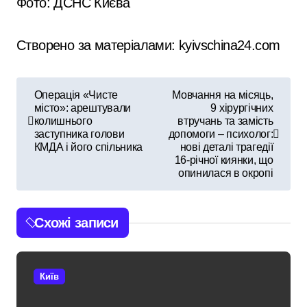
Фото: ДСНС Києва
Створено за матеріалами: kyivschina24.com
Н
Операція «Чисте
Мовчання на місяць,
місто»: арештували
9 хірургічних
а
колишнього
втручань та замість
заступника голови
допомоги – психолог:
в
КМДА і його спільника
нові деталі трагедії
16-річної киянки, що
і
опинилася в окропі
г
Схожі записи
а
ц
Київ
і