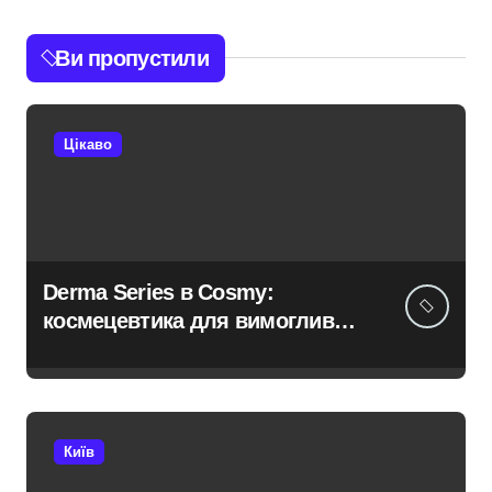
Ви пропустили
Цікаво
Derma Series в Cosmy:
космецевтика для вимогливої
шкіри
Київ