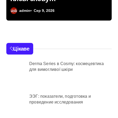
забруднене:
admin
Сер 9, 2026
нафтопродукти
потрапили у водойму
після російської атаки
8 серпня
Цікаве
Derma Series в Cosmy: космецевтика
для вимогливої шкіри
ЭЭГ: показатели, подготовка и
проведение исследования