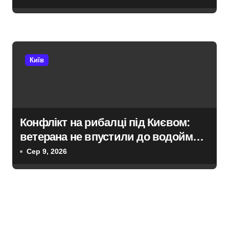
британськими партнерами для ЗСУ
Київ
Конфлікт на рибалці під Києвом:
ветерана не впустили до водойми в
Княжичах
Сер 9, 2026