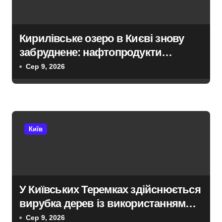
я
з
Кирилівське озеро в Києві знову
а
забруднене: нафтопродукти
п
потрапили у водойму після
Сер 9, 2026
російської атаки 8 серпня
и
с
і
Київ
в
У Київських Теремках здійснюється
вирубка дерев із використанням
спецтехніки, переданої
Сер 9, 2026