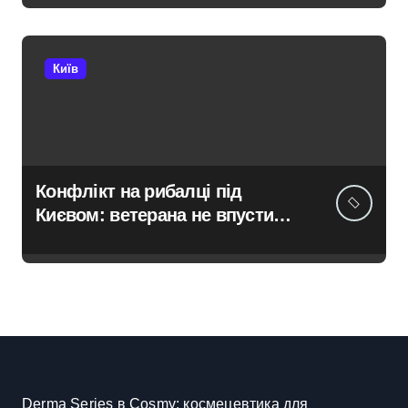
переданої британськими
партнерами для ЗСУ
Київ
Конфлікт на рибалці під
Києвом: ветерана не впустили
до водойми в Княжичах
Derma Series в Cosmy: космецевтика для