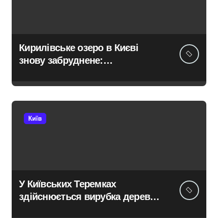
Кирилівське озеро в Києві
знову забруднене:
нафтопродукти потрапили у
водойму після російської
атаки 8 серпня
Київ
У Київських Теремках
здійснюється вирубка дерев
із використанням спецтехніки,