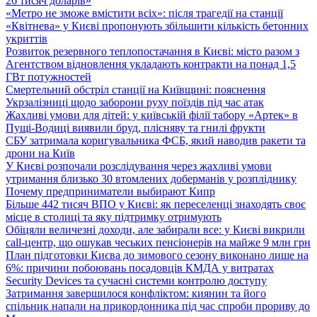
26 тисяч доларів»
«Метро не зможе вмістити всіх»: після трагедії на станції
«Квітнева» у Києві пропонують збільшити кількість бетонних
укриттів
Розвиток резервного теплопостачання в Києві: місто разом з
Агентством відновлення укладають контракти на понад 1,5
ГВт потужностей
Смертельний обстріл станції на Київщині: пояснення
Укрзалізниці щодо заборони руху поїздів під час атак
Жахливі умови для дітей: у київській філії табору «Артек» в
Пущі-Водиці виявили бруд, плісняву та гнилі фрукти
СБУ затримала коригувальника ФСБ, який наводив ракети та
дрони на Київ
У Києві розпочали розслідування через жахливі умови
утримання близько 30 втомлених доберманів у розпліднику
Почему предприниматели выбирают Кипр
Більше 442 тисяч ВПО у Києві: як переселенці знаходять своє
місце в столиці та яку підтримку отримують
Обіцяли величезні доходи, але забирали все: у Києві викрили
call-центр, що ошукав чеських пенсіонерів на майже 9 млн грн
План підготовки Києва до зимового сезону виконано лише на
6%: причини побоювань посадовців КМДА у витратах
Security Devices та сучасні системи контролю доступу
Затримання завершилося конфліктом: киянин та його
спільник напали на прикордонника під час спроби прориву до