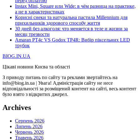
перед оплатою
Instax Mini, Square или Wide: в чём разница на практике,
а не в характеристиках
Корисні снеки та натуральна пастила Millennium для
прихильників здорового способу життя
30 дней без алкоголя: что меняется в теле и жизни за
месяц трезвости
Amaran PT4c VS Godox TP4R: Вибір піксельних LED
трубок
BIOG.IN.UA
Цікаві новини Києва та області
З приводу питань по сайту та реклами звертайтесь на
info@biog.in.ua | Увага! Адміністрація сайту не несе
відповідальності за розміщений контент на сайті, весь контент
було взято з відкритих джерел.
Archives
Серпень 2026
Липень 2026
Червень 2026
Травень 2026