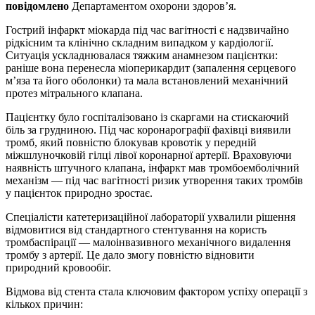
повідомлено
Департаментом охорони здоров’я.
Гострий інфаркт міокарда під час вагітності є надзвичайно
рідкісним та клінічно складним випадком у кардіології.
Ситуація ускладнювалася тяжким анамнезом пацієнтки:
раніше вона перенесла міоперикардит (запалення серцевого
м’яза та його оболонки) та мала встановлений механічний
протез мітрального клапана.
Пацієнтку було госпіталізовано із скаргами на стискаючий
біль за грудниною. Під час коронарографії фахівці виявили
тромб, який повністю блокував кровотік у передній
міжшлуночковій гілці лівої коронарної артерії. Враховуючи
наявність штучного клапана, інфаркт мав тромбоемболічний
механізм — під час вагітності ризик утворення таких тромбів
у пацієнток природно зростає.
Спеціалісти катетеризаційної лабораторії ухвалили рішення
відмовитися від стандартного стентування на користь
тромбаспірації — малоінвазивного механічного видалення
тромбу з артерії. Це дало змогу повністю відновити
природний кровообіг.
Відмова від стента стала ключовим фактором успіху операції з
кількох причин: