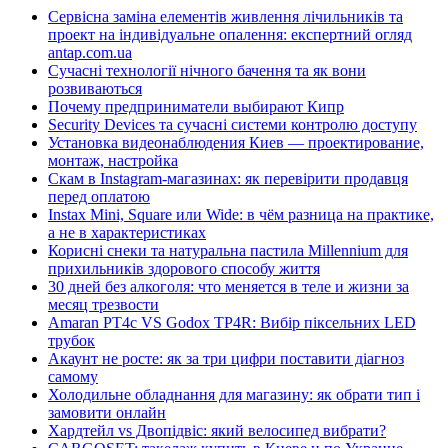
Сервісна заміна елементів живлення лічильників та
проект на індивідуальне опалення: експертний огляд
antap.com.ua
Сучасні технології нічного бачення та як вони
розвиваються
Почему предприниматели выбирают Кипр
Security Devices та сучасні системи контролю доступу
Установка видеонаблюдения Киев — проектирование,
монтаж, настройка
Скам в Instagram-магазинах: як перевірити продавця
перед оплатою
Instax Mini, Square или Wide: в чём разница на практике,
а не в характеристиках
Корисні снеки та натуральна пастила Millennium для
прихильників здорового способу життя
30 дней без алкоголя: что меняется в теле и жизни за
месяц трезвости
Amaran PT4c VS Godox TP4R: Вибір піксельних LED
трубок
Акаунт не росте: як за три цифри поставити діагноз
самому
Холодильне обладнання для магазину: як обрати тип і
замовити онлайн
Хардтейл vs Двопідвіс: який велосипед вибрати?