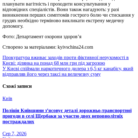
планувати вагітність і проходити консультування у
відповідних спеціалістів. Вони також нагадують: у разі
виникнення перших симптомів гострого болю чи стискання у
грудях необхідно терміново викликати екстрену медичну
допомогу.
Фото: Департамент охорони здоров’я
Створено за матеріалами: kyivschina24.com
Навігація
Прокуратура вживає заходів проти фіктивної нерухомості в
Києві: ділянка на понад 68 млн грн під загрозою
записів
У Києві спіймали наркотичного дилера з 6,5 кг канабісу, який
відправляв його через таксі на величезну суму
Схожі записи
Київ
Поліція Київщини з’ясовує деталі дорожньо-транспортної
пригоди в селі Щербаки за участю двох неповнолітніх
постраждалих
Сер 7, 2026