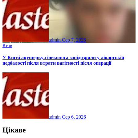
admin
Сер 7, 2026
Київ
У Києві акушерку-гінеколога запідозрили у лікарській
недбалості після втрати вагітності після операції
admin
Сер 6, 2026
Цікаве