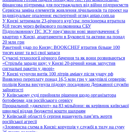
фінансова підтримка для постраждалих від війни підприємств
Сервісна заміна елементів живлення лічильників та проект на
індивідуальне опалення: експертний огляд antap.com.ua
У Києві затримали 23-річного кур’єра: пенсіонерка втратила
$18 тисяч через фейкового полковника СБУ
Підполковнику ПС ЗСУ пред’явили нові звинувачення: 6
квартир у Києві, апартаменти в Буковелі та активи на понад
20 млн грн
Ракетний удар по Києву: BOOKCHEF втратив більше 100
тисяч книг та всі свої запаси
Сучасні технології нічного бачення та як вони розвиваються
«Стрільба заради шоу: у Києві 20-річний юнак запустив
сигнальні ракети у дворі»
У Києві усунули витік 100 літрів аміаку після удару рф
Виявлено переплату понад 16,5 млн грн у закупівлі серверів:
поліція Києва висунула підозру посадовцю Державної служби
зайнятості
У Київському суді прийняли рішення щодо організатора
ботоферми для російського сервісу
Прощальний «джекпот» на 83 мільйони: як керівник київської
швидкої віддав бюджетні кошти шахраям
У Київській області 6 серпня вшанують пам’ять жертв
російської агресії
«Зловмисна схема в Києві: корупція у службі в тилу на суму