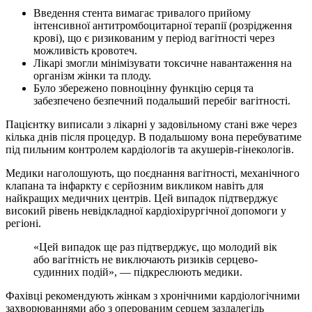
Введення стента вимагає тривалого прийому
інтенсивної антитромбоцитарної терапії (розрідження
крові), що є ризикованим у період вагітності через
можливість кровотеч.
Лікарі змогли мінімізувати токсичне навантаження на
організм жінки та плоду.
Було збережено повноцінну функцію серця та
забезпечено безпечний подальший перебіг вагітності.
Пацієнтку виписали з лікарні у задовільному стані вже через
кілька днів після процедур. В подальшому вона перебуватиме
під пильним контролем кардіологів та акушерів-гінекологів.
Медики наголошують, що поєднання вагітності, механічного
клапана та інфаркту є серйозним викликом навіть для
найкращих медичних центрів. Цей випадок підтверджує
високий рівень невідкладної кардіохірургічної допомоги у
регіоні.
«Цей випадок ще раз підтверджує, що молодий вік
або вагітність не виключають ризиків серцево-
судинних подій», — підкреслюють медики.
Фахівці рекомендують жінкам з хронічними кардіологічними
захворюваннями або з оперованим серцем заздалегідь