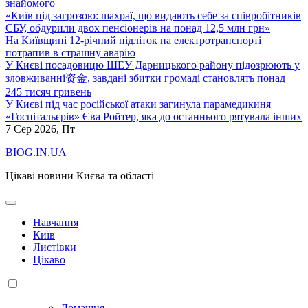
знайомого
«Київ під загрозою: шахраї, що видають себе за співробітників
СБУ, обдурили двох пенсіонерів на понад 12,5 млн грн»
На Київщині 12-річний підліток на електротранспорті
потрапив в страшну аварію
У Києві посадовицю ШЕУ Дарницького району підозрюють у
зловживанні资金, завдані збитки громаді становлять понад
245 тисяч гривень
У Києві під час російської атаки загинула парамедикиня
«Госпітальєрів» Єва Ройтер, яка до останнього рятувала інших
7
Сер 2026, Пт
BIOG.IN.UA
Цікаві новини Києва та області
Навчання
Київ
Листівки
Цікаво
Домашня