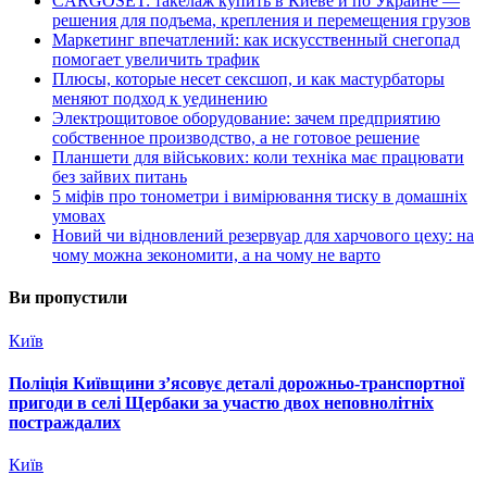
CARGOSET: такелаж купить в Киеве и по Украине —
решения для подъема, крепления и перемещения грузов
Маркетинг впечатлений: как искусственный снегопад
помогает увеличить трафик
Плюсы, которые несет сексшоп, и как мастурбаторы
меняют подход к уединению
Электрощитовое оборудование: зачем предприятию
собственное производство, а не готовое решение
Планшети для військових: коли техніка має працювати
без зайвих питань
5 міфів про тонометри і вимірювання тиску в домашніх
умовах
Новий чи відновлений резервуар для харчового цеху: на
чому можна зекономити, а на чому не варто
Ви пропустили
Київ
Поліція Київщини з’ясовує деталі дорожньо-транспортної
пригоди в селі Щербаки за участю двох неповнолітніх
постраждалих
Київ