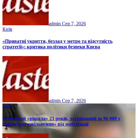
admin
Сер 7, 2026
Київ
«Приватні укриття, безлад у метро та відсутність
стратегії»: критика політики безпеки Києва
admin
Сер 7, 2026
Київ
Київський «рішала» 23 років, затриманий за $6 000 у
справі про «звільнення» від мобілізації