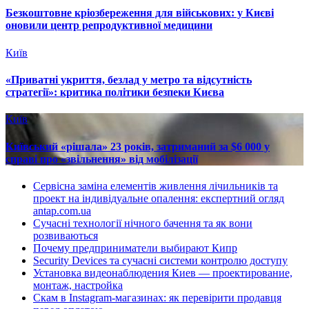
Безкоштовне кріозбереження для військових: у Києві
оновили центр репродуктивної медицини
Київ
«Приватні укриття, безлад у метро та відсутність
стратегії»: критика політики безпеки Києва
Київ
Київський «рішала» 23 років, затриманий за $6 000 у
справі про «звільнення» від мобілізації
Сервісна заміна елементів живлення лічильників та
проект на індивідуальне опалення: експертний огляд
antap.com.ua
Сучасні технології нічного бачення та як вони
розвиваються
Почему предприниматели выбирают Кипр
Security Devices та сучасні системи контролю доступу
Установка видеонаблюдения Киев — проектирование,
монтаж, настройка
Скам в Instagram-магазинах: як перевірити продавця