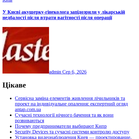
У Києві акушерку-гінеколога запідозрили у лікарській
недбалості після втрати вагітності після операції
admin
Сер 6, 2026
Цікаве
Сервісна заміна елементів живлення лічильників та
проект на індивідуальне опалення: експертний огляд
antap.com.ua
Сучасні технології нічного бачення та як вони
розвиваються
Почему предприниматели выбирают Кипр
Security Devices та сучасні системи контролю доступу
Установка видеонаблюдения Киев — проектирование,