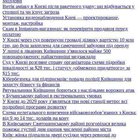
Молдови
Витік аміаку в Києві після ракетного удару: що відбувається у
столиці та чи існує загроза
Установка видеонаблюдения Киев — проектирование,
монтаж, настройка
Скам в Instagram-магазинах: як перевірити продавця перед
оплатою
У Києві через суд повернули громаді ділянку вартістю 10 млн
грн, що була захоплена для самочинної забудови під оренду
У липні в лікарнях Київщини з’явилося майже 500
новонароджених: найактивніші медзаклади
Суд у Києві розгляне справу організатора схеми підробки
інвалідності за $28 тис. і статусу «обмежено придатного» за
$15 тис.
Кібербезпека для підприємців: поради поліції Київщини для
захисту бізнесу та фінансів
Рятувальники Київщини борються з наслідками ворожих атак
у Бучанському районі в екстремальних умовах
У Києві до 2029 року з’являться три нові станції метро: всі
подробиці програми розвитку
Схема нелегального вивезення військовозобов’язаних з Києва:
від 9 до 14 тис. доларів на кону
В Київському Святошинському районі розгорілася велика
пожежа: густий дим охопив численні райони міста
Київ: жінка підпалила двері сусідки через ревнощі до