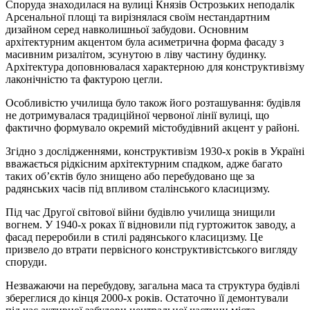
Споруда знаходилася на вулиці Князів Острозьких неподалік
Арсенальної площі та вирізнялася своїм нестандартним
дизайном серед навколишньої забудови. Основним
архітектурним акцентом була асиметрична форма фасаду з
масивним ризалітом, зсунутою в ліву частину будинку.
Архітектура доповнювалася характерною для конструктивізму
лаконічністю та фактурою цегли.
Особливістю училища було також його розташування: будівля
не дотримувалася традиційної червоної лінії вулиці, що
фактично формувало окремий містобудівний акцент у районі.
Згідно з дослідженнями, конструктивізм 1930-х років в Україні
вважається рідкісним архітектурним спадком, адже багато
таких об’єктів було знищено або перебудовано ще за
радянських часів під впливом сталінського класицизму.
Під час Другої світової війни будівлю училища знищили
вогнем. У 1940-х роках її відновили під гуртожиток заводу, а
фасад переробили в стилі радянського класицизму. Це
призвело до втрати первісного конструктивістського вигляду
споруди.
Незважаючи на перебудову, загальна маса та структура будівлі
збереглися до кінця 2000-х років. Остаточно її демонтували