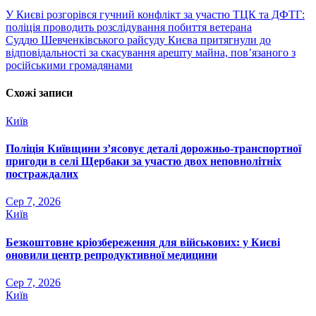
Навігація
У Києві розгорівся гучний конфлікт за участю ТЦК та ДФТГ:
поліція проводить розслідування побиття ветерана
записів
Суддю Шевченківського райсуду Києва притягнули до
відповідальності за скасування арешту майна, пов’язаного з
російськими громадянами
Схожі записи
Київ
Поліція Київщини з’ясовує деталі дорожньо-транспортної
пригоди в селі Щербаки за участю двох неповнолітніх
постраждалих
Сер 7, 2026
Київ
Безкоштовне кріозбереження для військових: у Києві
оновили центр репродуктивної медицини
Сер 7, 2026
Київ