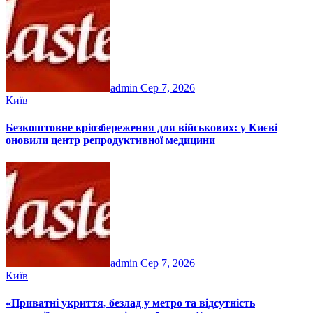
admin
Сер 7, 2026
Київ
Безкоштовне кріозбереження для військових: у Києві
оновили центр репродуктивної медицини
admin
Сер 7, 2026
Київ
«Приватні укриття, безлад у метро та відсутність