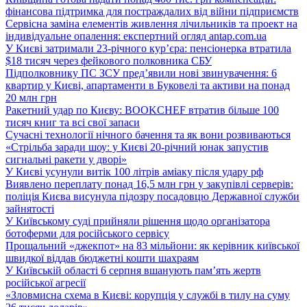
фінансова підтримка для постраждалих від війни підприємств
Сервісна заміна елементів живлення лічильників та проект на
індивідуальне опалення: експертний огляд antap.com.ua
У Києві затримали 23-річного кур’єра: пенсіонерка втратила
$18 тисяч через фейкового полковника СБУ
Підполковнику ПС ЗСУ пред’явили нові звинувачення: 6
квартир у Києві, апартаменти в Буковелі та активи на понад
20 млн грн
Ракетний удар по Києву: BOOKCHEF втратив більше 100
тисяч книг та всі свої запаси
Сучасні технології нічного бачення та як вони розвиваються
«Стрільба заради шоу: у Києві 20-річний юнак запустив
сигнальні ракети у дворі»
У Києві усунули витік 100 літрів аміаку після удару рф
Виявлено переплату понад 16,5 млн грн у закупівлі серверів:
поліція Києва висунула підозру посадовцю Державної служби
зайнятості
У Київському суді прийняли рішення щодо організатора
ботоферми для російського сервісу
Прощальний «джекпот» на 83 мільйони: як керівник київської
швидкої віддав бюджетні кошти шахраям
У Київській області 6 серпня вшанують пам’ять жертв
російської агресії
«Зловмисна схема в Києві: корупція у службі в тилу на суму