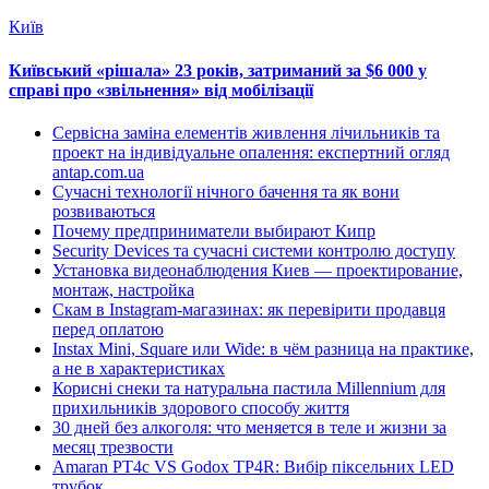
Київ
Київський «рішала» 23 років, затриманий за $6 000 у
справі про «звільнення» від мобілізації
Сервісна заміна елементів живлення лічильників та
проект на індивідуальне опалення: експертний огляд
antap.com.ua
Сучасні технології нічного бачення та як вони
розвиваються
Почему предприниматели выбирают Кипр
Security Devices та сучасні системи контролю доступу
Установка видеонаблюдения Киев — проектирование,
монтаж, настройка
Скам в Instagram-магазинах: як перевірити продавця
перед оплатою
Instax Mini, Square или Wide: в чём разница на практике,
а не в характеристиках
Корисні снеки та натуральна пастила Millennium для
прихильників здорового способу життя
30 дней без алкоголя: что меняется в теле и жизни за
месяц трезвости
Amaran PT4c VS Godox TP4R: Вибір піксельних LED
трубок