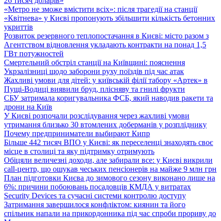
26 тисяч доларів»
«Метро не зможе вмістити всіх»: після трагедії на станції
«Квітнева» у Києві пропонують збільшити кількість бетонних
укриттів
Розвиток резервного теплопостачання в Києві: місто разом з
Агентством відновлення укладають контракти на понад 1,5
ГВт потужностей
Смертельний обстріл станції на Київщині: пояснення
Укрзалізниці щодо заборони руху поїздів під час атак
Жахливі умови для дітей: у київській філії табору «Артек» в
Пущі-Водиці виявили бруд, плісняву та гнилі фрукти
СБУ затримала коригувальника ФСБ, який наводив ракети та
дрони на Київ
У Києві розпочали розслідування через жахливі умови
утримання близько 30 втомлених доберманів у розпліднику
Почему предприниматели выбирают Кипр
Більше 442 тисяч ВПО у Києві: як переселенці знаходять своє
місце в столиці та яку підтримку отримують
Обіцяли величезні доходи, але забирали все: у Києві викрили
call-центр, що ошукав чеських пенсіонерів на майже 9 млн грн
План підготовки Києва до зимового сезону виконано лише на
6%: причини побоювань посадовців КМДА у витратах
Security Devices та сучасні системи контролю доступу
Затримання завершилося конфліктом: киянин та його
спільник напали на прикордонника під час спроби прориву до