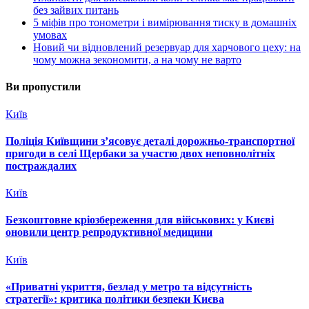
без зайвих питань
5 міфів про тонометри і вимірювання тиску в домашніх
умовах
Новий чи відновлений резервуар для харчового цеху: на
чому можна зекономити, а на чому не варто
Ви пропустили
Київ
Поліція Київщини з’ясовує деталі дорожньо-транспортної
пригоди в селі Щербаки за участю двох неповнолітніх
постраждалих
Київ
Безкоштовне кріозбереження для військових: у Києві
оновили центр репродуктивної медицини
Київ
«Приватні укриття, безлад у метро та відсутність
стратегії»: критика політики безпеки Києва