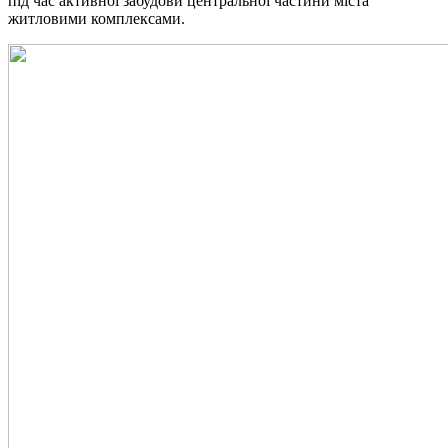
під час активної забудови центральної частини міста
житловими комплексами.