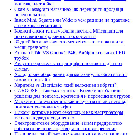
монтаж, настройка
Скам в Instagram-магазинах: як перевірити продавця
перед оплатою
Instax Mini, Square или Wide: в чём разница на практике,
а не в характеристиках
Корисні снеки та натуральна пастила Millennium для
прихильників здорового способу життя
30 дней без алкоголя: что меняется в теле и жизни за
месяц трезвости
Amaran PT4c VS Godox TP4R: Вибір піксельних LED
трубок
Акаунт не росте: як за три цифри поставити діагноз
самому
Холодильне обладнання для магазину: як обрати тип і
замовити онлайн
Хардтейл vs Двопідвіс: який велосипед вибрати?
CARGOSET: такелаж купить в Киеве и по Украине —
решения для подъема, крепления и перемещения грузов
Маркетинг впечатлений: как искусственный снегопад
помогает увеличить трафик
Плюсы, которые несет сексшоп, и как мастурбаторы
меняют подход к уединению
Электрощитовое оборудование: зачем предприятию
собственное производство, а не готовое решение
Планшети для військових: коли техніка має працювати