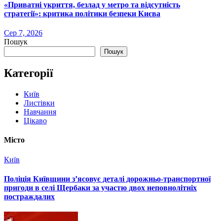
«Приватні укриття, безлад у метро та відсутність
стратегії»: критика політики безпеки Києва
Сер 7, 2026
Пошук
Пошук
Категорії
Київ
Листівки
Навчання
Цікаво
Місто
Київ
Поліція Київщини з’ясовує деталі дорожньо-транспортної
пригоди в селі Щербаки за участю двох неповнолітніх
постраждалих