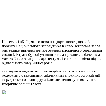
На ресурсі «Київ, якого немає» підкреслюють, що район
поблизу Національного заповідника Києво-Печерська лавра
має велике значення для збереження історичного середовища
столиці. Втрата будівлі училища стала ще одним свідченням
масштабного знищення архітектурної спадщини міста під час
будівельного буму 2000-х років.
Дослідники відзначають, що подібні об’єкти міжвоєнного
модернізму є важливими свідченнями епохи індустріалізації
та радянського авангарду, а їхнє знищення суттєво змінює
історичне обличчя міста.