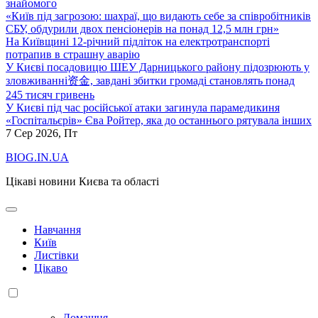
знайомого
«Київ під загрозою: шахраї, що видають себе за співробітників
СБУ, обдурили двох пенсіонерів на понад 12,5 млн грн»
На Київщині 12-річний підліток на електротранспорті
потрапив в страшну аварію
У Києві посадовицю ШЕУ Дарницького району підозрюють у
зловживанні资金, завдані збитки громаді становлять понад
245 тисяч гривень
У Києві під час російської атаки загинула парамедикиня
«Госпітальєрів» Єва Ройтер, яка до останнього рятувала інших
7
Сер 2026, Пт
BIOG.IN.UA
Цікаві новини Києва та області
Навчання
Київ
Листівки
Цікаво
Домашня