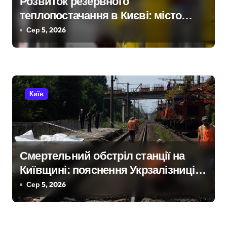
Розвиток резервного
теплопостачання в Києві: місто
разом з Агентством відновлення
Сер 5, 2026
укладають контракти на понад 1,5
ГВт потужностей
Київ
Смертельний обстріл станції на
Київщині: пояснення Укрзалізниці
щодо заборони руху поїздів під час
Сер 5, 2026
атак