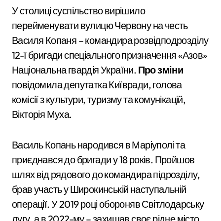
У столиці суспільство вирішило
перейменувати вулицю Червону на честь
Василя Копаня – командира розвідподрозділу
12-ї бригади спеціального призначення «Азов»
Національна гвардія України
.
Про зміни
повідомила депутатка Київради, голова
комісії з культури, туризму та комунікацій,
Вікторія Муха
.
Василь Копань народився в Маріуполі та
приєднався до бригади у 18 років. Пройшов
шлях від рядового до командира підрозділу,
брав участь у Широкинській наступальній
операції. У 2019 році обороняв Світлодарську
дугу, а в 2022-му – захищав своє рідне місто,