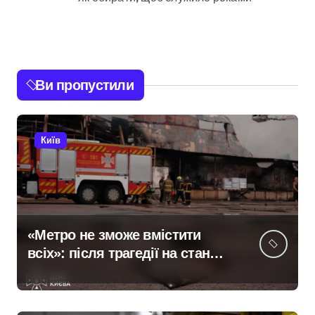
Ви пропустили
Київ
«Метро не зможе вмістити
всіх»: після трагедії на станції
«Квітнева» у Києві
пропонують збільшити
кількість бетонних укриттів