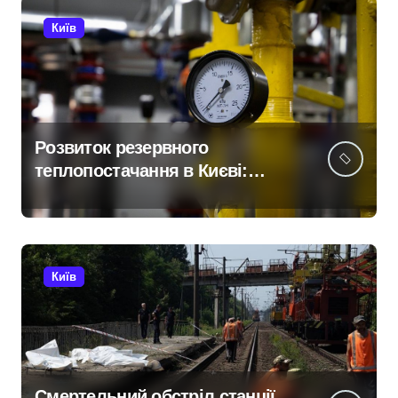
Київ
Розвиток резервного
теплопостачання в Києві:
місто разом з Агентством
відновлення укладають
контракти на понад 1,5 ГВт
потужностей
Київ
Смертельний обстріл станції