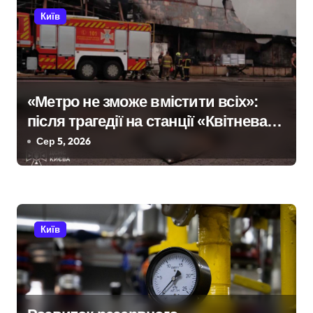
Київ
ц
і
я
«Метро не зможе вмістити всіх»:
з
після трагедії на станції «Квітнева»
а
у Києві пропонують збільшити
Сер 5, 2026
кількість бетонних укриттів
п
и
с
Київ
і
в