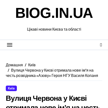
Перейти
BIOG.IN.UA
до
вмісту
Цікаві новини Києва та області
Домашня
Київ
Вулиця Червона у Києві отримала нове ім’я на
честь розвідника «Азову» Героя НГУ Василя Копаня
Київ
Вулиця Червона у Києві
отримала нове ім’я на честь