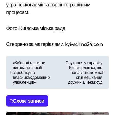
української армії та євроінтеграційним
процесам.
Фото: Київська міська рада
Створено за матеріалами: kyivschina24.com
Н
«Київські таксисти
Слухання у справі: у
вигадали спосіб
Києві чоловіка, що
а
заробітку на
напав з ножем на
власниках домашніх
співмешканця
в
улюбленців»
дружини, чекає суд
і
Схожі записи
г
а