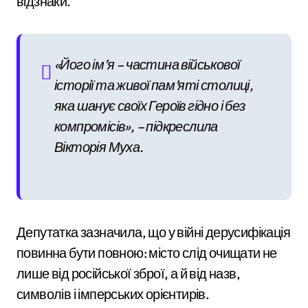
відзнаки.
«Його ім’я – частина військової
історії та живої пам’яті столиці,
яка шанує своїх Героїв гідно і без
компромісів», – підкреслила
Вікторія Муха
.
Депутатка зазначила, що у війні дерусифікація
повинна бути повною: місто слід очищати не
лише від російської зброї, а й від назв,
символів і імперських орієнтирів.