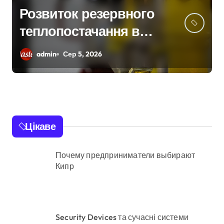
Смертельний обстріл
станції на Київщині:
пояснення
admin
Сер 5, 2026
Укрзалізниці щодо
заборони руху поїздів
під час атак
Цікаве
Почему предприниматели выбирают
Кипр
Security Devices та сучасні системи