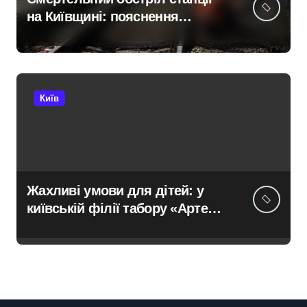
на Київщині: пояснення
Укрзалізниці щодо заборони
руху поїздів під час атак
Київ
Жахливі умови для дітей: у
київській філії табору «Артек»
в Пущі-Водиці виявили бруд,
плісняву та гнилі фрукти