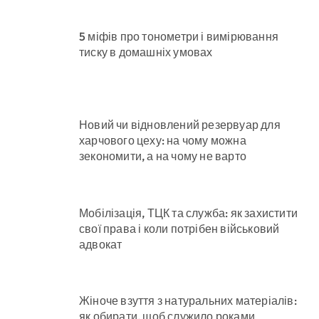
5 міфів про тонометри і вимірювання
тиску в домашніх умовах
Новий чи відновлений резервуар для
харчового цеху: на чому можна
зекономити, а на чому не варто
Мобілізація, ТЦК та служба: як захистити
свої права і коли потрібен військовий
адвокат
Жіноче взуття з натуральних матеріалів:
як обирати, щоб служило роками