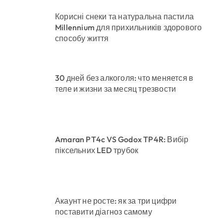
Корисні снеки та натуральна пастила
Millennium для прихильників здорового
способу життя
30 дней без алкоголя: что меняется в
теле и жизни за месяц трезвости
Amaran PT4c VS Godox TP4R: Вибір
піксельних LED трубок
Акаунт не росте: як за три цифри
поставити діагноз самому