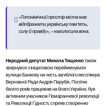
«Топонімічний простір міста має
відображати українську пам’ять,
силу й правду», – наголосила вона.
Народний депутат Микола Тищенко
також
звернувся з ініціативою перейменувати
вулицю Банкову на честь загиблого ексспікера
Верховної Ради Андрія Парубія. Політик
багато років працював на благо України, був
активним учасником Помаранчевої революції
та Революції Гідності, сприяв створенню