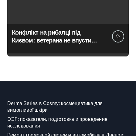
Конфлікт на рибалці під
Києвом: ветерана не впустили
до водойми в Княжичах
Derma Series в Cosmy: космецевтика для
вимогливої шкіри
ЭЭГ: показатели, подготовка и проведение
исследования
Ремонт тормозной системы автомобиля в Днепре: