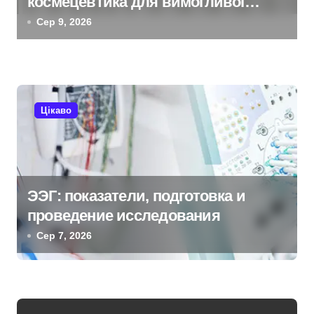
з
космецевтика для вимогливої
шкіри
Сер 9, 2026
а
п
и
Цікаво
с
і
в
ЭЭГ: показатели, подготовка и
проведение исследования
Сер 7, 2026