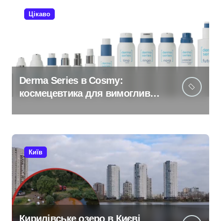
Цікаво
Derma Series в Cosmy:
космецевтика для вимогливої
шкіри
Київ
Кирилівське озеро в Києві