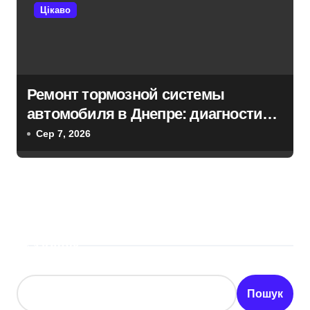
Цікаво
Ремонт тормозной системы
автомобиля в Днепре: диагностика,
обслуживание и замена деталей
Сер 7, 2026
Пошук
Пошук