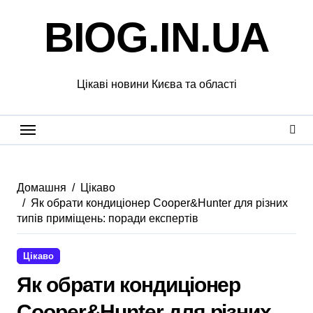
Перейти
BIOG.IN.UA
до
вмісту
Цікаві новини Києва та області
Домашня
Цікаво
Як обрати кондиціонер Cooper&Hunter для різних
типів приміщень: поради експертів
Цікаво
Як обрати кондиціонер
Cooper&Hunter для різних