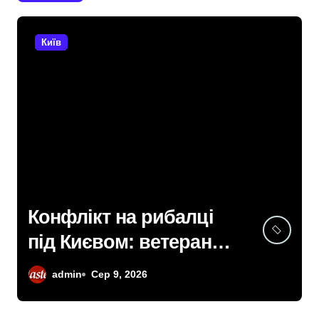
Київ
Конфлікт на рибалці
під Києвом: ветерана
не впустили до
admin
Сер 9, 2026
водойми в Княжичах