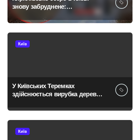
знову забруднене:
нафтопродукти потрапили у
водойму після російської
атаки 8 серпня
Київ
У Київських Теремках
здійснюється вирубка дерев
із використанням спецтехніки,
переданої британськими
партнерами для ЗСУ
Київ