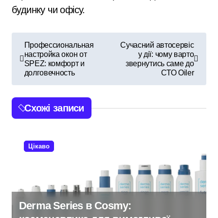
будинку чи офісу.
Н
Профессиональная
Сучасний автосервіс
настройка окон от
у дії: чому варто
а
SPEZ: комфорт и
звернутись саме до
долговечность
СТО Oiler
в
і
Схожі записи
г
а
Цікаво
ц
і
я
Derma Series в Cosmy: