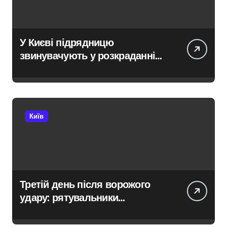
У Києві підрядницю
звинувачують у розкраданні
понад пів мільйона гривень
під час ремонту зони
«Вербне»
Київ
Третій день після ворожого
удару: рятувальники
працюють над наслідками
масованої атаки в Київському