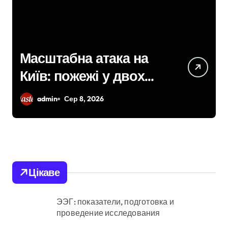
У Києві підрядницю
звинувачують у
розкраданні понад пів
admin
Сер 8, 2026
мільйона гривень під
час ремонту зони
«Вербне»
Цікаве
ЭЭГ: показатели, подготовка и
проведение исследования