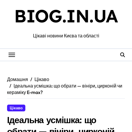
Перейти
BIOG.IN.UA
до
вмісту
Цікаві новини Києва та області
Домашня
Цікаво
Ідеальна усмішка: що обрати — вініри, цирконій чи
кераміку E-max?
Цікаво
Ідеальна усмішка: що
обрати — вініри, цирконій