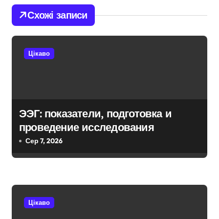
г
Схожі записи
а
ц
Цікаво
і
я
з
ЭЭГ: показатели, подготовка и
проведение исследования
а
Сер 7, 2026
п
и
с
Цікаво
і