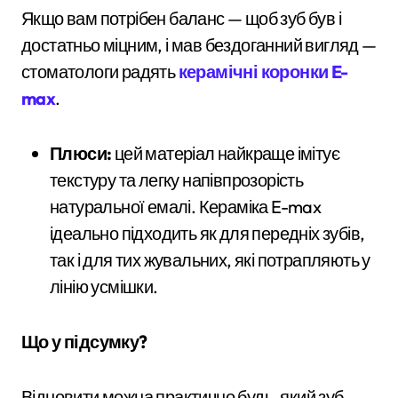
Якщо вам потрібен баланс — щоб зуб був і
достатньо міцним, і мав бездоганний вигляд —
стоматологи радять
керамічні коронки E-
max
.
Плюси:
цей матеріал найкраще імітує
текстуру та легку напівпрозорість
натуральної емалі. Кераміка E-max
ідеально підходить як для передніх зубів,
так і для тих жувальних, які потрапляють у
лінію усмішки.
Що у підсумку?
Відновити можна практично будь-який зуб.