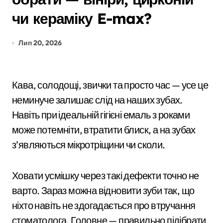
чи кераміку E-max?
Лип 20, 2026
Кава, солодощі, звички та просто час — усе це
неминуче залишає слід на наших зубах.
Навіть при ідеальній гігієні емаль з роками
може потемніти, втратити блиск, а на зубах
з’являються мікротріщини чи сколи.
Ховати усмішку через такі дефекти точно не
варто. Зараз можна відновити зуби так, що
ніхто навіть не здогадається про втручання
стоматолога. Головне — правильно підібрати