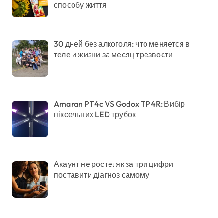
способу життя
30 дней без алкоголя: что меняется в
теле и жизни за месяц трезвости
Amaran PT4c VS Godox TP4R: Вибір
піксельних LED трубок
Акаунт не росте: як за три цифри
поставити діагноз самому