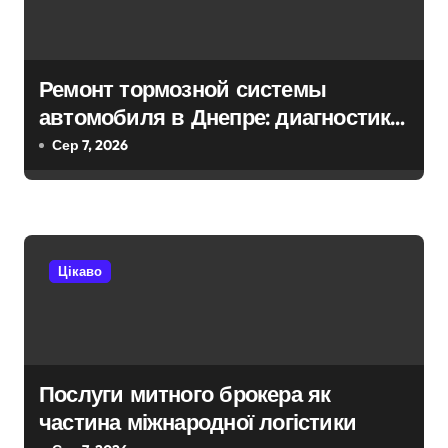
в
Ремонт тормозной системы
автомобиля в Днепре: диагностика,
обслуживание и замена деталей
Сер 7, 2026
Цікаво
Послуги митного брокера як
частина міжнародної логістики