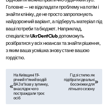
Головне — не відкладати проблему на потім і
знайти клініку, де не просто запропонують
найдорожчий варіант, а підберуть матеріал під
ваші потреби та бюджет. Наприклад,
спеціалісти
UkrDentClub
допоможуть
розібратися у всіх нюансах та знайти рішення,
з яким ваша усмішка знову стане вашою
гордістю.
Н
На Київщині 17-
Гід зі стилю: як
річний п’яний водій
підібрати ідеальні
а
ВАЗ в’їхав у зупинку,
босоніжки для
внаслідок чого
літнього сезону
в
постраждали троє
осіб
і