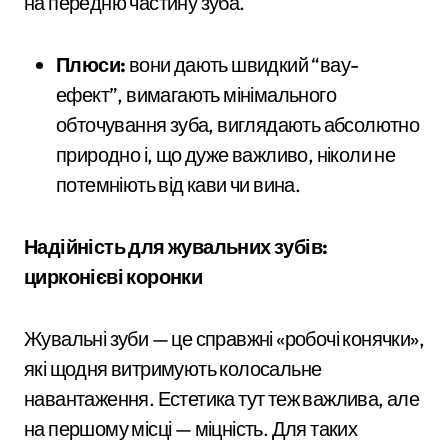
на передню частину зуба.
Плюси:
вони дають швидкий “вау-
ефект”, вимагають мінімального
обточування зуба, виглядають абсолютно
природно і, що дуже важливо, ніколи не
потемніють від кави чи вина.
Надійність для жувальних зубів:
цирконієві коронки
Жувальні зуби — це справжні «робочі конячки»,
які щодня витримують колосальне
навантаження. Естетика тут теж важлива, але
на першому місці — міцність. Для таких