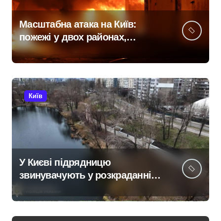
Масштабна атака на Київ:
пожежі у двох районах,
постраждалі на місці події
Київ
У Києві підрядницю
звинувачують у розкраданні
понад пів мільйона гривень
під час ремонту зони
«Вербне»