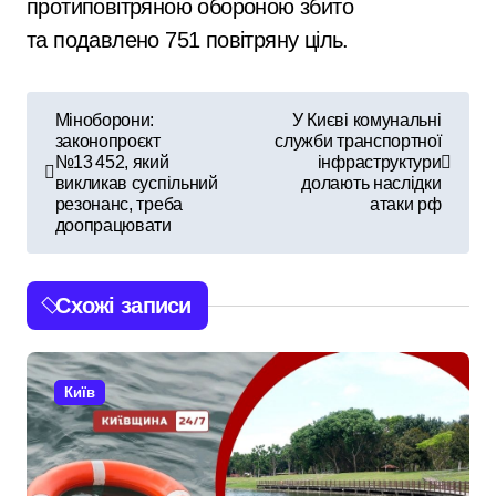
протиповітряною обороною збито
та подавлено 751 повітряну ціль.
Н
Міноборони:
У Києві комунальні
законопроєкт
служби транспортної
а
№13 452, який
інфраструктури
викликав суспільний
долають наслідки
в
резонанс, треба
атаки рф
доопрацювати
і
г
Схожі записи
а
ц
Київ
і
я