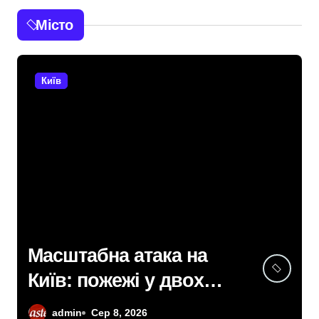
Місто
Київ
У Києві підрядницю
звинувачують у
розкраданні понад пів
admin
Сер 8, 2026