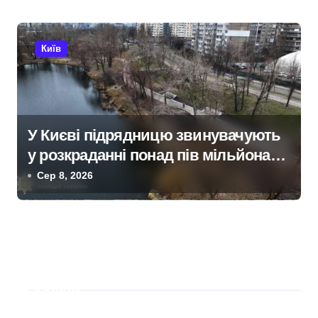
Київ
У Києві підрядницю звинувачують
у розкраданні понад пів мільйона
гривень під час ремонту зони
Сер 8, 2026
«Вербне»
Пошук