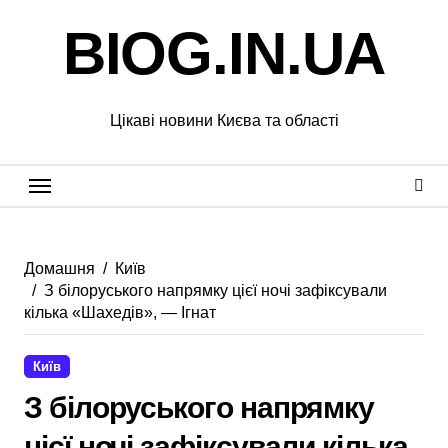
Перейти
BIOG.IN.UA
до
вмісту
Цікаві новини Києва та області
Домашня
Київ
З білоруського напрямку цієї ночі зафіксували
кілька «Шахедів», — Ігнат
Київ
З білоруського напрямку
цієї ночі зафіксували кілька