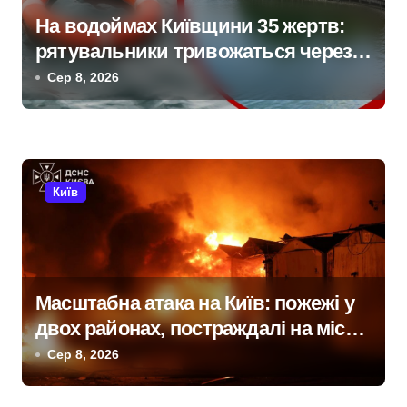
з
На водоймах Київщини 35 жертв:
рятувальники тривожаться через
а
зростання трагедій
Сер 8, 2026
п
и
с
Київ
і
в
Масштабна атака на Київ: пожежі у
двох районах, постраждалі на місці
події
Сер 8, 2026