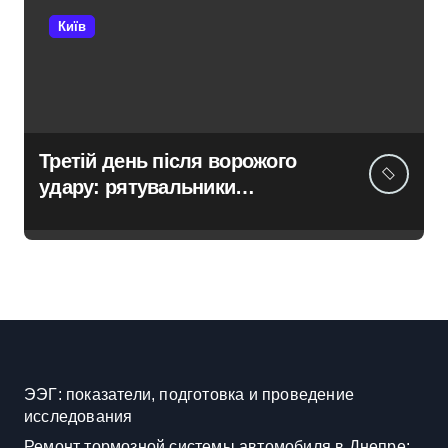
Київ
Третій день після ворожого
удару: рятувальники
працюють над наслідками
масованої атаки в Київському
регіоні
ЭЭГ: показатели, подготовка и проведение
исследования
Ремонт тормозной системы автомобиля в Днепре: