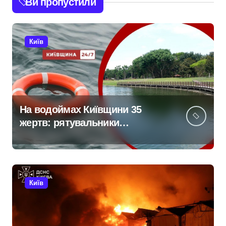
Ви пропустили
Київ
На водоймах Київщини 35
жертв: рятувальники
тривожаться через зростання
трагедій
Київ