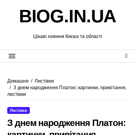
Перейти
BIOG.IN.UA
до
вмісту
Цікаві новини Києва та області
Домашня
Листівки
З днем народження Платон: картинки, привітання,
листівки
Листівки
З днем народження Платон:
картинки, привітання,