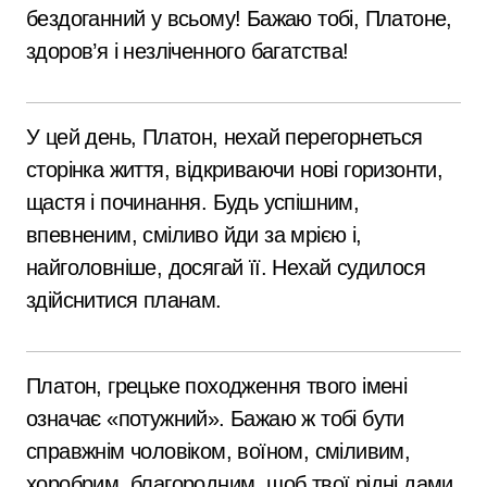
бездоганний у всьому! Бажаю тобі, Платоне,
здоров’я і незліченного багатства!
У цей день, Платон, нехай перегорнеться
сторінка життя, відкриваючи нові горизонти,
щастя і починання. Будь успішним,
впевненим, сміливо йди за мрією і,
найголовніше, досягай її. Нехай судилося
здійснитися планам.
Платон, грецьке походження твого імені
означає «потужний». Бажаю ж тобі бути
справжнім чоловіком, воїном, сміливим,
хоробрим, благородним, щоб твої рідні дами