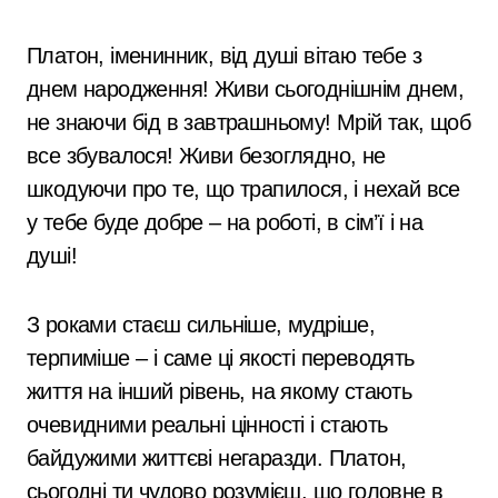
Платон, іменинник, від душі вітаю тебе з
днем народження! Живи сьогоднішнім днем,
не знаючи бід в завтрашньому! Мрій так, щоб
все збувалося! Живи безоглядно, не
шкодуючи про те, що трапилося, і нехай все
у тебе буде добре – на роботі, в сім’ї і на
душі!
З роками стаєш сильніше, мудріше,
терпиміше – і саме ці якості переводять
життя на інший рівень, на якому стають
очевидними реальні цінності і стають
байдужими життєві негаразди. Платон,
сьогодні ти чудово розумієш, що головне в