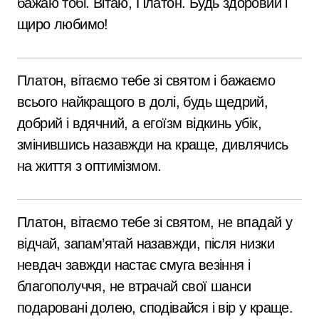
бажаю тобі. Вітаю, Платон. Будь здоровий і
щиро любимо!
Платон, вітаємо тебе зі святом і бажаємо
всього найкращого в долі, будь щедрий,
добрий і вдячний, а егоїзм відкинь убік,
змінившись назавжди на краще, дивлячись
на життя з оптимізмом.
Платон, вітаємо тебе зі святом, не впадай у
відчай, запам’ятай назавжди, після низки
невдач завжди настає смуга везіння і
благополуччя, не втрачай свої шанси
подаровані долею, сподівайся і вір у краще.