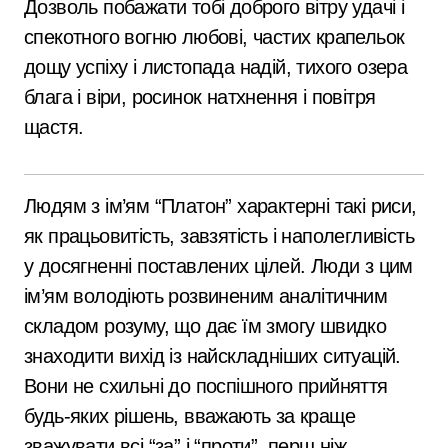
Дозволь побажати тобі доброго вітру удачі і
спекотного вогню любові, частих крапельок
дощу успіху і листопада надій, тихого озера
блага і віри, росинок натхнення і повітря
щастя.
Людям з ім’ям “Платон” характерні такі риси,
як працьовитість, завзятість і наполегливість
у досягненні поставлених цілей. Люди з цим
ім’ям володіють розвиненим аналітичним
складом розуму, що дає їм змогу швидко
знаходити вихід із найскладніших ситуацій.
Вони не схильні до поспішного прийняття
будь-яких рішень, вважають за краще
зважувати всі “за” і “проти”, перш ніж