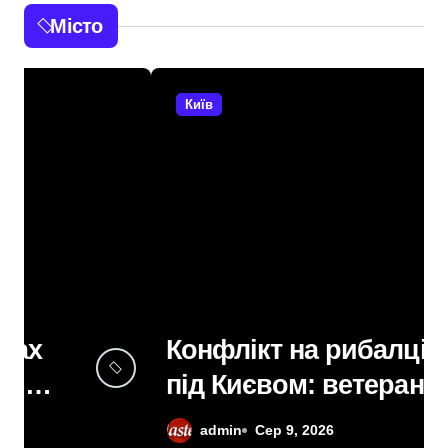
Місто
Київ
Конфлікт на рибалці
під Києвом: ветерана
не впустили до
admin
Сер 9, 2026