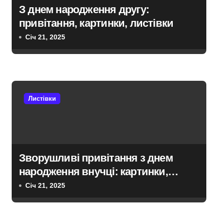
З днем народження другу:
я
привітання, картинки, листівки
з
Січ 21, 2025
а
п
и
Листівки
с
і
в
Зворушливі привітання з днем
народження внучці: картинки,
листівки
Січ 21, 2025