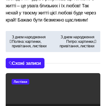
житті – це увага близьких і їх любов! Так
нехай у твоєму житті цієї любові буде через
край! Бажаю бути безмежно щасливим!
Н
З днем народження
З днем народження
Поліна: картинки,
Петро: картинки,
а
привітання, листівки
привітання, листівки
в
і
Схожі записи
г
а
Листівки
ц
і