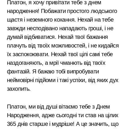
Платон, я хочу привітати тебе з днем
народження! Побажати простого людського
щастя і неземного кохання. Нехай на тебе
завжди несподівано нападають гроші, і не
думай відбиватися. Нехай твої бажання
плачуть від твоїх можливостей, і не кидайся
їх заспокоювати. Нехай твої цілі самі тебе
наздоганяють, а мрії чманють від твоїх
фантазій. Я бажаю тобі випробувати
неймовірні підйоми і такі успіхи, від яких дух
захопить.
Платон, ми від душі вітаємо тебе з Днем
Народження, адже сьогодні ти став на цілих
365 днів старше і мудріше! А це значить, що