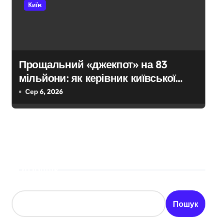
Київ
Прощальний «джекпот» на 83
мільйони: як керівник київської
швидкої віддав бюджетні кошти
Сер 6, 2026
шахраям
Пошук
Пошук