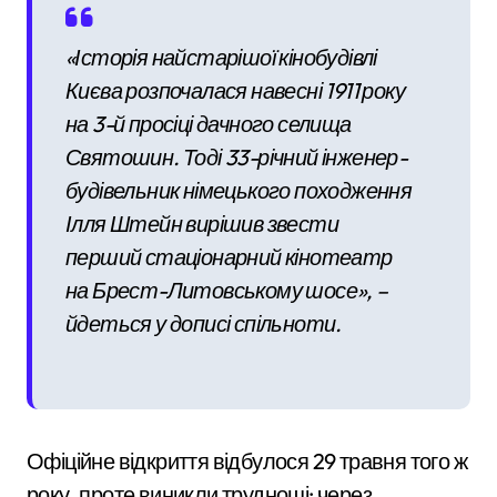
«Історія найстарішої кінобудівлі
Києва розпочалася навесні 1911 року
на 3-й просіці дачного селища
Святошин. Тоді 33-річний інженер-
будівельник німецького походження
Ілля Штейн вирішив звести
перший стаціонарний кінотеатр
на Брест-Литовському шосе», –
йдеться у дописі спільноти.
Офіційне відкриття відбулося 29 травня того ж
року, проте виникли труднощі: через