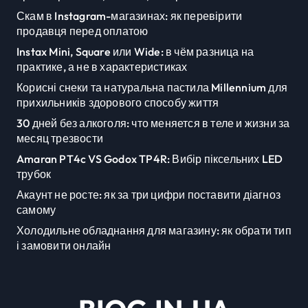
Скам в Instagram-магазинах: як перевірити
продавця перед оплатою
Instax Mini, Square или Wide: в чём разница на
практике, а не в характеристиках
Корисні снеки та натуральна пастила Millennium для
прихильників здорового способу життя
30 дней без алкоголя: что меняется в теле и жизни за
месяц трезвости
Amaran PT4c VS Godox TP4R: Вибір піксельних LED
трубок
Акаунт не росте: як за три цифри поставити діагноз
самому
Холодильне обладнання для магазину: як обрати тип
і замовити онлайн