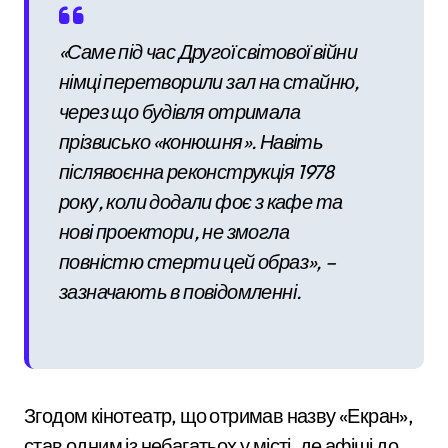
«Саме під час Другої світової війни
німці перетворили зал на стайню,
через що будівля отримала
прізвисько «конюшня». Навіть
післявоєнна реконструкція 1978
року, коли додали фоє з кафе та
нові проектори, не змогла
повністю стерти цей образ», –
зазначають в повідомленні.
Згодом кінотеатр, що отримав назву «Екран»,
став одним із небагатьох у місті, де афіші до