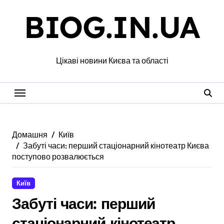
Перейти
BIOG.IN.UA
до
вмісту
Цікаві новини Києва та області
Домашня
Київ
Забуті часи: перший стаціонарний кінотеатр Києва
поступово розвалюється
Київ
Забуті часи: перший
стаціонарний кінотеатр