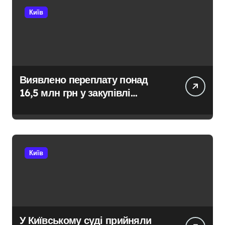
Київ
Виявлено переплату понад
16,5 млн грн у закупівлі
серверів: поліція Києва
висунула підозру посадовцю
Державної служби зайнятості
Київ
У Київському суді прийняли