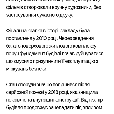
фільмів створювали вручну художники, без
застосування сучасного друку.
Фінальна крапка в історії закладу була
поставлена у 2010 році. Через зведення
багатоповерхового житлового комплексу
поруч фундамент будівлі почав руйнуватися,
що змусило призупинити її експлуатацію з
міркувань безпеки.
Стан споруди значно погіршився після
серйозної пожежі у 2018 році, яка знищила
покрівлю та внутрішні конструкції. Від тих пір
будівля продовжує занепадати під впливом