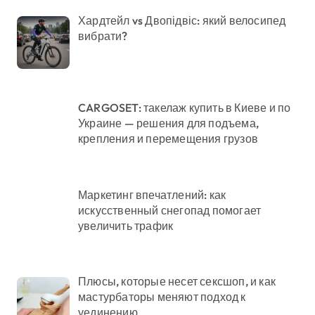
Хардтейл vs Двопідвіс: який велосипед
вибрати?
CARGOSET: такелаж купить в Киеве и по
Украине — решения для подъема,
крепления и перемещения грузов
Маркетинг впечатлений: как
искусственный снегопад помогает
увеличить трафик
Плюсы, которые несет сексшоп, и как
мастурбаторы меняют подход к
уединению