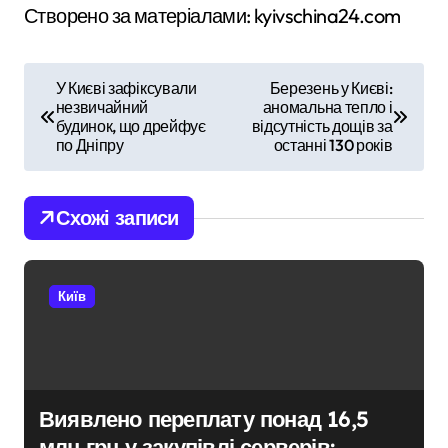
Створено за матеріалами: kyivschina24.com
Н
У Києві зафіксували
Березень у Києві:
незвичайний
аномальна тепло і
а
будинок, що дрейфує
відсутність дощів за
по Дніпру
останні 130 років
в
і
Схожі записи
г
а
Київ
ц
і
я
Виявлено переплату понад 16,5
млн грн у закупівлі серверів: