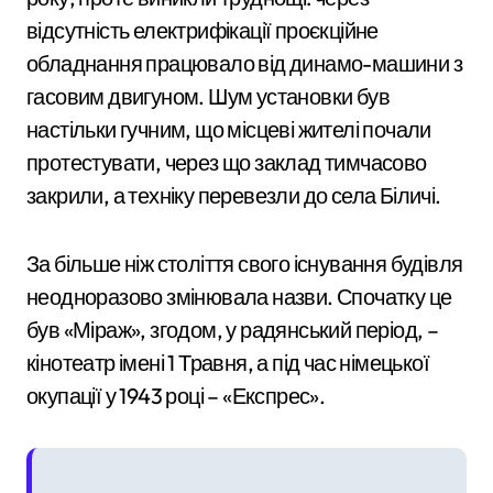
відсутність електрифікації проєкційне
обладнання працювало від динамо-машини з
гасовим двигуном. Шум установки був
настільки гучним, що місцеві жителі почали
протестувати, через що заклад тимчасово
закрили, а техніку перевезли до села Біличі.
За більше ніж століття свого існування будівля
неодноразово змінювала назви. Спочатку це
був «Міраж», згодом, у радянський період, –
кінотеатр імені 1 Травня, а під час німецької
окупації у 1943 році – «Експрес».