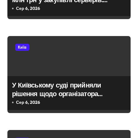
з
поліція Києва висунула підозру
Сер 6, 2026
а
посадовцю Державної служби
п
зайнятості
и
Київ
с
і
в
У Київському суді прийняли
рішення щодо організатора
ботоферми для російського
Сер 6, 2026
сервісу