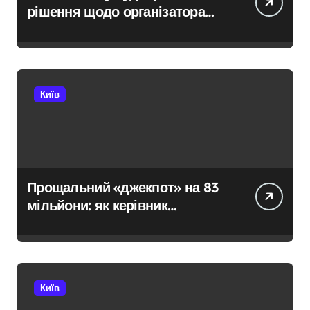
рішення щодо організатора
ботоферми для російського
сервісу
Київ
Прощальний «джекпот» на 83
мільйони: як керівник
київської швидкої віддав
бюджетні кошти шахраям
Київ