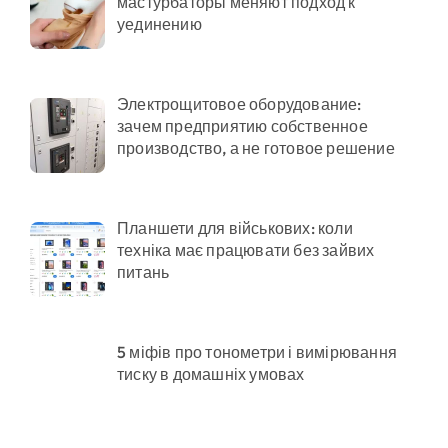
мастурбаторы меняют подход к
уединению
Электрощитовое оборудование:
зачем предприятию собственное
производство, а не готовое решение
Планшети для військових: коли
техніка має працювати без зайвих
питань
5 міфів про тонометри і вимірювання
тиску в домашніх умовах