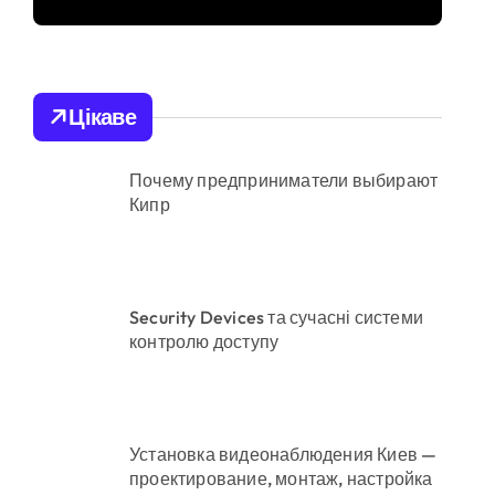
ботоферми для
а як її отримати
російського сервісу
Цікаве
Почему предприниматели выбирают
Кипр
уму 3,8 млн грн
ні
Security Devices та сучасні системи
контролю доступу
Установка видеонаблюдения Киев —
проектирование, монтаж, настройка
вання для продажу