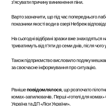
з’ясувати причину виникнення піни.
Кібербезпека для підприємців: поради
Рятувальники Київщини борються з н
Варто зазначити, що під час попереднього лаб
У Києві до 2029 року з’являться три н
показники якості води в озері Небреж відповід
Київ
Схема нелегального вивезення військо
На сьогодні відібрані зразки вже знаходяться
В Київському Святошинському районі 
триватимуть від п’яти до семи днів, після чог
Київ: жінка підпалила двері сусідки 
Також підприємство висловило подяку мешканця
«Київ під загрозою: шахраї, що видаю
за своєчасне інформування про ситуацію.
На Київщині 12-річний підліток на ел
У Києві посадовицю ШЕУ Дарницького
«Зловмисна схема в
У Києві під час російської атаки заг
Раніше
повідомлялося
, що розпочато пілот
Києві: корупція у
комах-запилювачів. Перші «готелі для комах» 
Стрілянина в київському дворі: чолов
службі в тилу на
admin
Сер 6, 2026
Україна та ДП «Ліси України».