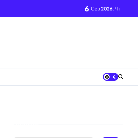
6
Сер 2026, Чт
раям
ількість бетонних укриттів
онтракти на понад 1,5 ГВт потужностей
ас атак
 гнилі фрукти
в у розпліднику
Пошук