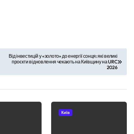
закупівлі серверів:
ть витрати на контрактне навчання: кому доступна допомога т
поліція Києва
мільярда гривень перетворилися на цифри на папері
висунула підозру
ель матері та її 18-річної доньки, які не встигли сховатися
посадовцю
иявили схему фіктивних шлюбів для еміграції
Державної служби
грн з незаконної вирубки лісу
зайнятості
Від інвестицій у «золото» до енергії сонця: які великі
рнутися до Хрещатого парку в Києві завдяки новій петиції
проєкти відновлення чекають на Київщину на URC
2026
СІЗО підозрюють у вимаганні грошей та прихованні майна на с
ст віком 26 років загинув, а його пасажирка в критичному ста
після смертельної сутички в хостелі
ід Австрії життєво важливе енергетичне устаткування
Київ
альники приборкали 31 екосистемну пожежу
двоє студентів через 3 кг психотропних речовин та їхнє фасу