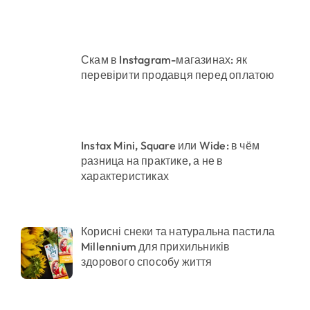
астину
Скам в Instagram-магазинах: як
перевірити продавця перед оплатою
адовцю Державної служби зайнятості
Instax Mini, Square или Wide: в чём
разница на практике, а не в
характеристиках
Корисні снеки та натуральна пастила
Millennium для прихильників
здорового способу життя