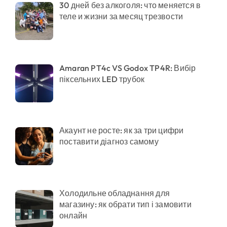
30 дней без алкоголя: что меняется в
теле и жизни за месяц трезвости
Amaran PT4c VS Godox TP4R: Вибір
піксельних LED трубок
Акаунт не росте: як за три цифри
поставити діагноз самому
Холодильне обладнання для
магазину: як обрати тип і замовити
онлайн