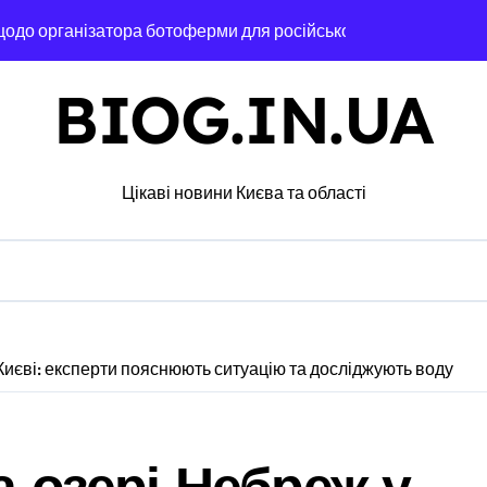
щодо організатора ботоферми для російського сервісу
: як керівник київської швидкої віддав бюджетні кошти шах
BIOG.IN.UA
 пам’ять жертв російської агресії
службі в тилу на суму 26 тисяч доларів»
Цікаві новини Києва та області
 трагедії на станції «Квітнева» у Києві пропонують збільшити к
 в Києві: місто разом з Агентством відновлення укладають к
ині: пояснення Укрзалізниці щодо заборони руху поїздів під ч
філії табору «Артек» в Пущі-Водиці виявили бруд, плісняву та
 Києві: експерти пояснюють ситуацію та досліджують воду
який наводив ракети та дрони на Київ
ез жахливі умови утримання близько 30 втомлених добермані
а озері Небреж у
 Кипр