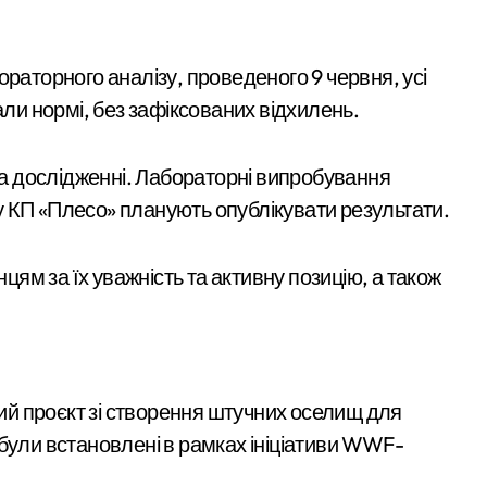
 поліції Київщини для захисту бізнесу та фінансів
аслідками ворожих атак у Бучанському районі в екстремальн
ораторного аналізу, проведеного 9 червня, усі
ові станції метро: всі подробиці програми розвитку
али нормі, без зафіксованих відхилень.
Київ
возобов’язаних з Києва: від 9 до 14 тис. доларів на кону
 на дослідженні. Лабораторні випробування
розгорілася велика пожежа: густий дим охопив численні рай
о у КП «Плесо» планують опублікувати результати.
через ревнощі до знайомого
м за їх уважність та активну позицію, а також
ть себе за співробітників СБУ, обдурили двох пенсіонерів на 
ектротранспорті потрапив в страшну аварію
 району підозрюють у зловживанні资金, завдані збитки грома
Виявлено
инула парамедикиня «Госпітальєрів» Єва Ройтер, яка до остан
ний проєкт зі створення штучних оселищ для
переплату понад
були встановлені в рамках ініціативи WWF-
ік здійснив постріли біля багатоповерхівок
16,5 млн грн у
admin
Сер 6, 2026