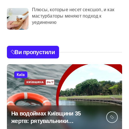
Плюсы, которые несет сексшоп, и как
мастурбаторы меняют подход к
уединению
Ви пропустили
Київ
На водоймах Київщини 35
жертв: рятувальники
тривожаться через зростання