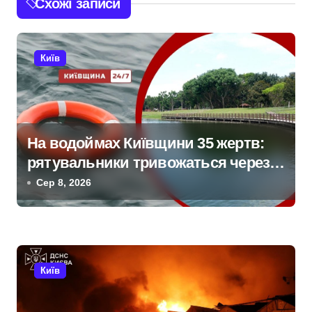
Схожі записи
а
ц
Київ
і
я
з
На водоймах Київщини 35 жертв:
рятувальники тривожаться через
а
зростання трагедій
Сер 8, 2026
п
и
с
Київ
і
в