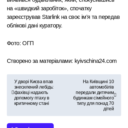
на «швидкий заробіток», спочатку
зареєстрував Starlink на своє ім’я та передав
облікові дані куратору.
Фото: ОГП
Створено за матеріалами: kyivschina24.com
Н
У дворі Києва впав
На Київщині 10
знесилений лебідь:
автомобілів
а
фахівці надають
передали дитячим
допомогу птаху в
будинкам сімейного
в
критичному стані
типу для понад 70
дітей
і
г