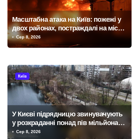
Масштабна атака на Київ: пожежі у
двох районах, постраждалі на місці
події
Сер 8, 2026
Київ
У Києві підрядницю звинувачують
у розкраданні понад пів мільйона
гривень під час ремонту зони
Сер 8, 2026