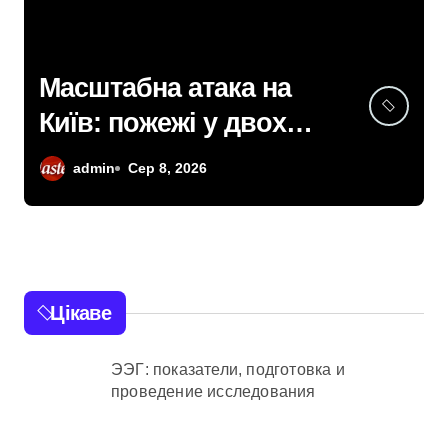
У Києві підрядницю
звинувачують у
розкраданні понад пів
admin
Сер 8, 2026
мільйона гривень під
час ремонту зони
«Вербне»
Цікаве
ЭЭГ: показатели, подготовка и
проведение исследования