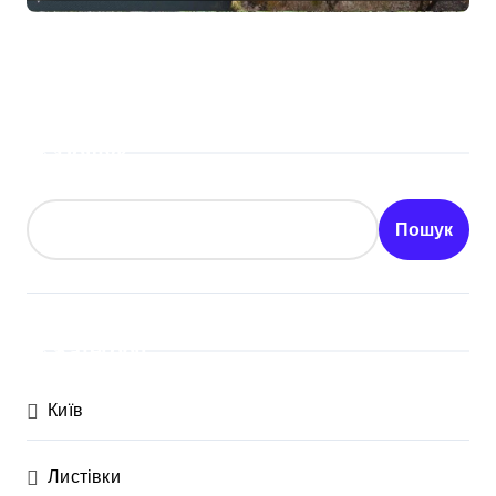
«Вербне»
Пошук
Пошук
Категорії
Київ
Листівки