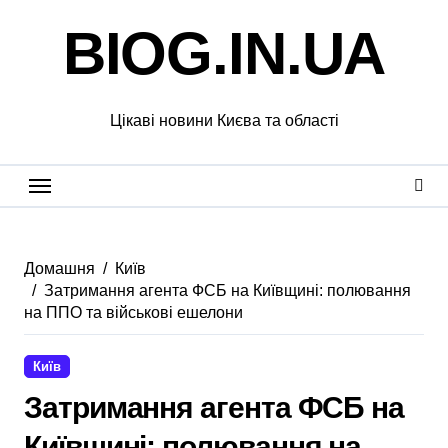
Перейти
BIOG.IN.UA
до
вмісту
Цікаві новини Києва та області
Домашня
Київ
Затримання агента ФСБ на Київщині: полювання
на ППО та військові ешелони
Київ
Затримання агента ФСБ на
Київщині: полювання на