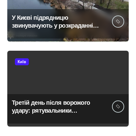
У Києві підрядницю
звинувачують у розкраданні
понад пів мільйона гривень
під час ремонту зони
«Вербне»
Київ
Третій день після ворожого
удару: рятувальники
працюють над наслідками
масованої атаки в Київському
регіоні