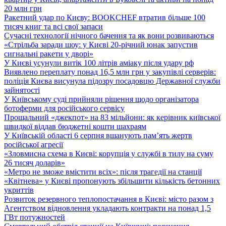
20 млн грн
Ракетний удар по Києву: BOOKCHEF втратив більше 100
тисяч книг та всі свої запаси
Сучасні технології нічного бачення та як вони розвиваються
«Стрільба заради шоу: у Києві 20-річний юнак запустив
сигнальні ракети у дворі»
У Києві усунули витік 100 літрів аміаку після удару рф
Виявлено переплату понад 16,5 млн грн у закупівлі серверів:
поліція Києва висунула підозру посадовцю Державної служби
зайнятості
У Київському суді прийняли рішення щодо організатора
ботоферми для російського сервісу
Прощальний «джекпот» на 83 мільйони: як керівник київської
швидкої віддав бюджетні кошти шахраям
У Київській області 6 серпня вшанують пам’ять жертв
російської агресії
«Зловмисна схема в Києві: корупція у службі в тилу на суму
26 тисяч доларів»
«Метро не зможе вмістити всіх»: після трагедії на станції
«Квітнева» у Києві пропонують збільшити кількість бетонних
укриттів
Розвиток резервного теплопостачання в Києві: місто разом з
Агентством відновлення укладають контракти на понад 1,5
ГВт потужностей