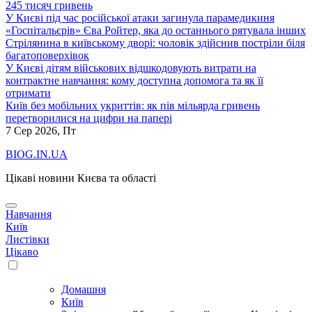
245 тисяч гривень
У Києві під час російської атаки загинула парамедикиня
«Госпітальєрів» Єва Ройтер, яка до останнього рятувала інших
Стрілянина в київському дворі: чоловік здійснив постріли біля
багатоповерхівок
У Києві дітям військових відшкодовують витрати на
контрактне навчання: кому доступна допомога та як її
отримати
Київ без мобільних укриттів: як пів мільярда гривень
перетворилися на цифри на папері
7
Сер 2026, Пт
BIOG.IN.UA
Цікаві новини Києва та області
Навчання
Київ
Листівки
Цікаво
Домашня
Київ