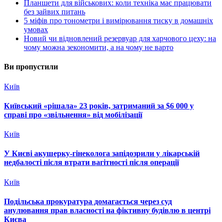
Планшети для військових: коли техніка має працювати
без зайвих питань
5 міфів про тонометри і вимірювання тиску в домашніх
умовах
Новий чи відновлений резервуар для харчового цеху: на
чому можна зекономити, а на чому не варто
Ви пропустили
Київ
Київський «рішала» 23 років, затриманий за $6 000 у
справі про «звільнення» від мобілізації
Київ
У Києві акушерку-гінеколога запідозрили у лікарській
недбалості після втрати вагітності після операції
Київ
Подільська прокуратура домагається через суд
анулювання прав власності на фіктивну будівлю в центрі
Києва