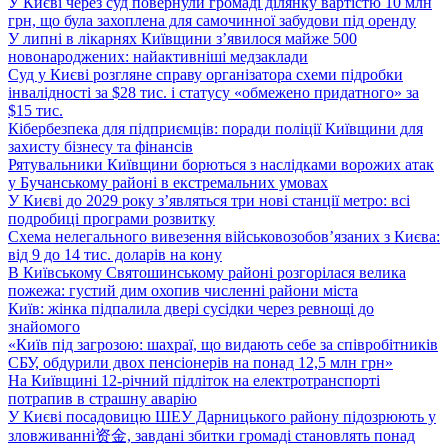
У Києві через суд повернули громаді ділянку вартістю 10 млн
грн, що була захоплена для самочинної забудови під оренду
У липні в лікарнях Київщини з’явилося майже 500
новонароджених: найактивніші медзаклади
Суд у Києві розгляне справу організатора схеми підробки
інвалідності за $28 тис. і статусу «обмежено придатного» за
$15 тис.
Кібербезпека для підприємців: поради поліції Київщини для
захисту бізнесу та фінансів
Рятувальники Київщини борються з наслідками ворожих атак
у Бучанському районі в екстремальних умовах
У Києві до 2029 року з’являться три нові станції метро: всі
подробиці програми розвитку
Схема нелегального вивезення військовозобов’язаних з Києва:
від 9 до 14 тис. доларів на кону
В Київському Святошинському районі розгорілася велика
пожежа: густий дим охопив численні райони міста
Київ: жінка підпалила двері сусідки через ревнощі до
знайомого
«Київ під загрозою: шахраї, що видають себе за співробітників
СБУ, обдурили двох пенсіонерів на понад 12,5 млн грн»
На Київщині 12-річний підліток на електротранспорті
потрапив в страшну аварію
У Києві посадовицю ШЕУ Дарницького району підозрюють у
зловживанні资金, завдані збитки громаді становлять понад