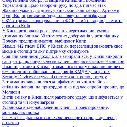
Смертельний обстріл станції на Київщині: пояснення
Укрзалізниці щодо заборони руху поїздів під час атак
Жахливі умови для дітей: у київській філії табору «Артек» в
Пущі-Водиці виявили бруд, плісняву та гнилі фрукти
СБУ затримала коригувальника ФСБ, який наводив ракети та
дрони на Київ
У Києві розпочали розслідування через жахливі умови
утримання близько 30 втомлених доберманів у розпліднику
Почему предприниматели выбирают Кипр
Більше 442 тисяч ВПО у Києві: як переселенці знаходять своє
місце в столиці та яку підтримку отримують
Обіцяли величезні доходи, але забирали все: у Києві викрили
call-центр, що ошукав чеських пенсіонерів на майже 9 млн грн
План підготовки Києва до зимового сезону виконано лише на
6%: причини побоювань посадовців КМДА у витратах
Security Devices та сучасні системи контролю доступу
Затримання завершилося конфліктом: киянин та його
спільник напали на прикордонника під час спроби прориву до
Молдови
Витік аміаку в Києві після ракетного удару: що відбувається у
столиці та чи існує загроза
Установка видеонаблюдения Киев — проектирование,
монтаж, настройка
Скам в Instagram-магазинах: як перевірити продавця перед
оплатою