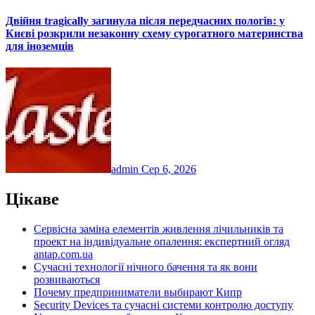
Двійня tragically загинула після передчасних пологів: у
Києві розкрили незаконну схему сурогатного материнства
для іноземців
admin
Сер 6, 2026
Цікаве
Сервісна заміна елементів живлення лічильників та
проект на індивідуальне опалення: експертний огляд
antap.com.ua
Сучасні технології нічного бачення та як вони
розвиваються
Почему предприниматели выбирают Кипр
Security Devices та сучасні системи контролю доступу