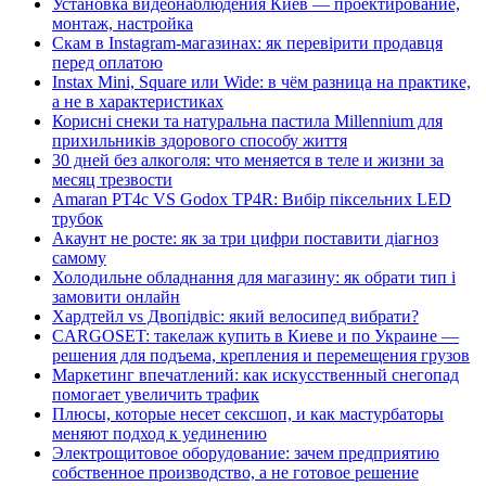
Установка видеонаблюдения Киев — проектирование,
монтаж, настройка
Скам в Instagram-магазинах: як перевірити продавця
перед оплатою
Instax Mini, Square или Wide: в чём разница на практике,
а не в характеристиках
Корисні снеки та натуральна пастила Millennium для
прихильників здорового способу життя
30 дней без алкоголя: что меняется в теле и жизни за
месяц трезвости
Amaran PT4c VS Godox TP4R: Вибір піксельних LED
трубок
Акаунт не росте: як за три цифри поставити діагноз
самому
Холодильне обладнання для магазину: як обрати тип і
замовити онлайн
Хардтейл vs Двопідвіс: який велосипед вибрати?
CARGOSET: такелаж купить в Киеве и по Украине —
решения для подъема, крепления и перемещения грузов
Маркетинг впечатлений: как искусственный снегопад
помогает увеличить трафик
Плюсы, которые несет сексшоп, и как мастурбаторы
меняют подход к уединению
Электрощитовое оборудование: зачем предприятию
собственное производство, а не готовое решение