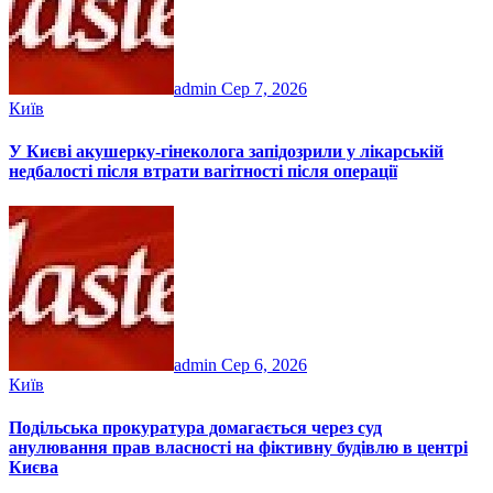
admin
Сер 7, 2026
Київ
У Києві акушерку-гінеколога запідозрили у лікарській
недбалості після втрати вагітності після операції
admin
Сер 6, 2026
Київ
Подільська прокуратура домагається через суд
анулювання прав власності на фіктивну будівлю в центрі
Києва