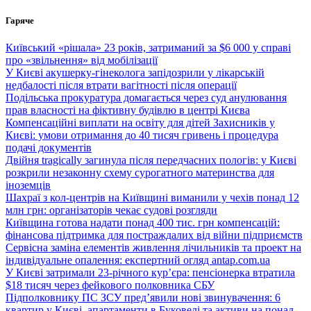
Перейти
Гаряче
до
вмісту
Київський «рішала» 23 років, затриманий за $6 000 у справі
про «звільнення» від мобілізації
У Києві акушерку-гінеколога запідозрили у лікарській
недбалості після втрати вагітності після операції
Подільська прокуратура домагається через суд анулювання
прав власності на фіктивну будівлю в центрі Києва
Компенсаційні виплати на освіту для дітей Захисників у
Києві: умови отримання до 40 тисяч гривень і процедура
подачі документів
Двійня tragically загинула після передчасних пологів: у Києві
розкрили незаконну схему сурогатного материнства для
іноземців
Шахраї з кол-центрів на Київщині виманили у чехів понад 12
млн грн: організаторів чекає судові розгляди
Київщина готова надати понад 400 тис. грн компенсацій:
фінансова підтримка для постраждалих від війни підприємств
Сервісна заміна елементів живлення лічильників та проект на
індивідуальне опалення: експертний огляд antap.com.ua
У Києві затримали 23-річного кур’єра: пенсіонерка втратила
$18 тисяч через фейкового полковника СБУ
Підполковнику ПС ЗСУ пред’явили нові звинувачення: 6
квартир у Києві, апартаменти в Буковелі та активи на понад