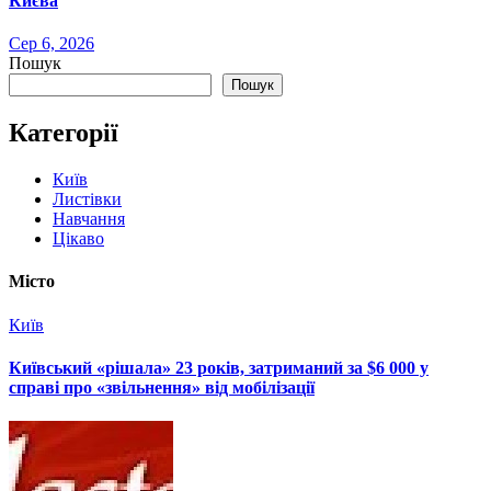
Києва
Сер 6, 2026
Пошук
Пошук
Категорії
Київ
Листівки
Навчання
Цікаво
Місто
Київ
Київський «рішала» 23 років, затриманий за $6 000 у
справі про «звільнення» від мобілізації