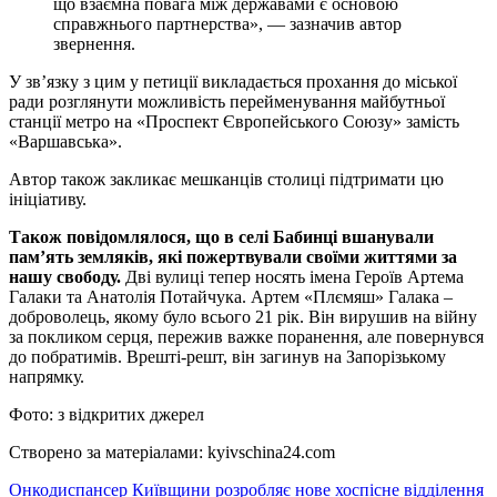
що взаємна повага між державами є основою
справжнього партнерства», — зазначив автор
звернення.
У зв’язку з цим у петиції викладається прохання до міської
ради розглянути можливість перейменування майбутньої
станції метро на «Проспект Європейського Союзу» замість
«Варшавська».
Автор також закликає мешканців столиці підтримати цю
ініціативу.
Також повідомлялося, що в селі Бабинці
вшанували
пам’ять земляків, які пожертвували своїми життями за
нашу свободу.
Дві вулиці тепер носять імена Героїв Артема
Галаки та Анатолія Потайчука. Артем «Плємяш» Галака –
доброволець, якому було всього 21 рік. Він вирушив на війну
за покликом серця, пережив важке поранення, але повернувся
до побратимів. Врешті-решт, він загинув на Запорізькому
напрямку.
Фото: з відкритих джерел
Створено за матеріалами: kyivschina24.com
Навігація
Онкодиспансер Київщини розробляє нове хоспісне відділення