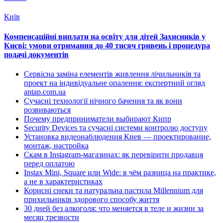
Київ
Компенсаційні виплати на освіту для дітей Захисників у
Києві: умови отримання до 40 тисяч гривень і процедура
подачі документів
Сервісна заміна елементів живлення лічильників та
проект на індивідуальне опалення: експертний огляд
antap.com.ua
Сучасні технології нічного бачення та як вони
розвиваються
Почему предприниматели выбирают Кипр
Security Devices та сучасні системи контролю доступу
Установка видеонаблюдения Киев — проектирование,
монтаж, настройка
Скам в Instagram-магазинах: як перевірити продавця
перед оплатою
Instax Mini, Square или Wide: в чём разница на практике,
а не в характеристиках
Корисні снеки та натуральна пастила Millennium для
прихильників здорового способу життя
30 дней без алкоголя: что меняется в теле и жизни за
месяц трезвости