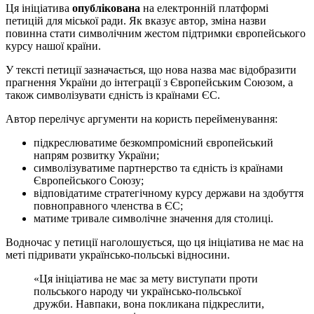
Ця ініціатива
опублікована
на електронній платформі
петицій для міської ради. Як вказує автор, зміна назви
повинна стати символічним жестом підтримки європейського
курсу нашої країни.
У тексті петиції зазначається, що нова назва має відобразити
прагнення України до інтеграції з Європейським Союзом, а
також символізувати єдність із країнами ЄС.
Автор перелічує аргументи на користь перейменування:
підкреслюватиме безкомпромісний європейський
напрям розвитку України;
символізуватиме партнерство та єдність із країнами
Європейського Союзу;
відповідатиме стратегічному курсу держави на здобуття
повноправного членства в ЄС;
матиме тривале символічне значення для столиці.
Водночас у петиції наголошується, що ця ініціатива не має на
меті підривати українсько-польські відносини.
«Ця ініціатива не має за мету виступати проти
польського народу чи українсько-польської
дружби. Навпаки, вона покликана підкреслити,