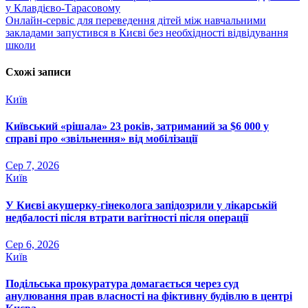
у Клавдієво-Тарасовому
записів
Онлайн-сервіс для переведення дітей між навчальними
закладами запустився в Києві без необхідності відвідування
школи
Схожі записи
Київ
Київський «рішала» 23 років, затриманий за $6 000 у
справі про «звільнення» від мобілізації
Сер 7, 2026
Київ
У Києві акушерку-гінеколога запідозрили у лікарській
недбалості після втрати вагітності після операції
Сер 6, 2026
Київ
Подільська прокуратура домагається через суд
анулювання прав власності на фіктивну будівлю в центрі