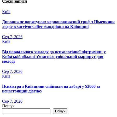
Схожі записи
Київ
Дивовижне порятунок: червонокнижний гриф з Німеччини
ледве в survivors after мандрівки на Київщині
Сер 7, 2026
Київ
Від навчального закладу до психологічної підтримки: у
Київській області з’явиться унікальний маршрут для
молоді
Сер 7, 2026
Київ
Психіатра з Київщини спіймали на хабарі у $2000 за
ненастоящий діагноз
Сер 7, 2026
Пошук
Пошук