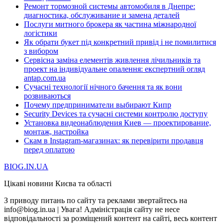
Ремонт тормозной системы автомобиля в Днепре:
диагностика, обслуживание и замена деталей
Послуги митного брокера як частина міжнародної
логістики
Як обрати букет під конкретний привід і не помилитися
з вибором
Сервісна заміна елементів живлення лічильників та
проект на індивідуальне опалення: експертний огляд
antap.com.ua
Сучасні технології нічного бачення та як вони
розвиваються
Почему предприниматели выбирают Кипр
Security Devices та сучасні системи контролю доступу
Установка видеонаблюдения Киев — проектирование,
монтаж, настройка
Скам в Instagram-магазинах: як перевірити продавця
перед оплатою
BIOG.IN.UA
Цікаві новини Києва та області
З приводу питань по сайту та реклами звертайтесь на
info@biog.in.ua | Увага! Адміністрація сайту не несе
відповідальності за розміщений контент на сайті, весь контент