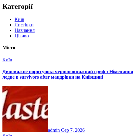
Категорії
Київ
Листівки
Навчання
Цікаво
Місто
Київ
Дивовижне порятунок: червонокнижний гриф з Німеччини
ледве в survivors after мандрівки на Київщині
admin
Сер 7, 2026
Київ