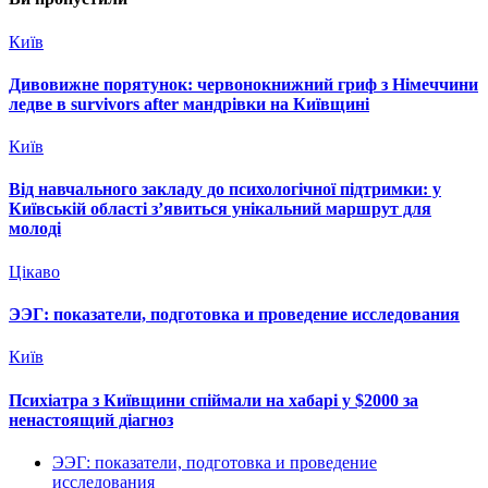
Київ
Дивовижне порятунок: червонокнижний гриф з Німеччини
ледве в survivors after мандрівки на Київщині
Київ
Від навчального закладу до психологічної підтримки: у
Київській області з’явиться унікальний маршрут для
молоді
Цікаво
ЭЭГ: показатели, подготовка и проведение исследования
Київ
Психіатра з Київщини спіймали на хабарі у $2000 за
ненастоящий діагноз
ЭЭГ: показатели, подготовка и проведение
исследования