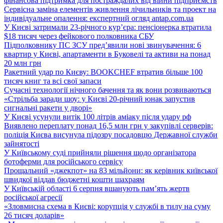
фінансова підтримка для постраждалих від війни підприємств
Сервісна заміна елементів живлення лічильників та проект на
індивідуальне опалення: експертний огляд antap.com.ua
У Києві затримали 23-річного кур’єра: пенсіонерка втратила
$18 тисяч через фейкового полковника СБУ
Підполковнику ПС ЗСУ пред’явили нові звинувачення: 6
квартир у Києві, апартаменти в Буковелі та активи на понад
20 млн грн
Ракетний удар по Києву: BOOKCHEF втратив більше 100
тисяч книг та всі свої запаси
Сучасні технології нічного бачення та як вони розвиваються
«Стрільба заради шоу: у Києві 20-річний юнак запустив
сигнальні ракети у дворі»
У Києві усунули витік 100 літрів аміаку після удару рф
Виявлено переплату понад 16,5 млн грн у закупівлі серверів:
поліція Києва висунула підозру посадовцю Державної служби
зайнятості
У Київському суді прийняли рішення щодо організатора
ботоферми для російського сервісу
Прощальний «джекпот» на 83 мільйони: як керівник київської
швидкої віддав бюджетні кошти шахраям
У Київській області 6 серпня вшанують пам’ять жертв
російської агресії
«Зловмисна схема в Києві: корупція у службі в тилу на суму
26 тисяч доларів»