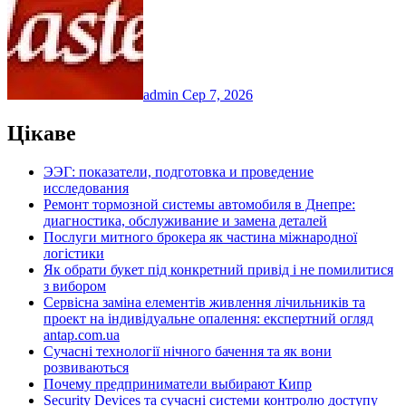
admin
Сер 7, 2026
Цікаве
ЭЭГ: показатели, подготовка и проведение
исследования
Ремонт тормозной системы автомобиля в Днепре:
диагностика, обслуживание и замена деталей
Послуги митного брокера як частина міжнародної
логістики
Як обрати букет під конкретний привід і не помилитися
з вибором
Сервісна заміна елементів живлення лічильників та
проект на індивідуальне опалення: експертний огляд
antap.com.ua
Сучасні технології нічного бачення та як вони
розвиваються
Почему предприниматели выбирают Кипр
Security Devices та сучасні системи контролю доступу