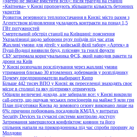
«Метро не зможе вмістити всіх»: після трагедії на станції
«Квітнева» у Києві пропонують збільшити кількість бетонних
укриттів
Розвиток резервного теплопостачання в Києві: місто разом з
Агентством відновлення укладають контракти на понад 1,5
ГВт потужностей
Смертельний обстріл станції на Київщині: пояснення
Укрзалізниці щодо заборони руху поїздів під час атак
Жахливі умови для дітей: у київській філії табору «Артек» в
Пущі-Водиці виявили бруд, плісняву та гнилі фрукти
СБУ затримала коригувальника ФСБ, який наводив ракети та
дрони на Київ
У Києві розпочали розслідування через жахливі умови
утримання близько 30 втомлених доберманів у розпліднику
Почему предприниматели выбирают Кипр
Більше 442 тисяч ВПО у Києві: як переселенці знаходять своє
місце в столиці та яку підтримку отримують
Обіцяли величезні доходи, але забирали все: у Києві викрили
call-центр, що ошукав чеських пенсіонерів на майже 9 млн грн
План підготовки Києва до зимового сезону виконано лише на
6%: причини побоювань посадовців КМДА у витратах
Security Devices та сучасні системи контролю доступу
Затримання завершилося конфліктом: киянин та його
спільник напали на прикордонника під час спроби прориву до
Молдови