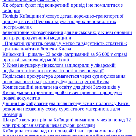
Як обрати букет під конкретний привід і не помилитися з
вибором
Поліція Київщини з’ясовує деталі дорожньо-транспортної
пригоди в селі Щербаки за участю двох неповнолітніх
постраждалих
Безкоштовне кріозбереження для військових: у Києві оновили
центр репродуктивної медицини
«Приватні укриття, безлад у метро та відсутність стратегії»:
критика політики безпеки Києва
Київський «рішала» 23 років, затриманий за $6 000 у справі
про «звільнення» від мобілізації
У Києві акушерку-гінеколога запідозрили у лікарській
недбалості після втрати вагітності після операції
Подільська прокуратура домагається через суд анулювання
прав власності на фіктивну будівлю в центрі Києва
Компенсаційні виплати на освіту для дітей Захисників у
Києві: умови отримання до 40 тисяч гривень і процедура
подачі документів
Двійня tragically загинула після передчасних пологів: у Києві
розкрили незаконну схему сурогатного материнства для
іноземців
Шахраї з кол-центрів на Київщині виманили у чехів понад 12
млн грн: організаторів чекає судові розгляди
Київщина готова надати понад 400 тис. грн компенсацій: