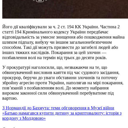
Його дії кваліфікували за ч. 2 ст. 194 КК України. Частина 2
статті 194 Кримінального кодексу України передбачає
відповідальність за умисне знищення або пошкодження майна
шляхом підпалу, вибуху чи іншим загальнонебезпечним
способом. Такі дії можуть призвести до загибелі людей або
інших тяжких наслідків. Покарання за цей злочин —
позбавлення волі на термін від трьох до десяти років.
У прокуратурі наголосили, що, незважаючи на те, що
обвинувачений висловив каяття під час судового засідання,
прокурор, беручи до уваги обставини злочинів та поточну
збройну агресію проти України, наполягав на мірі покарання,
пов’язаній з позбавленням волі. До моменту набрання
вироком законної сили обвинувачений перебуватиме під
вартою.
Навігація
З Нормандії до Бахмута: теми обговорення в Музеї війни
«Батько намагався купити дитину за криптовалюту: історія з
записів
кордону з Молдовою»