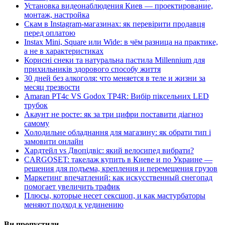
Установка видеонаблюдения Киев — проектирование,
монтаж, настройка
Скам в Instagram-магазинах: як перевірити продавця
перед оплатою
Instax Mini, Square или Wide: в чём разница на практике,
а не в характеристиках
Корисні снеки та натуральна пастила Millennium для
прихильників здорового способу життя
30 дней без алкоголя: что меняется в теле и жизни за
месяц трезвости
Amaran PT4c VS Godox TP4R: Вибір піксельних LED
трубок
Акаунт не росте: як за три цифри поставити діагноз
самому
Холодильне обладнання для магазину: як обрати тип і
замовити онлайн
Хардтейл vs Двопідвіс: який велосипед вибрати?
CARGOSET: такелаж купить в Киеве и по Украине —
решения для подъема, крепления и перемещения грузов
Маркетинг впечатлений: как искусственный снегопад
помогает увеличить трафик
Плюсы, которые несет сексшоп, и как мастурбаторы
меняют подход к уединению
Ви пропустили