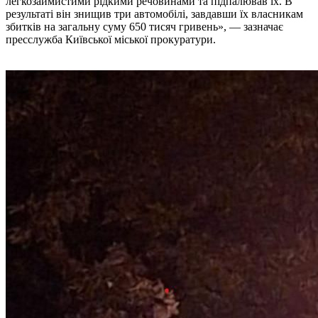
легкозаймистими рідкими речовинами та підпалював їх. В
результаті він знищив три автомобілі, завдавши їх власникам
збитків на загальну суму 650 тисяч гривень», — зазначає
пресслужба Київської міської прокуратури.