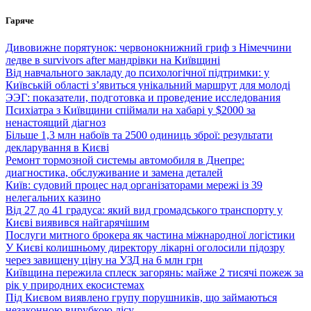
Перейти
Гаряче
до
вмісту
Дивовижне порятунок: червонокнижний гриф з Німеччини
ледве в survivors after мандрівки на Київщині
Від навчального закладу до психологічної підтримки: у
Київській області з’явиться унікальний маршрут для молоді
ЭЭГ: показатели, подготовка и проведение исследования
Психіатра з Київщини спіймали на хабарі у $2000 за
ненастоящий діагноз
Більше 1,3 млн набоїв та 2500 одиниць зброї: результати
декларування в Києві
Ремонт тормозной системы автомобиля в Днепре:
диагностика, обслуживание и замена деталей
Київ: судовий процес над організаторами мережі із 39
нелегальних казино
Від 27 до 41 градуса: який вид громадського транспорту у
Києві виявився найгарячішим
Послуги митного брокера як частина міжнародної логістики
У Києві колишньому директору лікарні оголосили підозру
через завищену ціну на УЗД на 6 млн грн
Київщина пережила сплеск загорянь: майже 2 тисячі пожеж за
рік у природних екосистемах
Під Києвом виявлено групу порушників, що займаються
незаконною вирубкою лісу