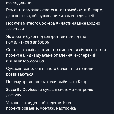
исследования
Ремонт тормозной системы автомобиля в Днепре:
диагностика, обслуживание и замена деталей
Послуги митного брокера як частина міжнародної
логістики
Як обрати букет під конкретний привід і не
помилитися з вибором
Сервісна заміна елементів живлення лічильників та
проект на індивідуальне опалення: експертний
огляд antap.com.ua
Сучасні технології нічного бачення та як вони
розвиваються
Почему предприниматели выбирают Кипр
Security Devices та сучасні системи контролю
доступу
Установка видеонаблюдения Киев —
проектирование, монтаж, настройка