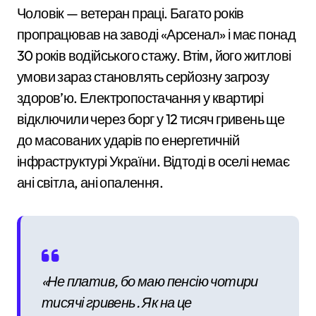
Чоловік — ветеран праці. Багато років
пропрацював на заводі «Арсенал» і має понад
30 років водійського стажу. Втім, його житлові
умови зараз становлять серйозну загрозу
здоров’ю. Електропостачання у квартирі
відключили через борг у 12 тисяч гривень ще
до масованих ударів по енергетичній
інфраструктурі України. Відтоді в оселі немає
ані світла, ані опалення.
«Не платив, бо маю пенсію чотири
тисячі гривень. Як на це