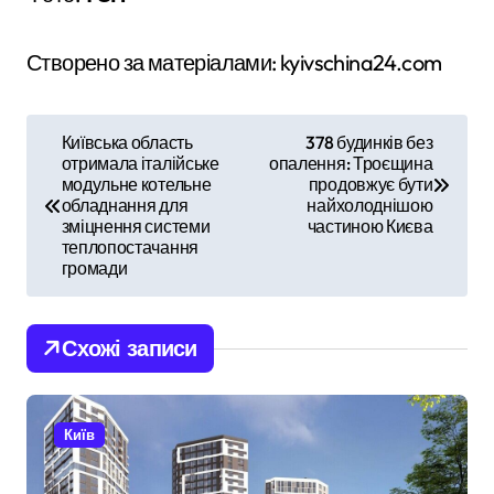
Створено за матеріалами: kyivschina24.com
Н
Київська область
378 будинків без
отримала італійське
опалення: Троєщина
а
модульне котельне
продовжує бути
обладнання для
найхолоднішою
в
зміцнення системи
частиною Києва
теплопостачання
і
громади
г
Схожі записи
а
ц
Київ
і