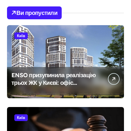
Ви пропустили
Київ
ENSO призупинила реалізацію
трьох ЖК у Києві: офіс
закритий, телефони мовчать,
керівник покинув місто
Київ