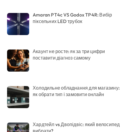
Amaran PT4c VS Godox TP4R: Вибір
піксельних LED трубок
Акаунт не росте: як за три цифри
поставити діагноз самому
Холодильне обладнання для магазину:
як обрати тип і замовити онлайн
Хардтейл vs Двопідвіс: який велосипед
вибрати?