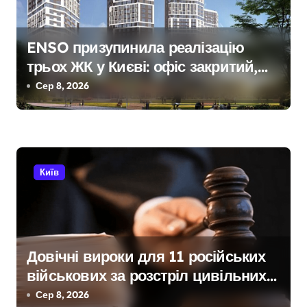
я
з
ENSO призупинила реалізацію
а
трьох ЖК у Києві: офіс закритий,
п
телефони мовчать, керівник
Сер 8, 2026
покинув місто
и
с
і
Київ
в
Довічні вироки для 11 російських
військових за розстріл цивільних
на Київщині
Сер 8, 2026