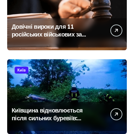
Довічні вироки для 11
російських військових за
розстріл цивільних на
Київщині
Київ
Київщина відновлюється
після сильних буревіїв:
пошкоджено 62 будинки,
понад 18 тисяч родин