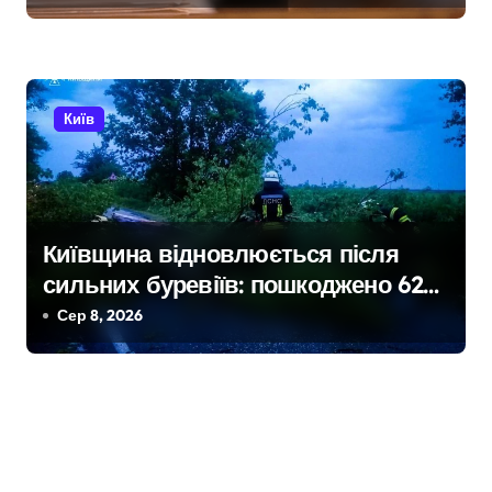
Київ
Київщина відновлюється після
сильних буревіїв: пошкоджено 62
будинки, понад 18 тисяч родин
Сер 8, 2026
залишились без електрики