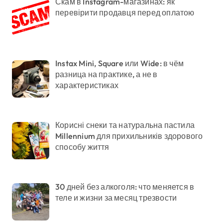
Скам в Instagram-магазинах: як
перевірити продавця перед оплатою
Instax Mini, Square или Wide: в чём
разница на практике, а не в
характеристиках
Корисні снеки та натуральна пастила
Millennium для прихильників здорового
способу життя
30 дней без алкоголя: что меняется в
теле и жизни за месяц трезвости