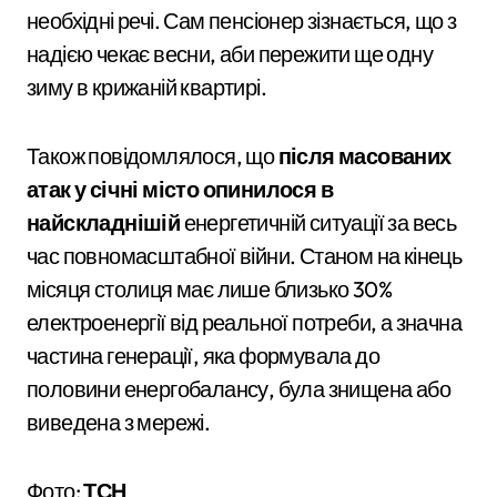
необхідні речі. Сам пенсіонер зізнається, що з
надією чекає весни, аби пережити ще одну
зиму в крижаній квартирі.
Також повідомлялося, що
після масованих
атак у січні місто опинилося в
найскладнішій
енергетичній ситуації за весь
час повномасштабної війни. Станом на кінець
місяця столиця має лише близько 30%
електроенергії від реальної потреби, а значна
частина генерації, яка формувала до
половини енергобалансу, була знищена або
виведена з мережі.
Фото:
ТСН