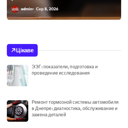
сильних буревіїв:
admin
Сер 8, 2026
пошкоджено 62
будинки, понад 18
тисяч родин
залишились без
Цікаве
електрики
ЭЭГ: показатели, подготовка и
проведение исследования
Ремонт тормозной системы автомобиля
в Днепре: диагностика, обслуживание и
замена деталей