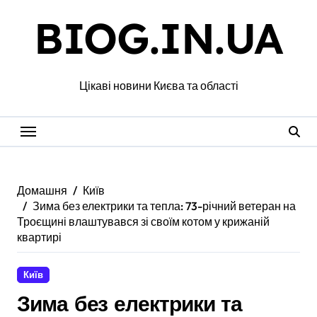
Перейти
BIOG.IN.UA
до
вмісту
Цікаві новини Києва та області
Домашня
Київ
Зима без електрики та тепла: 73-річний ветеран на
Троєщині влаштувався зі своїм котом у крижаній
квартирі
Київ
Зима без електрики та