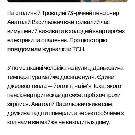
На столичній Троєщині 73-річний пенсіонер
Анатолій Васильович вже тривалий час
вимушений виживати в холодній квартирі без
електрики та опалення. Про цю історію
повідомили
журналісти ТСН.
У помешканні чоловіка на вулиці Данькевича
температура майже досягає нуля. Єдине
джерело тепла — його кіт, на ім’я Тоха, якого
пенсіонер притискає до себе, щоб хоч трохи
зігрітися. Анатолій Васильович живе сам:
дружина та діти померли, а через проблеми з
колінами він майже не виходить із дому.