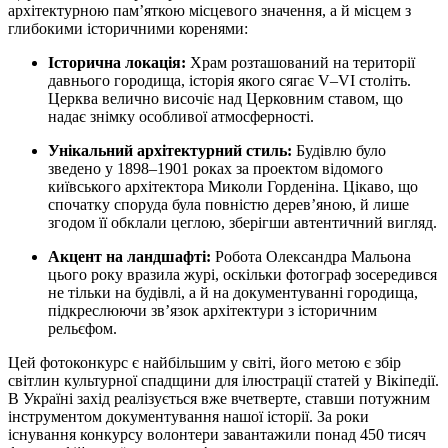
архітектурною пам’яткою місцевого значення, а й місцем з
глибокими історичними коренями:
Історична локація:
Храм розташований на території
давнього городища, історія якого сягає V–VI століть.
Церква велично височіє над Церковним ставом, що
надає знімку особливої атмосферності.
Унікальний архітектурний стиль:
Будівлю було
зведено у 1898–1901 роках за проектом відомого
київського архітектора Миколи Горденіна. Цікаво, що
спочатку споруда була повністю дерев’яною, й лише
згодом її обклали цеглою, зберігши автентичний вигляд.
Акцент на ландшафті:
Робота Олександра Мальона
цього року вразила журі, оскільки фотограф зосередився
не тільки на будівлі, а й на документуванні городища,
підкреслюючи зв’язок архітектури з історичним
рельєфом.
Цей фотоконкурс є найбільшим у світі, його метою є збір
світлин культурної спадщини для ілюстрації статей у Вікіпедії.
В Україні захід реалізується вже вчетверте, ставши потужним
інструментом документування нашої історії. За роки
існування конкурсу волонтери завантажили понад 450 тисяч