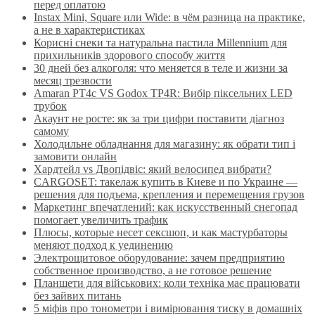
перед оплатою
Instax Mini, Square или Wide: в чём разница на практике,
а не в характеристиках
Корисні снеки та натуральна пастила Millennium для
прихильників здорового способу життя
30 дней без алкоголя: что меняется в теле и жизни за
месяц трезвости
Amaran PT4c VS Godox TP4R: Вибір піксельних LED
трубок
Акаунт не росте: як за три цифри поставити діагноз
самому
Холодильне обладнання для магазину: як обрати тип і
замовити онлайн
Хардтейл vs Двопідвіс: який велосипед вибрати?
CARGOSET: такелаж купить в Киеве и по Украине —
решения для подъема, крепления и перемещения грузов
Маркетинг впечатлений: как искусственный снегопад
помогает увеличить трафик
Плюсы, которые несет сексшоп, и как мастурбаторы
меняют подход к уединению
Электрощитовое оборудование: зачем предприятию
собственное производство, а не готовое решение
Планшети для військових: коли техніка має працювати
без зайвих питань
5 міфів про тонометри і вимірювання тиску в домашніх