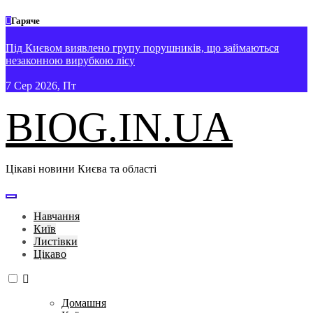
Перейти
Гаряче
до
вмісту
Під Києвом виявлено групу порушників, що займаються
Я
незаконною вирубкою лісу
7
Сер 2026, Пт
BIOG.IN.UA
Цікаві новини Києва та області
Навчання
Київ
Листівки
Цікаво
Домашня