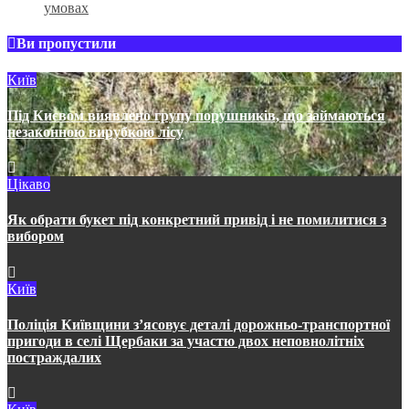
умовах
Ви пропустили
Київ
Під Києвом виявлено групу порушників, що займаються
незаконною вирубкою лісу
Цікаво
Як обрати букет під конкретний привід і не помилитися з
вибором
Київ
Поліція Київщини з’ясовує деталі дорожньо-транспортної
пригоди в селі Щербаки за участю двох неповнолітніх
постраждалих