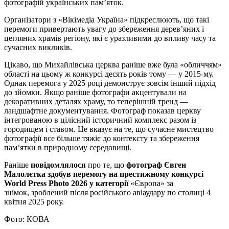
фотографій українських пам’яток.
Організатори з «Вікімедіа Україна» підкреслюють, що такі
перемоги привертають увагу до збереження дерев’яних і
цегляних храмів регіону, які є уразливими до впливу часу та
сучасних викликів.
Цікаво, що Михайлівська церква раніше вже була «обличчям»
області на цьому ж конкурсі десять років тому — у 2015-му.
Однак перемога у 2025 році демонструє зовсім інший підхід
до зйомки. Якщо раніше фотографи акцентували на
декоративних деталях храму, то теперішній тренд —
ландшафтне документування. Фотограф показав церкву
інтегрованою в цілісний історичний комплекс разом із
городищем і ставом. Це вказує на те, що сучасне мистецтво
фотографії все більше тяжіє до контексту та збереження
пам’ятки в природному середовищі.
Раніше
повідомлялося
про те, що
фотограф Євген
Малолєтка здобув перемогу на престижному конкурсі
World Press Photo 2026 у категорії
«Європа» за
знімок,
зроблений
після російського авіаудару по столиці 4
квітня 2025 року.
Фото: КОВА