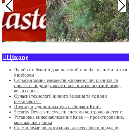
admin
Сер 7, 2026
Цікаве
Як обрати букет під конкретний привід і не помилитися
з вибором
Сервісна заміна елементів живлення лічильників та
проект на індивідуальне опалення: експертний огляд
antap.com.ua
Сучасні технології нічного бачення та як вони
розвиваються
Почему предприниматели выбирают Кипр
Security Devices та сучасні системи контролю доступу
Установка видеонаблюдения Киев — проектирование,
монтаж, настройка
Скам в Instagram-магазинах: як перевірити продавця