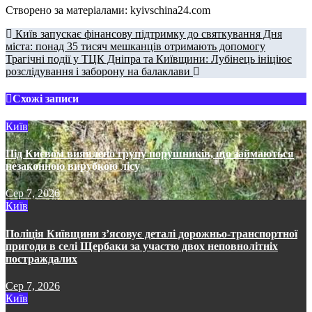
Створено за матеріалами: kyivschina24.com
Навігація
Київ запускає фінансову підтримку до святкування Дня
міста: понад 35 тисяч мешканців отримають допомогу
записів
Трагічні події у ТЦК Дніпра та Київщини: Лубінець ініціює
розслідування і заборону на балаклави
Схожі записи
Київ
Під Києвом виявлено групу порушників, що займаються
незаконною вирубкою лісу
Сер 7, 2026
Київ
Поліція Київщини з’ясовує деталі дорожньо-транспортної
пригоди в селі Щербаки за участю двох неповнолітніх
постраждалих
Сер 7, 2026
Київ