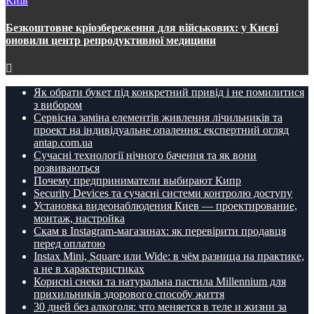
Київ
Безкоштовне кріозбереження для військових: у Києві
оновили центр репродуктивної медицини
Як обрати букет під конкретний привід і не помилитися
з вибором
Сервісна заміна елементів живлення лічильників та
проект на індивідуальне опалення: експертний огляд
antap.com.ua
Сучасні технології нічного бачення та як вони
розвиваються
Почему предприниматели выбирают Кипр
Security Devices та сучасні системи контролю доступу
Установка видеонаблюдения Киев — проектирование,
монтаж, настройка
Скам в Instagram-магазинах: як перевірити продавця
перед оплатою
Instax Mini, Square или Wide: в чём разница на практике,
а не в характеристиках
Корисні снеки та натуральна пастила Millennium для
прихильників здорового способу життя
30 дней без алкоголя: что меняется в теле и жизни за