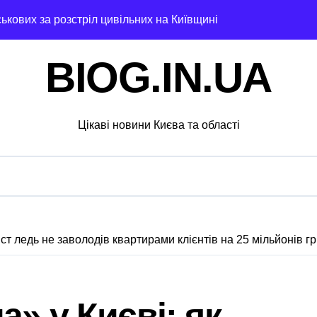
ськових за розстріл цивільних на Київщині
их буревіїв: пошкоджено 62 будинки, понад 18 тисяч родин 
BIOG.IN.UA
 20 вольєрів у притулку для тварин
стартувала з ініціативи підтримки освіти: області передані
Цікаві новини Києва та області
извести до браку медичних працівників у київських лікарня
увальники тривожаться через зростання трагедій
ох районах, постраждалі на місці події
озкраданні понад пів мільйона гривень під час ремонту зо
ст ледь не заволодів квартирами клієнтів на 25 мільйонів г
ятувальники працюють над наслідками масованої атаки в Киї
нальну групу, що займалася вивезенням дезертирів з військ
» у Києві: як
4-річну дівчину, яка не повернулася додому після конфлікту