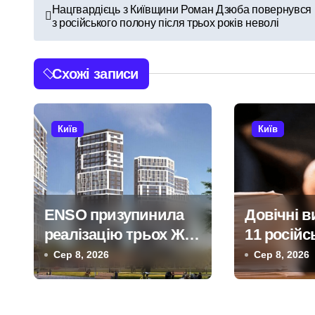
Н
Нацгвардієць з Київщини Роман Дзюба повернувся
з російського полону після трьох років неволі
а
в
Схожі записи
і
г
Київ
Київ
а
ц
і
ENSO призупинила
Довічні в
я
реалізацію трьох ЖК
11 російс
у Києві: офіс
військови
Сер 8, 2026
Сер 8, 2026
з
закритий, телефони
розстріл 
а
мовчать, керівник
на Київщи
покинув місто