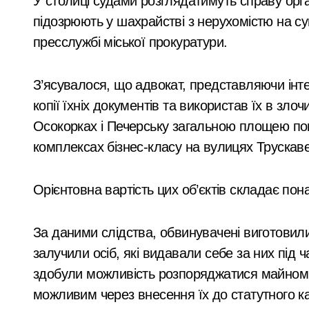
У столиці судами розглядатимуть справу організованої групи з адвокатом на чолі, яку
стартувала з
Київщина готова надати понад 400 ти
підозрюють у шахрайстві з нерухомістю на с
ініціативи підтримки
Сервісна заміна елементів живлення 
пресслужбі міської прокуратури.
освіти: області
У Києві затримали 23-річного кур’єр
передані 13
З’ясувалося, що адвокат, представляючи ін
Підполковнику ПС ЗСУ пред’явили нов
шкільних автобусів
копії їхніх документів та використав їх в зло
Ракетний удар по Києву: BOOKCHEF вт
Осокорках і Печерську загальною площею по
Сучасні технології нічного бачення 
комплексах бізнес-класу на вулицях Трускавец
«Стрільба заради шоу: у Києві 20-річ
Орієнтовна вартість цих об’єктів складає пон
У Києві усунули витік 100 літрів аміа
Виявлено переплату понад 16,5 млн г
За даними слідства, обвинувачені виготовили 
У Київському суді прийняли рішення
залучили осіб, які видавали себе за них під 
здобули можливість розпоряджатися майно
Прощальний «джекпот» на 83 мільйон
можливим через внесення їх до статутного кап
У Київській області 6 серпня вшануют