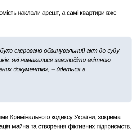
 службі в тилу на суму 26 тисяч доларів»
омість наклали арешт, а самі квартири вже
я трагедії на станції «Квітнева» у Києві пропонують збільшит
 в Києві: місто разом з Агентством відновлення укладають
ині: пояснення Укрзалізниці щодо заборони руху поїздів під
було скеровано обвинувальний акт до суду
ків, які намагалися заволодіти елітною
К у Києві: офіс закритий, телефони мовчать, керівник поки
ених документів», – йдеться в
ттями Кримінального кодексу України, зокрема
ація майна та створення фіктивних підприємств.