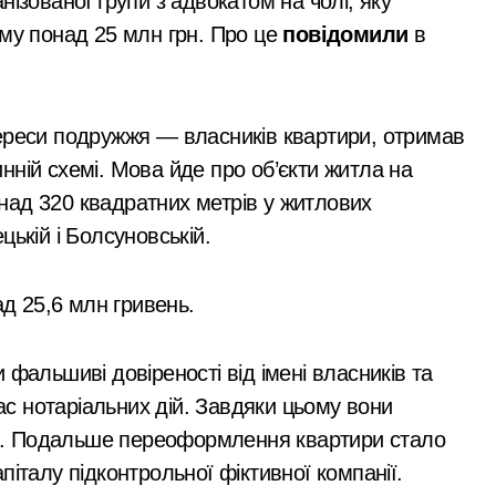
с. грн компенсацій: фінансова підтримка для постраждалих 
закритий, телефони
уму понад 25 млн грн. Про це
повідомили
в
мовчать, керівник
лічильників та проект на індивідуальне опалення: експертн
покинув місто
а: пенсіонерка втратила $18 тисяч через фейкового полковн
тереси подружжя — власників квартири, отримав
і звинувачення: 6 квартир у Києві, апартаменти в Буковелі
чинній схемі. Мова йде про об’єкти житла на
ратив більше 100 тисяч книг та всі свої запаси
над 320 квадратних метрів у житлових
та як вони розвиваються
ькій і Болсуновській.
ний юнак запустив сигнальні ракети у дворі»
ад 25,6 млн гривень.
ку після удару рф
рн у закупівлі серверів: поліція Києва висунула підозру п
фальшиві довіреності від імені власників та
 щодо організатора ботоферми для російського сервісу
час нотаріальних дій. Завдяки цьому вони
м. Подальше переоформлення квартири стало
и: як керівник київської швидкої віддав бюджетні кошти ш
італу підконтрольної фіктивної компанії.
ь пам’ять жертв російської агресії