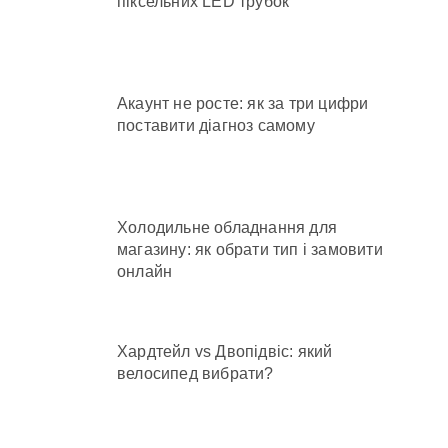
піксельних LED трубок
Акаунт не росте: як за три цифри
поставити діагноз самому
Холодильне обладнання для
магазину: як обрати тип і замовити
онлайн
Хардтейл vs Двопідвіс: який
велосипед вибрати?