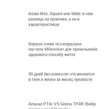
Instax Mini, Square или Wide: в чём
разница на практике, а не в
характеристиках
Корисні снеки та натуральна
пастила Millennium для прихильників
здорового способу життя
30 дней без алкоголя: что меняется
в теле и жизни за месяц трезвости
Amaran PT4c VS Godox TP4R: Вибір