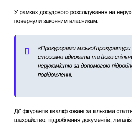
«Зловмисна схема в Києві: корупція у
У рамках досудового розслідування на нерух
повернули законним власникам.
«Метро не зможе вмістити всіх»: післ
Розвиток резервного теплопостачання
Смертельний обстріл станції на Київщ
«Прокурорами міської прокуратури 
стосовно адвоката та його спільни
ENSO призупинила реалізацію трьох Ж
нерухомістю за допомогою підробл
повідомленні.
Дії фігурантів кваліфіковані за кількома ста
шахрайство, підроблення документів, легаліз