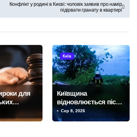
Конфлікт у родині в Києві: чоловік заявив про намір
підірвати гранату в квартирі
Київ
ироки для
Київщина
ьких
відновлюється після
х за
сильних буревіїв:
Сер 8, 2026
цивільних
пошкоджено 62
ні
будинки, понад 18
тисяч родин