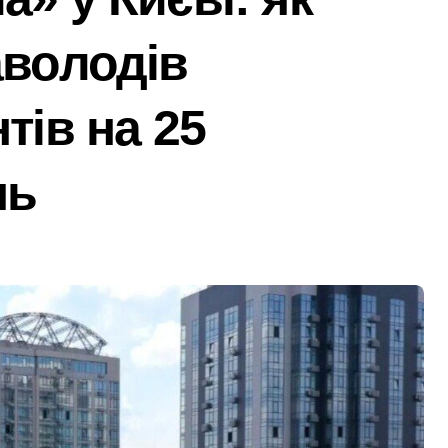
 гриф з Німеччини ледве в survivors after мандрівки на Ки
аволодів
чної підтримки: у Київській області з’явиться унікальний м
ведение исследования
тів на 25
барі у $2000 за ненастоящий діагноз
нь
ць зброї: результати декларування в Києві
ля в Днепре: диагностика, обслуживание и замена деталей
рами мережі із 39 нелегальних казино
адського транспорту у Києві виявився найгарячішим
міжнародної логістики
і оголосили підозру через завищену ціну на УЗД на 6 млн г
 майже 2 тисячі пожеж за рік у природних екосистемах