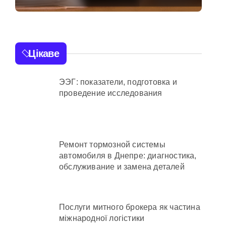
від війни підприємств
розстріл цивільних
на Київщині
ий огляд antap.com.ua
ика СБУ
Цікаве
 та активи на понад 20 млн грн
ЭЭГ: показатели, подготовка и
проведение исследования
Ремонт тормозной системы
автомобиля в Днепре: диагностика,
осадовцю Державної служби зайнятості
обслуживание и замена деталей
ахраям
Послуги митного брокера як частина
міжнародної логістики