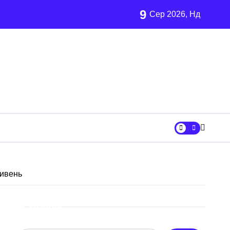
9
Сер 2026, Нд
залишились без електрики
 13 шкільних автобусів
х
ни «Вербне»
ривень
вському регіоні
ових частин Київщини та інших областей
Пошук