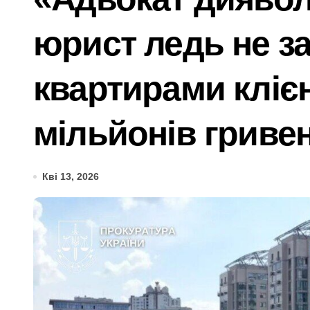
Дивовижне порятунок: червонокнижний
юрист ледь не з
Від навчального закладу до психологі
ЭЭГ: показатели, подготовка и про
квартирами клієн
Психіатра з Київщини спіймали на ха
мільйонів гриве
Більше 1,3 млн набоїв та 2500 одини
Ремонт тормозной системы автомоби
Кві 13, 2026
Київ: судовий процес над організато
Від 27 до 41 градуса: який вид гром
Послуги митного брокера як частина 
У Києві колишньому директору лікарн
Київщина пережила сплеск загорянь: