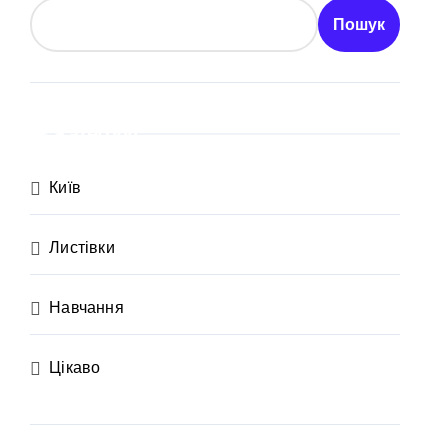
ївщині
Пошук
аршрут для молоді
Категорії
Київ
Листівки
Навчання
Цікаво
рн