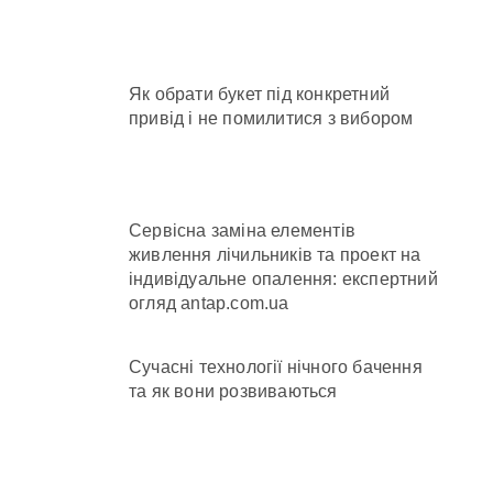
и кількість бетонних укриттів
Як обрати букет під конкретний
привід і не помилитися з вибором
 контракти на понад 1,5 ГВт потужностей
 час атак
нув місто
Сервісна заміна елементів
живлення лічильників та проект на
індивідуальне опалення: експертний
огляд antap.com.ua
Сучасні технології нічного бачення
та як вони розвиваються