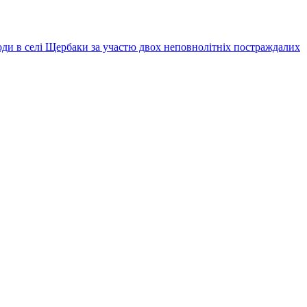
оди в селі Щербаки за участю двох неповнолітніх постраждалих