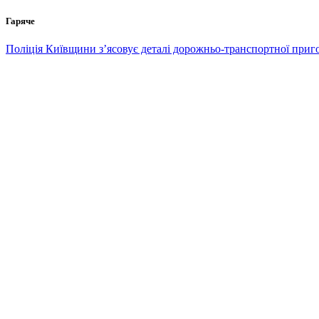
Перейти
Гаряче
до
вмісту
Поліція Київщини з’ясовує деталі дорожньо-транспортної приг