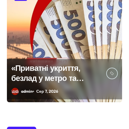
«Приватні укриття,
безлад у метро та
відсутність стратегії»:
admin
Сер 7, 2026
критика політики
безпеки Києва