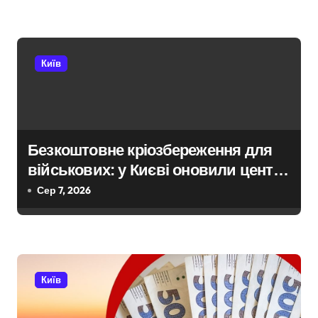
и
с
і
Київ
в
Безкоштовне кріозбереження для
військових: у Києві оновили центр
репродуктивної медицини
Сер 7, 2026
Київ