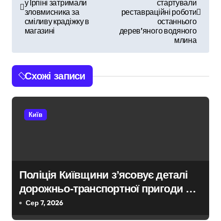
а
у Ірпіні затримали
стартували
зловмисника за
реставраційні роботи
в
сміливу крадіжку в
останнього
магазині
дерев’яного водяного
і
млина
г
Схожі записи
а
ц
Київ
і
я
з
Поліція Київщини з’ясовує деталі
а
дорожньо-транспортної пригоди в
п
селі Щербаки за участю двох
Сер 7, 2026
неповнолітніх постраждалих