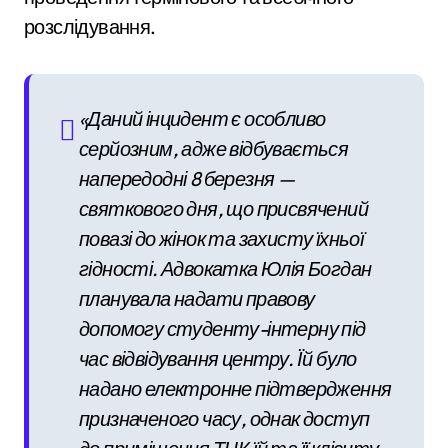
розслідування.
«Даний інцидент є особливо
серйозним, адже відбувається
напередодні 8 березня —
святкового дня, що присвячений
повазі до жінок та захисту їхньої
гідності. Адвокатка Юлія Богдан
планувала надати правову
допомогу студенту-інтерну під
час відвідування центру. Їй було
надано електронне підтвердження
призначеного часу, однак доступ