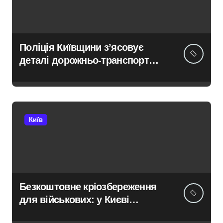
Поліція Київщини з’ясовує
деталі дорожньо-транспортної
пригоди в селі Щербаки за
участю двох неповнолітніх
постраждалих
Київ
Безкоштовне кріозбереження
для військових: у Києві
оновили центр