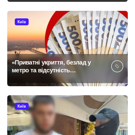
репродуктивної медицини
Київ
«Приватні укриття, безлад у
метро та відсутність
стратегії»: критика політики
безпеки Києва
Київ