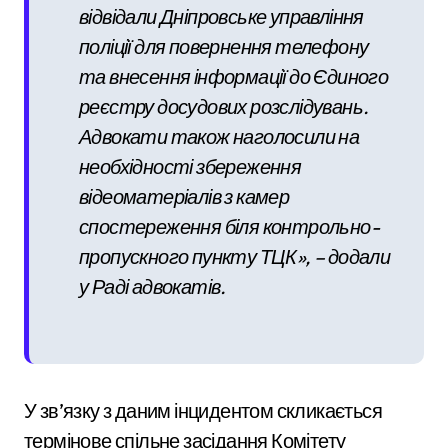
відвідали Дніпровське управління
поліції для повернення телефону
та внесення інформації до Єдиного
реєстру досудових розслідувань.
Адвокати також наголосили на
необхідності збереження
відеоматеріалів з камер
спостереження біля контрольно-
пропускного пункту ТЦК», – додали
у Раді адвокатів.
У зв’язку з даним інцидентом скликається
термінове спільне засідання Комітету