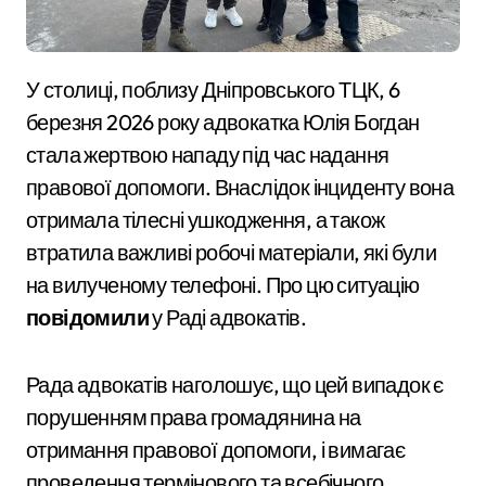
У столиці, поблизу Дніпровського ТЦК, 6
березня 2026 року адвокатка Юлія Богдан
стала жертвою нападу під час надання
правової допомоги. Внаслідок інциденту вона
отримала тілесні ушкодження, а також
втратила важливі робочі матеріали, які були
на вилученому телефоні. Про цю ситуацію
повідомили
у Раді адвокатів.
Рада адвокатів наголошує, що цей випадок є
порушенням права громадянина на
отримання правової допомоги, і вимагає
проведення термінового та всебічного