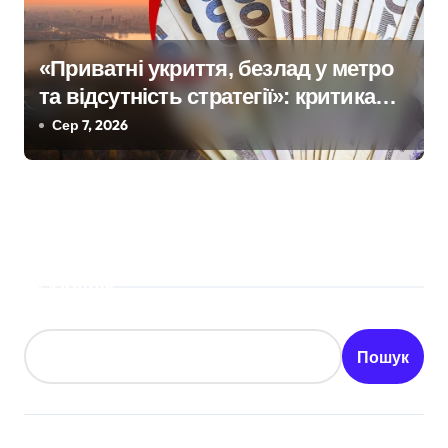
«Приватні укриття, безлад у метро
та відсутність стратегії»: критика
політики безпеки Києва
Сер 7, 2026
Пошук
Пошук