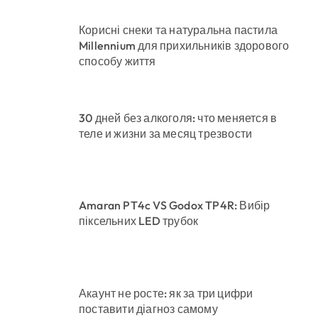
Корисні снеки та натуральна пастила
Millennium для прихильників здорового
способу життя
30 дней без алкоголя: что меняется в
теле и жизни за месяц трезвости
Amaran PT4c VS Godox TP4R: Вибір
піксельних LED трубок
Акаунт не росте: як за три цифри
поставити діагноз самому