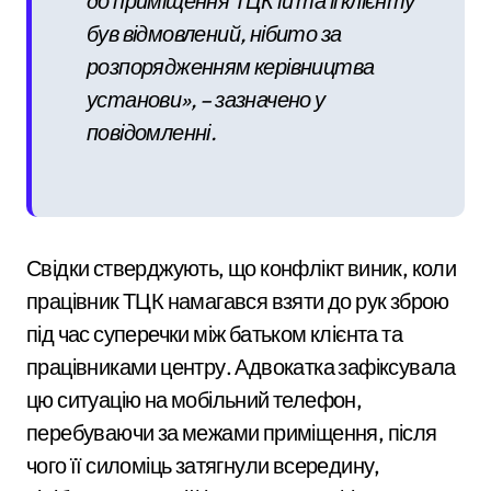
до приміщення ТЦК їй та її клієнту
був відмовлений, нібито за
розпорядженням керівництва
установи», – зазначено у
повідомленні.
Свідки стверджують, що конфлікт виник, коли
працівник ТЦК намагався взяти до рук зброю
під час суперечки між батьком клієнта та
працівниками центру. Адвокатка зафіксувала
цю ситуацію на мобільний телефон,
перебуваючи за межами приміщення, після
чого її силоміць затягнули всередину,