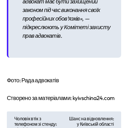
адвокат має бути захищений
законом під час виконання своїх
професійних обов’язків», —
підкреслюють у Комітеті захисту
прав адвокатів.
Фото: Рада адвокатів
Створено за матеріалами: kyivschina24.com
Н
Чоловік втік з
Шанс на відновлення:
телефоном зі стенду:
у Київській області