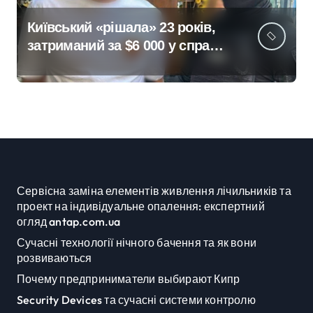
Київський «рішала» 23 років,
затриманий за $6 000 у справі
про «звільнення» від
мобілізації
Сервісна заміна елементів живлення лічильників та
проект на індивідуальне опалення: експертний
огляд antap.com.ua
Сучасні технології нічного бачення та як вони
розвиваються
Почему предприниматели выбирают Кипр
Security Devices та сучасні системи контролю