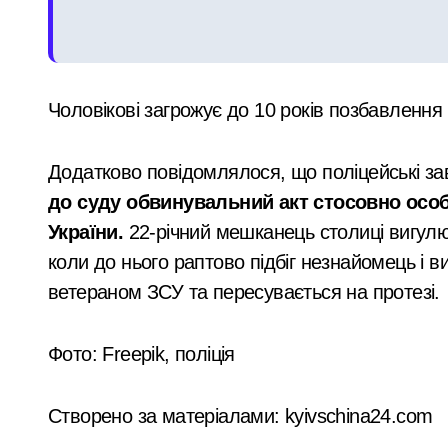
План підготовки Києва до зимового 
Security Devices та сучасні системи
Чоловікові загрожує до 10 років позбавлення 
Затримання завершилося конфліктом:
Витік аміаку в Києві після ракетного 
Додатково повідомлялося, що поліцейські з
Правоохоронці ліквідували міжрегіо
до суду обвинувальний акт стосовно особ
України.
22-річний мешканець столиці вигулю
коли до нього раптово підбіг незнайомець і в
ветераном ЗСУ та пересувається на протезі.
Фото:
Freepik, поліція
Створено за матеріалами: kyivschina24.com