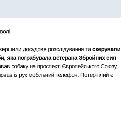
сезону виконано лише на 6%: причини побоювань посадовці
 контролю доступу
волі.
 киянин та його спільник напали на прикордонника під ча
удару: що відбувається у столиці та чи існує загроза
авершили досудове розслідування та
скерували
нальну групу, що займалася вивезенням дезертирів з військ
и, яка пограбувала ветерана Збройних сил
вав собаку на проспекті Європейського Союзу,
ирвав із рук мобільний телефон. Потерпілий є