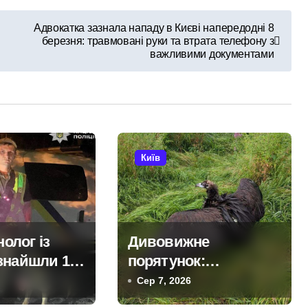
Адвокатка зазнала нападу в Києві напередодні 8
березня: травмовані руки та втрата телефону з
важливими документами
Київ
нолог із
Дивовижне
знайшли 14-
порятунок:
ину, яка не
червонокнижний
Сер 7, 2026
ася додому
гриф з Німеччини