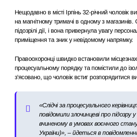
ненастоящий
Прощальний «джекпот» на 83 мільйон
Нещодавно в місті Ірпінь 32-річний чоловік 
діагноз
У Київській області 6 серпня вшануют
на магнітному тримачі в одному з магазинів. 
«Зловмисна схема в Києві: корупція у
підозрілі дії, і вона привернула увагу персон
«Метро не зможе вмістити всіх»: післ
приміщення та зник у невідомому напрямку.
Розвиток резервного теплопостачання
Правоохоронці швидко встановили місцезнах
Смертельний обстріл станції на Київщ
процесуальному порядку та помістили до ізо
Жахливі умови для дітей: у київській
з’ясовано, що чоловік встиг розпорядитися в
СБУ затримала коригувальника ФСБ, 
У Києві розпочали розслідування че
«Слідчі за процесуального керівни
Почему предприниматели выбирают
повідомили злочинцеві про підозру 
вчиненому в умовах воєнного стану 
Більше 442 тисяч ВПО у Києві: як пе
України)», – йдеться в повідомленні
Обіцяли величезні доходи, але забир