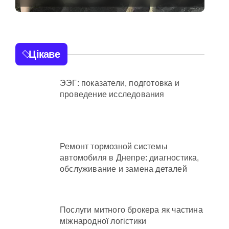
ахраям
не повернулася
додому після
конфлікту
Цікаве
и кількість бетонних укриттів
ЭЭГ: показатели, подготовка и
 контракти на понад 1,5 ГВт потужностей
проведение исследования
 час атак
та гнилі фрукти
Ремонт тормозной системы
автомобиля в Днепре: диагностика,
нів у розпліднику
обслуживание и замена деталей
отримують
Послуги митного брокера як частина
міжнародної логістики
іонерів на майже 9 млн грн