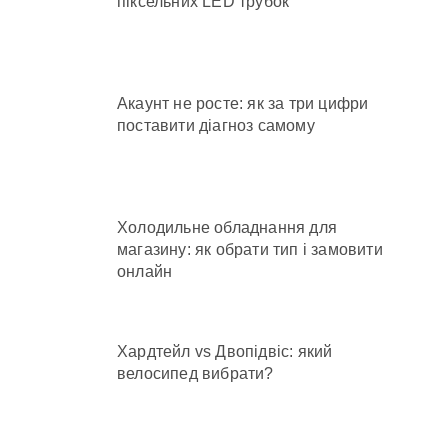
піксельних LED трубок
Акаунт не росте: як за три цифри
поставити діагноз самому
Холодильне обладнання для
магазину: як обрати тип і замовити
онлайн
Хардтейл vs Двопідвіс: який
велосипед вибрати?