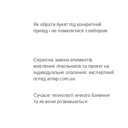
в КМДА у витратах
Як обрати букет під конкретний
привід і не помилитися з вибором
с спроби прориву до Молдови
ових частин Київщини та інших областей
Сервісна заміна елементів
живлення лічильників та проект на
індивідуальне опалення: експертний
огляд antap.com.ua
Сучасні технології нічного бачення
та як вони розвиваються