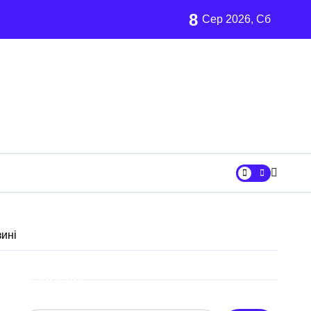
8
Сер 2026, Сб
ївщині
аршрут для молоді
зині
Пошук
рн