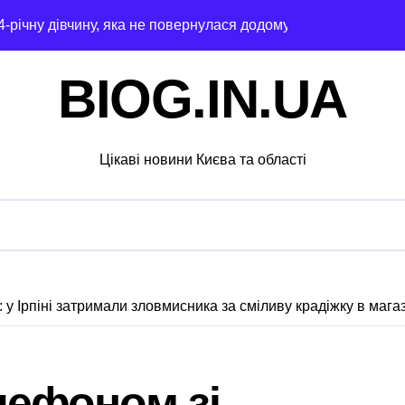
4-річну дівчину, яка не повернулася додому після конфлікту
 гриф з Німеччини ледве в survivors after мандрівки на Ки
BIOG.IN.UA
чної підтримки: у Київській області з’явиться унікальний м
ведение исследования
Цікаві новини Києва та області
барі у $2000 за ненастоящий діагноз
ць зброї: результати декларування в Києві
ля в Днепре: диагностика, обслуживание и замена деталей
рами мережі із 39 нелегальних казино
: у Ірпіні затримали зловмисника за сміливу крадіжку в мага
адського транспорту у Києві виявився найгарячішим
міжнародної логістики
елефоном зі
і оголосили підозру через завищену ціну на УЗД на 6 млн г