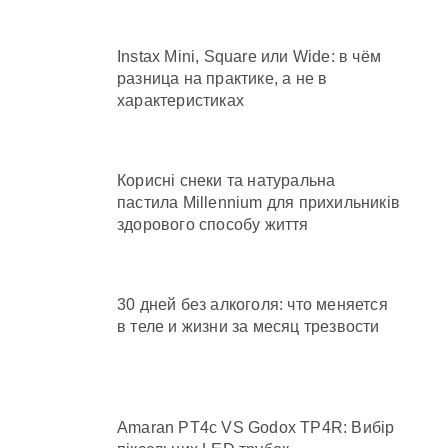
Instax Mini, Square или Wide: в чём
разница на практике, а не в
характеристиках
Корисні снеки та натуральна
пастила Millennium для прихильників
здорового способу життя
30 дней без алкоголя: что меняется
в теле и жизни за месяц трезвости
Amaran PT4c VS Godox TP4R: Вибір