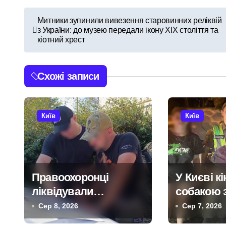
Н
Митники зупинили вивезення старовинних реліквій
з України: до музею передали ікону XIX століття та
а
кіотний хрест
в
і
Схожі записи
г
а
Київ
Київ
ц
і
Правоохоронці
У Києві кі
я
ліквідували
собакою 
з
міжрегіональну групу,
річну дівч
Сер 8, 2026
Сер 7, 2026
що займалася
повернул
а