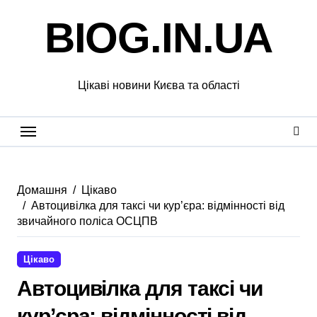
Перейти
BIOG.IN.UA
до
вмісту
Цікаві новини Києва та області
Домашня
Цікаво
Автоцивілка для таксі чи кур’єра: відмінності від
звичайного поліса ОСЦПВ
Цікаво
Автоцивілка для таксі чи
кур’єра: відмінності від