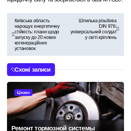
Н
Київська область
Шпилька різьбова
нарощує енергетичну
DIN 976:
а
стійкість: плани щодо
універсальний солдат
запуску до 20 нових
у світі кріплень
в
когенераційних
установок
і
г
Схожі записи
а
ц
Цікаво
і
я
з
Ремонт тормозной системы