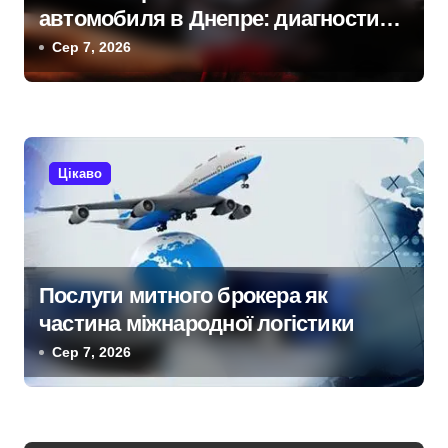
автомобиля в Днепре: диагностика,
а
обслуживание и замена деталей
Сер 7, 2026
п
и
с
Цікаво
і
в
Послуги митного брокера як
частина міжнародної логістики
Сер 7, 2026