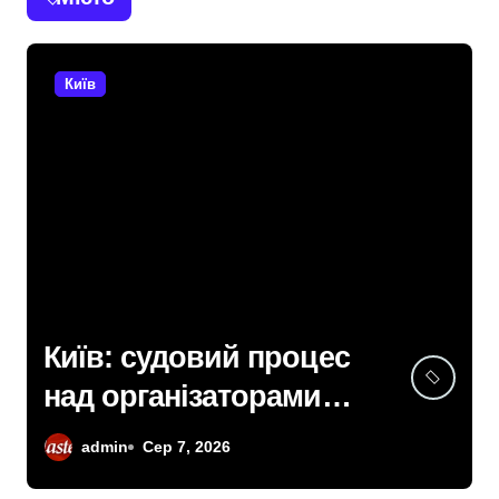
Київ
Київ: судовий процес
над організаторами
мережі із 39
admin
Сер 7, 2026
нелегальних казино