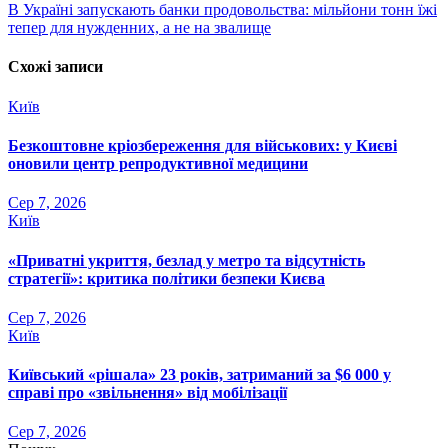
записів
В Україні запускають банки продовольства: мільйони тонн їжі
тепер для нужденних, а не на звалище
Схожі записи
Київ
Безкоштовне кріозбереження для військових: у Києві
оновили центр репродуктивної медицини
Сер 7, 2026
Київ
«Приватні укриття, безлад у метро та відсутність
стратегії»: критика політики безпеки Києва
Сер 7, 2026
Київ
Київський «рішала» 23 років, затриманий за $6 000 у
справі про «звільнення» від мобілізації
Сер 7, 2026