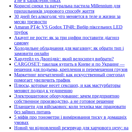
а не в характеристиках
Корисні снеки та натуральна пастила Millennium для
прихильників здорового способу життя
30 дней без алкоголя: что меняется в теле и жизни за
месяц трезвости
Amaran PT4c VS Godox TP4R: Вибір піксельних LED
трубок
Акаунт не росте: як за три цифри поставити діагноз
самому
Холодильне обладнання для магазину: як обрати тип і
замовити онлайн
Хардтейл vs Двопідвіс: який велосипед вибрати?
CARGOSET: такелаж купить в Киеве и по Украине —
решения для подъема, крепления и перемещения грузов
Маркетинг впечатлений: как искусственный снегопад
помогает увеличить трафик
Плюсы, которые несет сексшоп, и как мастурбаторы
меняют подход к уединению
Электрощитовое оборудование: зачем предприятию
собственное производство, а не готовое решение
Планшети для військових: коли техніка має працювати
без зайвих питань
5 міфів про тонометри і вимірювання тиску в домашніх
умовах
Новий чи відновлений резервуар для харчового цеху: на