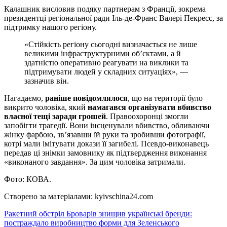
Калашник висловив подяку партнерам з Франції, зокрема
президентці регіональної ради Іль-де-Франс
Валері Пекресс
, за
підтримку нашого регіону.
«Стійкість регіону сьогодні визначається не лише
великими інфраструктурними об’єктами, а й
здатністю оперативно реагувати на виклики та
підтримувати людей у складних ситуаціях», —
зазначив він.
Нагадаємо,
раніше повідомлялося
, що на території було
викрито чоловіка, який
намагався організувати вбивство
власної тещі заради грошей
.
Правоохоронці змогли
запобігти трагедії. Вони
інсценували вбивство
, обливаючи
жінку фарбою, зв’язавши їй руки та зробивши фотографії,
котрі мали імітувати докази її загибелі. Псевдо-виконавець
передав ці знімки замовнику як підтвердження виконання
«виконаного завдання».
За цим чоловіка
затримали.
Фото: КОВА.
Створено за матеріалами: kyivschina24.com
Навігація
Ракетний обстріл Броварів знищив українські бренди:
постраждало виробництво форми для Зеленського