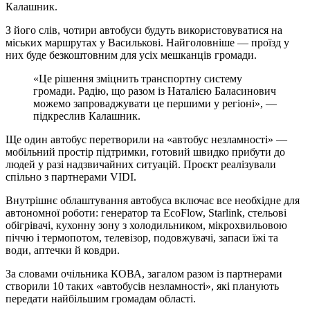
Калашник
.
З його слів,
чотири автобуси
будуть використовуватися на
міських маршрутах у Василькові. Найголовніше —
проїзд у
них буде безкоштовним для усіх мешканців громади
.
«Це рішення зміцнить транспортну систему
громади. Радію, що разом із Наталією Баласинович
можемо запроваджувати це першими у регіоні», —
підкреслив Калашник.
Ще один автобус перетворили на
«автобус незламності»
—
мобільний простір підтримки, готовий швидко прибути до
людей у разі надзвичайних ситуацій. Проєкт реалізували
спільно з партнерами
VIDI
.
Внутрішнє облаштування автобуса включає все необхідне для
автономної роботи:
генератор та EcoFlow, Starlink, стельові
обігрівачі, кухонну зону з холодильником, мікрохвильовою
піччю і термопотом, телевізор, подовжувачі, запаси їжі та
води, аптечки й ковдри
.
За словами очільника КОВА, загалом разом із партнерами
створили
10 таких «автобусів незламності»
, які планують
передати найбільшим громадам області.