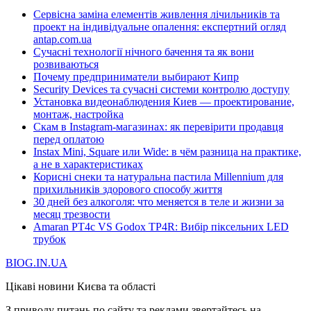
Сервісна заміна елементів живлення лічильників та
проект на індивідуальне опалення: експертний огляд
antap.com.ua
Сучасні технології нічного бачення та як вони
розвиваються
Почему предприниматели выбирают Кипр
Security Devices та сучасні системи контролю доступу
Установка видеонаблюдения Киев — проектирование,
монтаж, настройка
Скам в Instagram-магазинах: як перевірити продавця
перед оплатою
Instax Mini, Square или Wide: в чём разница на практике,
а не в характеристиках
Корисні снеки та натуральна пастила Millennium для
прихильників здорового способу життя
30 дней без алкоголя: что меняется в теле и жизни за
месяц трезвости
Amaran PT4c VS Godox TP4R: Вибір піксельних LED
трубок
BIOG.IN.UA
Цікаві новини Києва та області
З приводу питань по сайту та реклами звертайтесь на