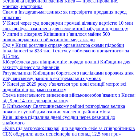
Установка видеонаблюдения Киев — проектирование,
монтаж, настройка
Скам в Instagram-магазинах: як перевірити продавця перед
оплатою
У Києві через суд повернули громаді ділянку вартістю 10 млн
грн, що була захоплена для самочинної забудови під оренду
У липні в лікарнях Київщини з’явилося майже 500
новонароджених: найактивніші медзаклади
Суд у Києві розгляне справу організатора схеми підробки
інвалідності за $28 тис. і статусу «обмежено придатного» за
$15 тис.
Кібербезпека для підприємців: поради поліції Київщини для
захисту бізнесу та фінансів
Рятувальники Київщини борються з наслідками ворожих атак
у Бучанському районі в екстремальних умовах
У Києві до 2029 року з’являться три нові станції метро: всі
подробиці програми розвитку
Схема нелегального вивезення військовозобов’язаних з Києва:
від 9 до 14 тис. доларів на кону
В Київському Святошинському районі розгорілася велика
пожежа: густий дим охопив численні райони міста
Київ: жінка підпалила двері сусідки через ревнощі до
знайомого
«Київ під загрозою: шахраї, що видають себе за співробітників
СБУ, обдурили двох пенсіонерів на понад 12,5 млн грн»