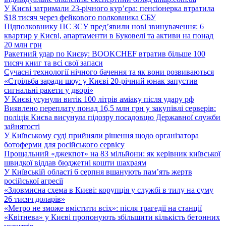
У Києві затримали 23-річного кур’єра: пенсіонерка втратила
$18 тисяч через фейкового полковника СБУ
Підполковнику ПС ЗСУ пред’явили нові звинувачення: 6
квартир у Києві, апартаменти в Буковелі та активи на понад
20 млн грн
Ракетний удар по Києву: BOOKCHEF втратив більше 100
тисяч книг та всі свої запаси
Сучасні технології нічного бачення та як вони розвиваються
«Стрільба заради шоу: у Києві 20-річний юнак запустив
сигнальні ракети у дворі»
У Києві усунули витік 100 літрів аміаку після удару рф
Виявлено переплату понад 16,5 млн грн у закупівлі серверів:
поліція Києва висунула підозру посадовцю Державної служби
зайнятості
У Київському суді прийняли рішення щодо організатора
ботоферми для російського сервісу
Прощальний «джекпот» на 83 мільйони: як керівник київської
швидкої віддав бюджетні кошти шахраям
У Київській області 6 серпня вшанують пам’ять жертв
російської агресії
«Зловмисна схема в Києві: корупція у службі в тилу на суму
26 тисяч доларів»
«Метро не зможе вмістити всіх»: після трагедії на станції
«Квітнева» у Києві пропонують збільшити кількість бетонних