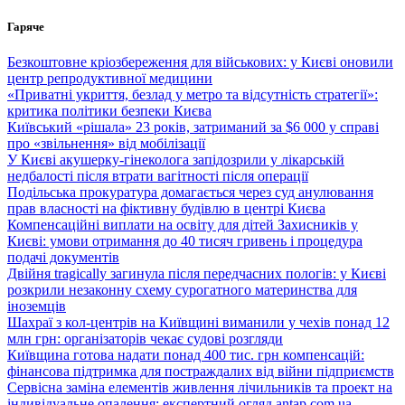
Перейти
Гаряче
до
вмісту
Безкоштовне кріозбереження для військових: у Києві оновили
центр репродуктивної медицини
«Приватні укриття, безлад у метро та відсутність стратегії»:
критика політики безпеки Києва
Київський «рішала» 23 років, затриманий за $6 000 у справі
про «звільнення» від мобілізації
У Києві акушерку-гінеколога запідозрили у лікарській
недбалості після втрати вагітності після операції
Подільська прокуратура домагається через суд анулювання
прав власності на фіктивну будівлю в центрі Києва
Компенсаційні виплати на освіту для дітей Захисників у
Києві: умови отримання до 40 тисяч гривень і процедура
подачі документів
Двійня tragically загинула після передчасних пологів: у Києві
розкрили незаконну схему сурогатного материнства для
іноземців
Шахраї з кол-центрів на Київщині виманили у чехів понад 12
млн грн: організаторів чекає судові розгляди
Київщина готова надати понад 400 тис. грн компенсацій:
фінансова підтримка для постраждалих від війни підприємств
Сервісна заміна елементів живлення лічильників та проект на
індивідуальне опалення: експертний огляд antap.com.ua