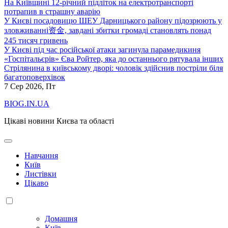
На Київщині 12-річний підліток на електротранспорті
потрапив в страшну аварію
У Києві посадовицю ШЕУ Дарницького району підозрюють у
зловживанні资金, завдані збитки громаді становлять понад
245 тисяч гривень
У Києві під час російської атаки загинула парамедикиня
«Госпітальєрів» Єва Ройтер, яка до останнього рятувала інших
Стрілянина в київському дворі: чоловік здійснив постріли біля
багатоповерхівок
7
Сер 2026, Пт
BIOG.IN.UA
Цікаві новини Києва та області
Навчання
Київ
Листівки
Цікаво
Домашня
Київ