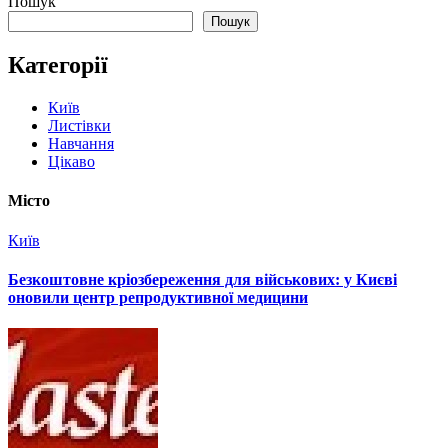
Пошук
Пошук
Категорії
Київ
Листівки
Навчання
Цікаво
Місто
Київ
Безкоштовне кріозбереження для військових: у Києві
оновили центр репродуктивної медицини