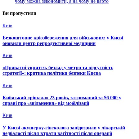
чому можна зекономити, а на чому не варто
Ви пропустили
Київ
Безкоштовне кріозбереження для військових: у Києві
оновили центр репродуктивної медицини
Київ
«Приватні укриття, безлад у метро та відсутність
стратегії»: критика політики безпеки Києва
Київ
Київський «рішала» 23 років, затриманий за $6 000 у
справі про «звільнення» від мобілізації
Київ
У Києві акушерку-гінеколога запідозрили у лікарській
недбалості після втрати вагітності після операції