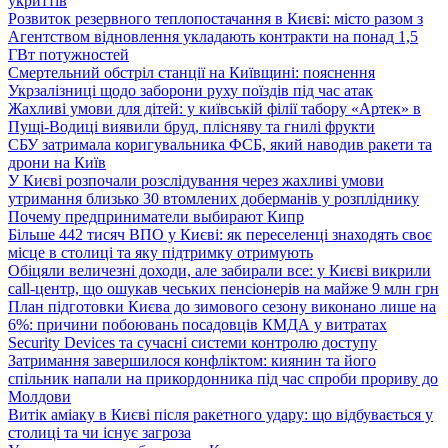
укриттів
Розвиток резервного теплопостачання в Києві: місто разом з
Агентством відновлення укладають контракти на понад 1,5
ГВт потужностей
Смертельний обстріл станції на Київщині: пояснення
Укрзалізниці щодо заборони руху поїздів під час атак
Жахливі умови для дітей: у київській філії табору «Артек» в
Пущі-Водиці виявили бруд, плісняву та гнилі фрукти
СБУ затримала коригувальника ФСБ, який наводив ракети та
дрони на Київ
У Києві розпочали розслідування через жахливі умови
утримання близько 30 втомлених доберманів у розпліднику
Почему предприниматели выбирают Кипр
Більше 442 тисяч ВПО у Києві: як переселенці знаходять своє
місце в столиці та яку підтримку отримують
Обіцяли величезні доходи, але забирали все: у Києві викрили
call-центр, що ошукав чеських пенсіонерів на майже 9 млн грн
План підготовки Києва до зимового сезону виконано лише на
6%: причини побоювань посадовців КМДА у витратах
Security Devices та сучасні системи контролю доступу
Затримання завершилося конфліктом: киянин та його
спільник напали на прикордонника під час спроби прориву до
Молдови
Витік аміаку в Києві після ракетного удару: що відбувається у
столиці та чи існує загроза