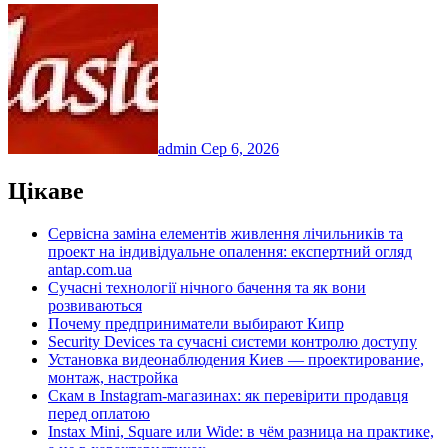
admin
Сер 6, 2026
Цікаве
Сервісна заміна елементів живлення лічильників та
проект на індивідуальне опалення: експертний огляд
antap.com.ua
Сучасні технології нічного бачення та як вони
розвиваються
Почему предприниматели выбирают Кипр
Security Devices та сучасні системи контролю доступу
Установка видеонаблюдения Киев — проектирование,
монтаж, настройка
Скам в Instagram-магазинах: як перевірити продавця
перед оплатою
Instax Mini, Square или Wide: в чём разница на практике,