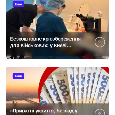
Київ
Безкоштовне кріозбереження
для військових: у Києві
оновили центр
репродуктивної медицини
Київ
«Приватні укриття, безлад у