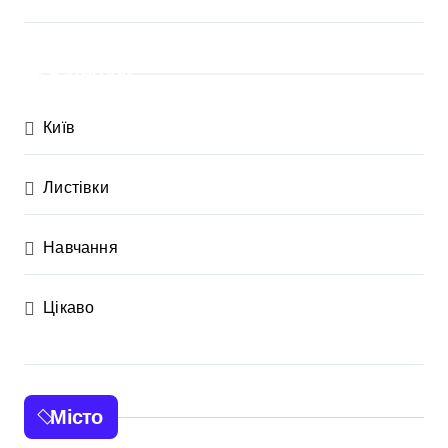
Категорії
Київ
Листівки
Навчання
Цікаво
Місто