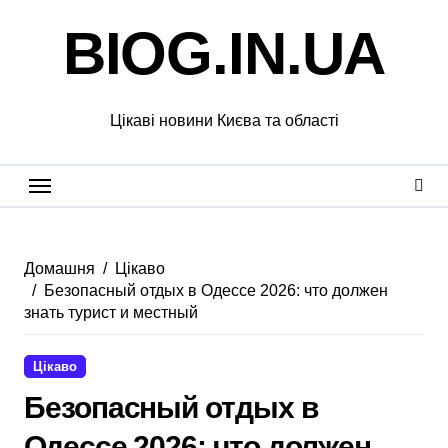
Перейти
BIOG.IN.UA
до
вмісту
Цікаві новини Києва та області
Домашня
Цікаво
Безопасный отдых в Одессе 2026: что должен
знать турист и местный
Цікаво
Безопасный отдых в
Одессе 2026: что должен