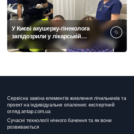
У Києві акушерку-гінеколога
запідозрили у лікарській
недбалості після втрати
вагітності після операції
Сервісна заміна елементів живлення лічильників та
проект на індивідуальне опалення: експертний
огляд antap.com.ua
Сучасні технології нічного бачення та як вони
розвиваються