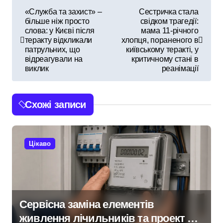
Н
«Служба та захист» –
Сестричка стала
більше ніж просто
свідком трагедії:
а
слова: у Києві після
мама 11-річного
теракту відкликали
хлопця, пораненого в
в
патрульних, що
київському теракті, у
відреагували на
критичному стані в
і
виклик
реанімації
г
Схожі записи
а
ц
Цікаво
і
я
з
Сервісна заміна елементів
а
живлення лічильників та проект на