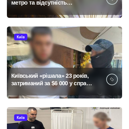
метро та відсутність
стратегії»: критика політики
безпеки Києва
Київ
Київський «рішала» 23 років,
затриманий за $6 000 у справі
про «звільнення» від
мобілізації
Київ