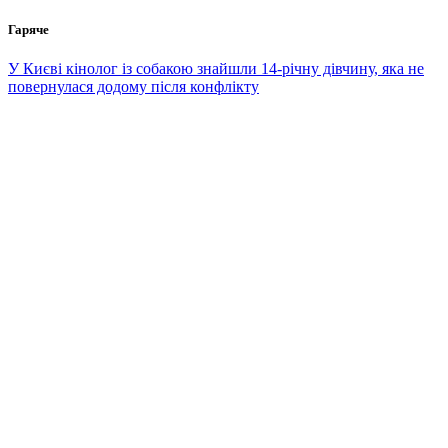
Перейти
Гаряче
до
вмісту
У Києві кінолог із собакою знайшли 14-річну дівчину, яка не
повернулася додому після конфлікту