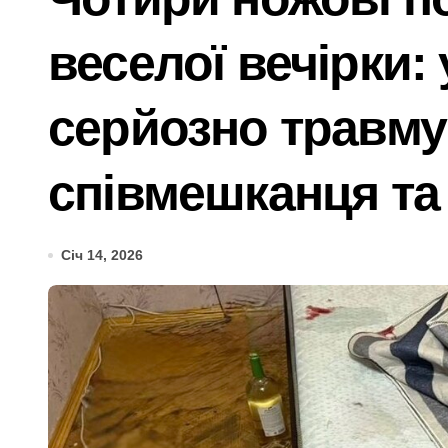
Дивовижне порятунок: червонокнижний
веселої вечірки: 
Від навчального закладу до психологі
ЭЭГ: показатели, подготовка и про
серйозно травму
Психіатра з Київщини спіймали на ха
співмешканця та
Більше 1,3 млн набоїв та 2500 одини
Ремонт тормозной системы автомоби
Січ 14, 2026
Київ: судовий процес над організато
Від 27 до 41 градуса: який вид гром
Послуги митного брокера як частина 
У Києві колишньому директору лікарн
Київщина пережила сплеск загорянь: