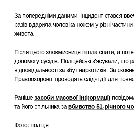
тартувала з
Київщина готова надати понад 400 ти
закри
ніціативи підтримки
мовча
Сервісна заміна елементів живлення 
За попередніми даними, інцидент стався ввечер
світи: області
покин
разів вдарила чоловіка ножем у різні частин
У Києві затримали 23-річного кур’єр
ередані 13
живота.
Підполковнику ПС ЗСУ пред’явили нов
кільних автобусів
Ракетний удар по Києву: BOOKCHEF вт
Після цього зловмисниця пішла спати, а поте
допомогу сусідів. Поліцейські з’ясували, що 
Сучасні технології нічного бачення 
відповідальності за збут наркотиків. За скоєне
«Стрільба заради шоу: у Києві 20-річ
Правоохоронці проводять слідчі дії для повн
У Києві усунули витік 100 літрів аміа
Раніше
засоби масової інформації
повідомл
Виявлено переплату понад 16,5 млн г
та його спільника за
вбивство 51-річного чо
У Київському суді прийняли рішення
Прощальний «джекпот» на 83 мільйон
Фото: поліція
У Київській області 6 серпня вшануют