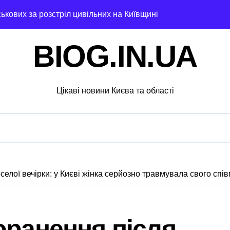
ськових за розстріл цивільних на Київщині
их буревіїв: пошкоджено 62 будинки, понад 18 тисяч родин 
BIOG.IN.UA
 20 вольєрів у притулку для тварин
стартувала з ініціативи підтримки освіти: області передані
Цікаві новини Києва та області
извести до браку медичних працівників у київських лікарня
увальники тривожаться через зростання трагедій
ох районах, постраждалі на місці події
озкраданні понад пів мільйона гривень під час ремонту зо
селої вечірки: у Києві жінка серйозно травмувала свого спі
ятувальники працюють над наслідками масованої атаки в Киї
нальну групу, що займалася вивезенням дезертирів з військ
оранення після
4-річну дівчину, яка не повернулася додому після конфлікту