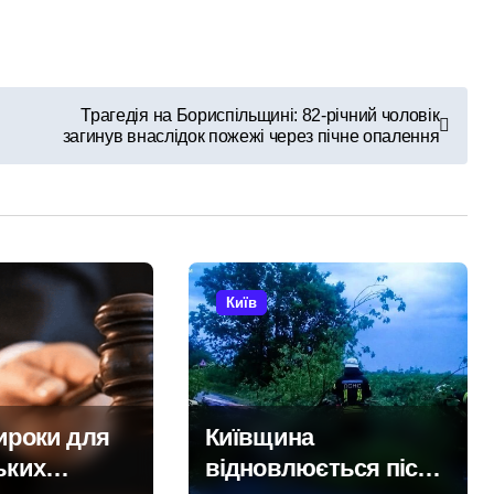
 службі в тилу на суму 26 тисяч доларів»
я трагедії на станції «Квітнева» у Києві пропонують збільшит
Трагедія на Бориспільщині: 82-річний чоловік
 в Києві: місто разом з Агентством відновлення укладають
загинув внаслідок пожежі через пічне опалення
ині: пояснення Укрзалізниці щодо заборони руху поїздів під
К у Києві: офіс закритий, телефони мовчать, керівник поки
Київ
ироки для
Київщина
ьких
відновлюється після