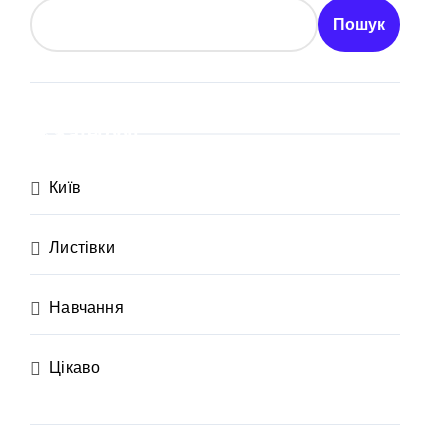
ївщині
Пошук
аршрут для молоді
Категорії
Київ
Листівки
Навчання
Цікаво
рн