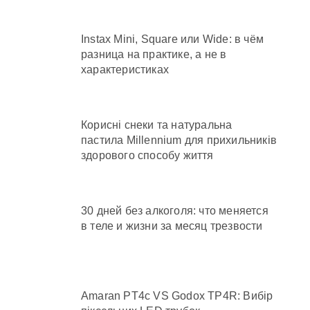
Instax Mini, Square или Wide: в чём
разница на практике, а не в
характеристиках
Корисні снеки та натуральна
пастила Millennium для прихильників
здорового способу життя
30 дней без алкоголя: что меняется
в теле и жизни за месяц трезвости
Amaran PT4c VS Godox TP4R: Вибір