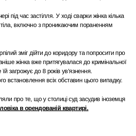
с. грн компенсацій: фінансова підтримка для постраждалих 
тий, телефони
розстріл 
ть, керівник
на Київщи
лічильників та проект на індивідуальне опалення: експертн
і під час застілля. У ході сварки жінка кілька
ув місто
и тіла, включно з проникаючим пораненням
а: пенсіонерка втратила $18 тисяч через фейкового полковн
і звинувачення: 6 квартир у Києві, апартаменти в Буковелі
ратив більше 100 тисяч книг та всі свої запаси
рпілий зміг дійти до коридору та попросити про
раніше жінка вже притягувалася до кримінальної
та як вони розвиваються
 їй загрожує до 8 років ув’язнення.
ний юнак запустив сигнальні ракети у дворі»
ого встановлення всіх обставин цього випадку.
ку після удару рф
яли про те, що у столиці суд засудив іноземця
рн у закупівлі серверів: поліція Києва висунула підозру п
ловіка в орендованій квартирі.
 щодо організатора ботоферми для російського сервісу
и: як керівник київської швидкої віддав бюджетні кошти ш
ь пам’ять жертв російської агресії