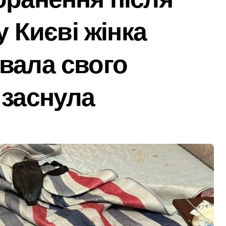
 гриф з Німеччини ледве в survivors after мандрівки на Ки
у Києві жінка
чної підтримки: у Київській області з’явиться унікальний м
ведение исследования
вала свого
барі у $2000 за ненастоящий діагноз
 заснула
ць зброї: результати декларування в Києві
ля в Днепре: диагностика, обслуживание и замена деталей
рами мережі із 39 нелегальних казино
адського транспорту у Києві виявився найгарячішим
міжнародної логістики
і оголосили підозру через завищену ціну на УЗД на 6 млн г
 майже 2 тисячі пожеж за рік у природних екосистемах