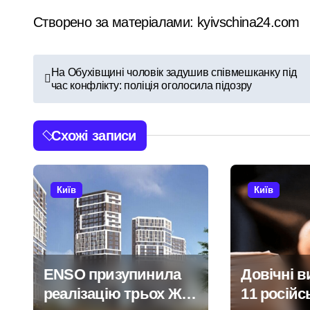
Створено за матеріалами: kyivschina24.com
«Зловмисна схема в Києві: корупція у
«Метро не зможе вмістити всіх»: післ
Н
На Обухівщині чоловік задушив співмешканку під
Розвиток резервного теплопостачання
час конфлікту: поліція оголосила підозру
а
Смертельний обстріл станції на Київщ
в
Схожі записи
ENSO призупинила реалізацію трьох Ж
і
г
Київ
Київ
а
ц
і
ENSO призупинила
Довічні в
я
реалізацію трьох ЖК
11 російс