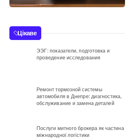
від війни підприємств
цивільних
буревіїв:
ні
пошкоджено 6
ий огляд antap.com.ua
будинки, пона
ика СБУ
Цікаве
тисяч родин
 та активи на понад 20 млн грн
залишились б
ЭЭГ: показатели, подготовка и
електрики
проведение исследования
Ремонт тормозной системы
автомобиля в Днепре: диагностика,
осадовцю Державної служби зайнятості
обслуживание и замена деталей
ахраям
Послуги митного брокера як частина
міжнародної логістики