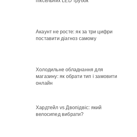
піксельних LED трубок
Акаунт не росте: як за три цифри
поставити діагноз самому
Холодильне обладнання для
магазину: як обрати тип і замовити
онлайн
Хардтейл vs Двопідвіс: який
велосипед вибрати?