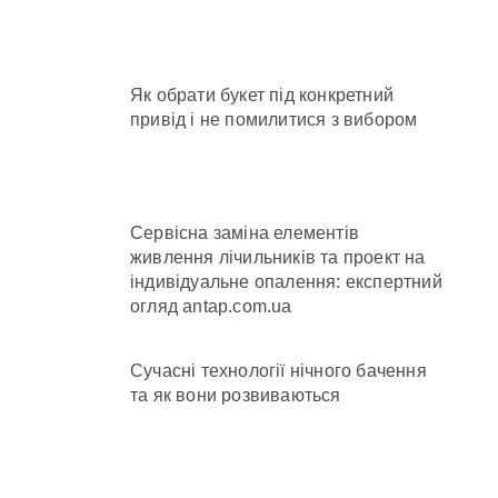
и кількість бетонних укриттів
Як обрати букет під конкретний
привід і не помилитися з вибором
 контракти на понад 1,5 ГВт потужностей
 час атак
нув місто
Сервісна заміна елементів
живлення лічильників та проект на
індивідуальне опалення: експертний
огляд antap.com.ua
Сучасні технології нічного бачення
та як вони розвиваються