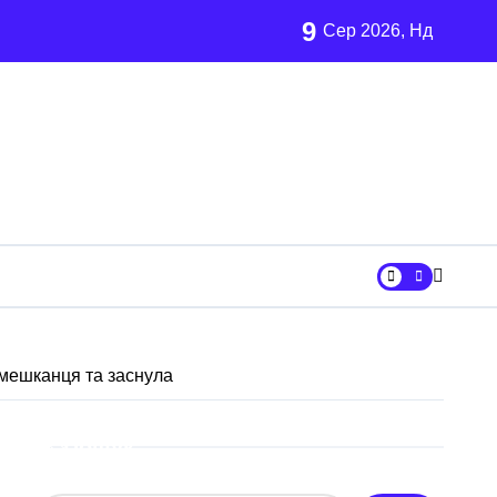
9
Сер 2026, Нд
залишились без електрики
 13 шкільних автобусів
х
ни «Вербне»
вмешканця та заснула
вському регіоні
ових частин Київщини та інших областей
Пошук