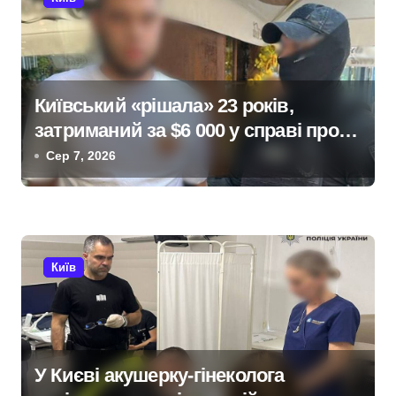
і
я
з
Київський «рішала» 23 років,
а
затриманий за $6 000 у справі про
п
«звільнення» від мобілізації
Сер 7, 2026
и
с
і
Київ
в
У Києві акушерку-гінеколога