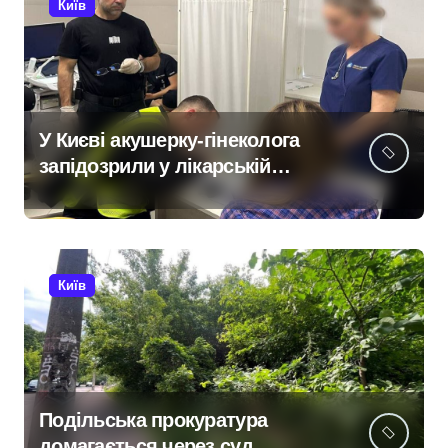
Київ
У Києві акушерку-гінеколога
запідозрили у лікарській
недбалості після втрати
вагітності після операції
Київ
Подільська прокуратура
домагається через суд