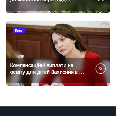
анулювання прав власності
на фіктивну будівлю в центрі
Києва
Київ
Компенсаційні виплати на
освіту для дітей Захисників у
Києві: умови отримання до 40
тисяч гривень і процедура
подачі документів