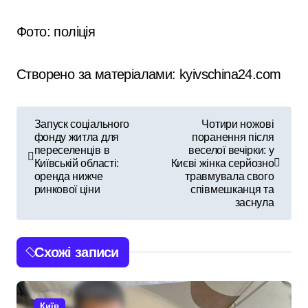
Фото: поліція
Створено за матеріалами: kyivschina24.com
Н
Запуск соціального
Чотири ножові
фонду житла для
поранення після
а
переселенців в
веселої вечірки: у
Київській області:
Києві жінка серйозно
в
оренда нижче
травмувала свого
ринкової ціни
співмешканця та
і
заснула
г
Схожі записи
а
ц
Київ