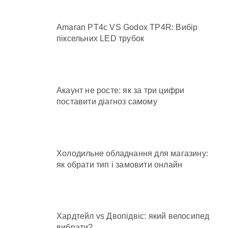
Amaran PT4c VS Godox TP4R: Вибір
піксельних LED трубок
Акаунт не росте: як за три цифри
поставити діагноз самому
Холодильне обладнання для магазину:
як обрати тип і замовити онлайн
Хардтейл vs Двопідвіс: який велосипед
вибрати?