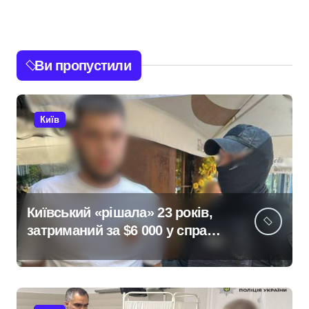
Ви пропустили
Київ
Київський «рішала» 23 років,
затриманий за $6 000 у справі
про «звільнення» від
мобілізації