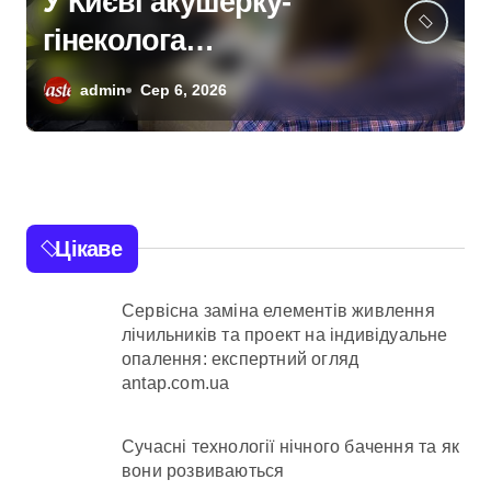
Подільська
прокуратура
домагається через суд
admin
Сер 6, 2026
анулювання прав
власності на фіктивну
будівлю в центрі
Києва
Цікаве
Сервісна заміна елементів живлення
лічильників та проект на індивідуальне
опалення: експертний огляд
antap.com.ua
Сучасні технології нічного бачення та як
вони розвиваються