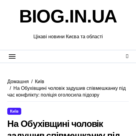
Перейти
BIOG.IN.UA
до
вмісту
Цікаві новини Києва та області
Домашня
Київ
На Обухівщині чоловік задушив співмешканку під
час конфлікту: поліція оголосила підозру
Київ
На Обухівщині чоловік
задушив співмешканку під