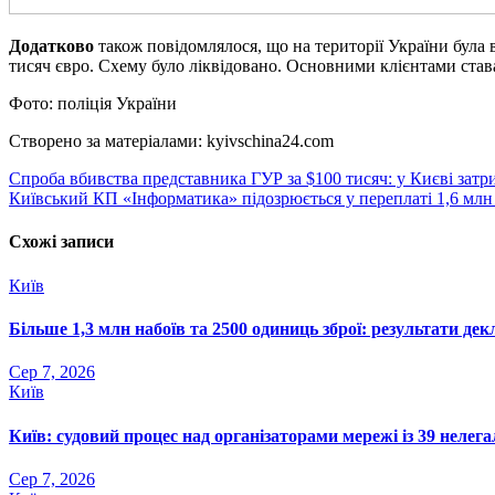
Додатково
також повідомлялося, що на території України була 
тисяч євро. Схему було ліквідовано. Основними клієнтами став
Фото: поліція України
Створено за матеріалами: kyivschina24.com
Навігація
Спроба вбивства представника ГУР за $100 тисяч: у Києві зат
Київський КП «Інформатика» підозрюється у переплаті 1,6 млн
записів
Схожі записи
Київ
Більше 1,3 млн набоїв та 2500 одиниць зброї: результати де
Сер 7, 2026
Київ
Київ: судовий процес над організаторами мережі із 39 нелег
Сер 7, 2026