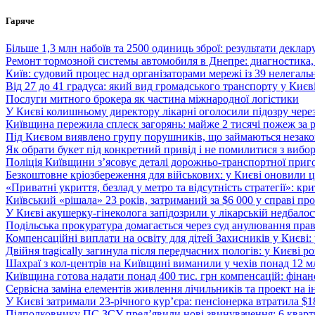
Перейти
Гаряче
до
вмісту
Більше 1,3 млн набоїв та 2500 одиниць зброї: результати деклар
Ремонт тормозной системы автомобиля в Днепре: диагностика,
Київ: судовий процес над організаторами мережі із 39 нелегаль
Від 27 до 41 градуса: який вид громадського транспорту у Киє
Послуги митного брокера як частина міжнародної логістики
У Києві колишньому директору лікарні оголосили підозру чере
Київщина пережила сплеск загорянь: майже 2 тисячі пожеж за 
Під Києвом виявлено групу порушників, що займаються незак
Як обрати букет під конкретний привід і не помилитися з вибо
Поліція Київщини з’ясовує деталі дорожньо-транспортної приг
Безкоштовне кріозбереження для військових: у Києві оновили
«Приватні укриття, безлад у метро та відсутність стратегії»: к
Київський «рішала» 23 років, затриманий за $6 000 у справі про 
У Києві акушерку-гінеколога запідозрили у лікарській недбалості
Подільська прокуратура домагається через суд анулювання прав
Компенсаційні виплати на освіту для дітей Захисників у Києві:
Двійня tragically загинула після передчасних пологів: у Києві 
Шахраї з кол-центрів на Київщині виманили у чехів понад 12 мл
Київщина готова надати понад 400 тис. грн компенсацій: фінан
Сервісна заміна елементів живлення лічильників та проект на і
У Києві затримали 23-річного кур’єра: пенсіонерка втратила $
Підполковнику ПС ЗСУ пред’явили нові звинувачення: 6 квартир