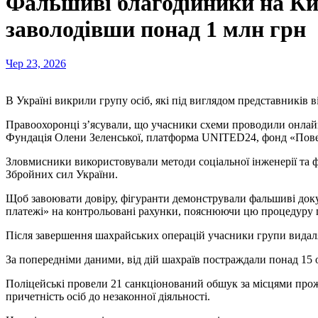
Фальшиві благодійники на Киї
заволодівши понад 1 млн грн
Чер 23, 2026
В Україні викрили групу осіб, які під виглядом представників
Правоохоронці з’ясували, що учасники схеми проводили онлайн-т
Фундація Олени Зеленської, платформа UNITED24, фонд «Пов
Зловмисники використовували методи соціальної інженерії та
Збройних сил України.
Щоб завоювати довіру, фігуранти демонстрували фальшиві доку
платежі» на контрольовані рахунки, пояснюючи цю процедуру п
Після завершення шахрайських операцій учасники групи видалял
За попередніми даними, від дій шахраїв постраждали понад 15 о
Поліцейські провели 21 санкціонований обшук за місцями прожив
причетність осіб до незаконної діяльності.