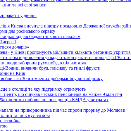
ниг та всі свої запаси
ні ракети у дворі»
поліція Києва висунула підозру посадовцю Державної служби зайн
ми для російського сервісу
швидкої віддав бюджетні кошти шахраям
 агресії
 тисяч доларів»
тнева» у Києві пропонують збільшити кількість бетонних укриттів
Агентством відновлення укладають контракти на понад 1,5 ГВт по
ці щодо заборони руху поїздів під час атак
ущі-Водиці виявили бруд, плісняву та гнилі фрукти
рони на Київ
ня близько 30 втомлених доберманів у розпліднику
ісце в столиці та яку підтримку отримують
all-центр, що ошукав чеських пенсіонерів на майже 9 млн грн
 6%: причини побоювань посадовців КМДА у витратах
 напали на прикордонника під час спроби прориву до Молдови
толиці та чи існує загроза
 настройка
атою