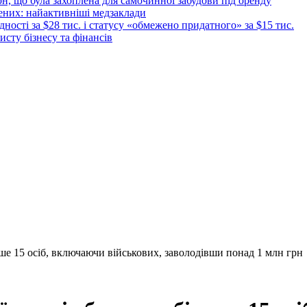
рн, що була захоплена для самочинної забудови під оренду
ених: найактивніші медзаклади
дності за $28 тис. і статусу «обмежено придатного» за $15 тис.
исту бізнесу та фінансів
е 15 осіб, включаючи військових, заволодівши понад 1 млн грн