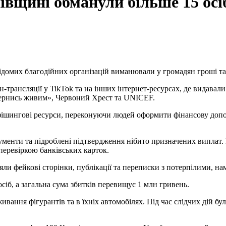
вщині обманули більше 15 осі
 відомих благодійних організацій виманювали у громадян гроші та
рансляції у TikTok та на інших інтернет-ресурсах, де видавали 
ернись живим», Червоний Хрест та UNICEF.
 фішингові ресурси, переконуючи людей оформити фінансову доп
менти та підроблені підтвердження нібито призначених виплат.
еревіркою банківських карток.
и фейкові сторінки, публікації та переписки з потерпілими, нам
сіб, а загальна сума збитків перевищує 1 млн гривень.
ання фігурантів та в їхніх автомобілях. Під час слідчих дій бу