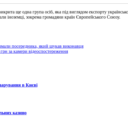
викрита ще одна група осіб, яка під виглядом експорту українсь
али іноземці, зокрема громадяни країн Європейського Союзу.
римали посередника, який шукав виконавця
 грн за камери відеоспостереження
кларування в Києві
альних казино