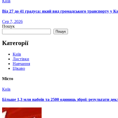
Київ
Від 27 до 41 градуса: який вид громадського транспорту у 
Сер 7, 2026
Пошук
Пошук
Категорії
Київ
Листівки
Навчання
Цікаво
Місто
Київ
Більше 1,3 млн набоїв та 2500 одиниць зброї: результати де