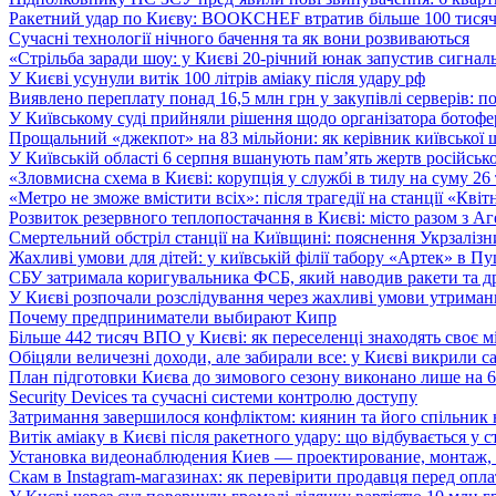
Ракетний удар по Києву: BOOKCHEF втратив більше 100 тисяч к
Сучасні технології нічного бачення та як вони розвиваються
«Стрільба заради шоу: у Києві 20-річний юнак запустив сигналь
У Києві усунули витік 100 літрів аміаку після удару рф
Виявлено переплату понад 16,5 млн грн у закупівлі серверів: 
У Київському суді прийняли рішення щодо організатора ботофер
Прощальний «джекпот» на 83 мільйони: як керівник київської 
У Київській області 6 серпня вшанують пам’ять жертв російської
«Зловмисна схема в Києві: корупція у службі в тилу на суму 26
«Метро не зможе вмістити всіх»: після трагедії на станції «Кві
Розвиток резервного теплопостачання в Києві: місто разом з 
Смертельний обстріл станції на Київщині: пояснення Укрзалізни
Жахливі умови для дітей: у київській філії табору «Артек» в П
СБУ затримала коригувальника ФСБ, який наводив ракети та д
У Києві розпочали розслідування через жахливі умови утриман
Почему предприниматели выбирают Кипр
Більше 442 тисяч ВПО у Києві: як переселенці знаходять своє м
Обіцяли величезні доходи, але забирали все: у Києві викрили c
План підготовки Києва до зимового сезону виконано лише на
Security Devices та сучасні системи контролю доступу
Затримання завершилося конфліктом: киянин та його спільник
Витік аміаку в Києві після ракетного удару: що відбувається у с
Установка видеонаблюдения Киев — проектирование, монтаж,
Скам в Instagram-магазинах: як перевірити продавця перед опл