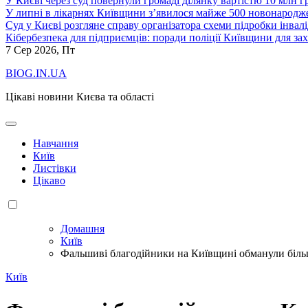
У Києві через суд повернули громаді ділянку вартістю 10 млн г
У липні в лікарнях Київщини з’явилося майже 500 новонародж
Суд у Києві розгляне справу організатора схеми підробки інвалі
Кібербезпека для підприємців: поради поліції Київщини для зах
7
Сер 2026, Пт
BIOG.IN.UA
Цікаві новини Києва та області
Навчання
Київ
Листівки
Цікаво
Домашня
Київ
Фальшиві благодійники на Київщині обманули більш
Київ