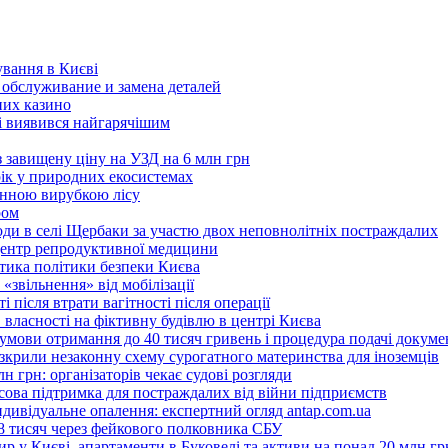
ування в Києві
 обслуживание и замена деталей
них казино
ві виявився найгарячішим
з завищену ціну на УЗД на 6 млн грн
рік у природних екосистемах
онною вирубкою лісу
ром
оди в селі Щербаки за участю двох неповнолітніх постраждалих
 центр репродуктивної медицини
ритика політики безпеки Києва
«звільнення» від мобілізації
 після втрати вагітності після операції
 власності на фіктивну будівлю в центрі Києва
 умови отримання до 40 тисяч гривень і процедура подачі докуме
розкрили незаконну схему сурогатного материнства для іноземців
н грн: організаторів чекає судові розгляди
сова підтримка для постраждалих від війни підприємств
ндивідуальне опалення: експертний огляд antap.com.ua
18 тисяч через фейкового полковника СБУ
 у Києві, апартаменти в Буковелі та активи на понад 20 млн гр