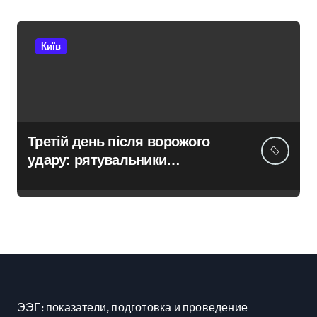
«Вербне»
Київ
Третій день після ворожого
удару: рятувальники
працюють над наслідками
масованої атаки в Київському
регіоні
ЭЭГ: показатели, подготовка и проведение