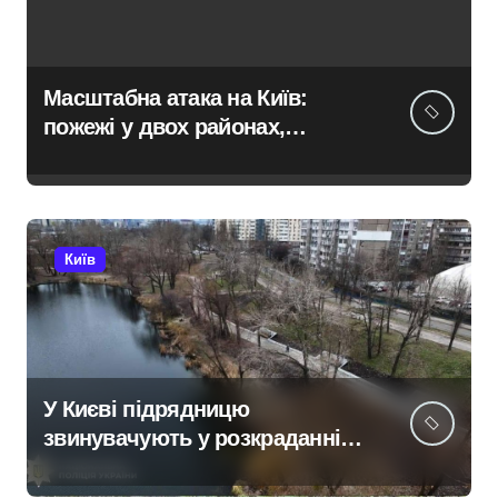
Масштабна атака на Київ:
пожежі у двох районах,
постраждалі на місці події
Київ
У Києві підрядницю
звинувачують у розкраданні
понад пів мільйона гривень
під час ремонту зони