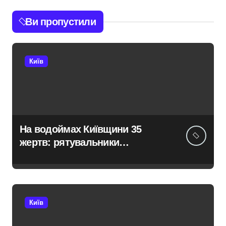
Ви пропустили
Київ
На водоймах Київщини 35
жертв: рятувальники
тривожаться через зростання
трагедій
Київ