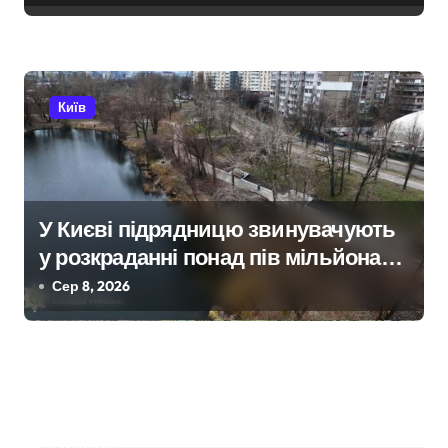
Київ
У Києві підрядницю звинувачують
у розкраданні понад пів мільйона
гривень під час ремонту зони
Сер 8, 2026
«Вербне»