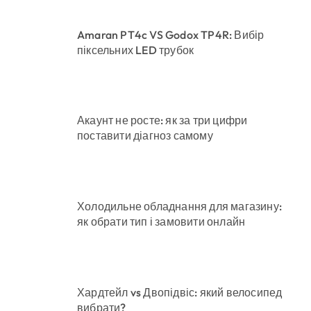
Amaran PT4c VS Godox TP4R: Вибір
піксельних LED трубок
Акаунт не росте: як за три цифри
поставити діагноз самому
Холодильне обладнання для магазину:
як обрати тип і замовити онлайн
Хардтейл vs Двопідвіс: який велосипед
вибрати?