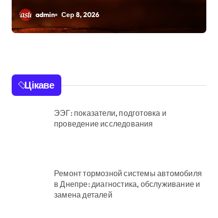
розкраданні понад пів
admin
Сер 8, 2026
мільйона гривень під
час ремонту зони
«Вербне»
Цікаве
ЭЭГ: показатели, подготовка и
проведение исследования
Ремонт тормозной системы автомобиля
в Днепре: диагностика, обслуживание и
замена деталей