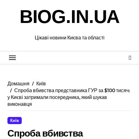
Перейти
BIOG.IN.UA
до
вмісту
Цікаві новини Києва та області
Домашня
Київ
Спроба вбивства представника ГУР за $100 тисяч:
у Києві затримали посередника, який шукав
виконавця
Київ
Спроба вбивства