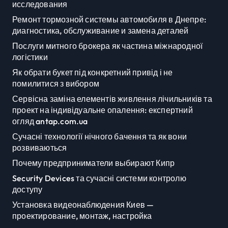
исследования
Ремонт тормозной системы автомобиля в Днепре:
диагностика, обслуживание и замена деталей
Послуги митного брокера як частина міжнародної
логістики
Як обрати букет під конкретний привід і не
помилитися з вибором
Сервісна заміна елементів живлення лічильників та
проект на індивідуальне опалення: експертний
огляд antap.com.ua
Сучасні технології нічного бачення та як вони
розвиваються
Почему предприниматели выбирают Кипр
Security Devices та сучасні системи контролю
доступу
Установка видеонаблюдения Киев —
проектирование, монтаж, настройка