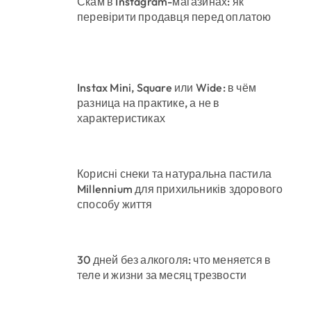
Скам в Instagram-магазинах: як
перевірити продавця перед оплатою
Instax Mini, Square или Wide: в чём
разница на практике, а не в
характеристиках
Корисні снеки та натуральна пастила
Millennium для прихильників здорового
способу життя
30 дней без алкоголя: что меняется в
теле и жизни за месяц трезвости