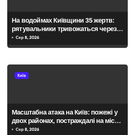
з
а
На водоймах Київщини 35 жертв:
рятувальники тривожаться через
п
зростання трагедій
Сер 8, 2026
и
с
і
Київ
в
Масштабна атака на Київ: пожежі у
двох районах, постраждалі на місці
події
Сер 8, 2026