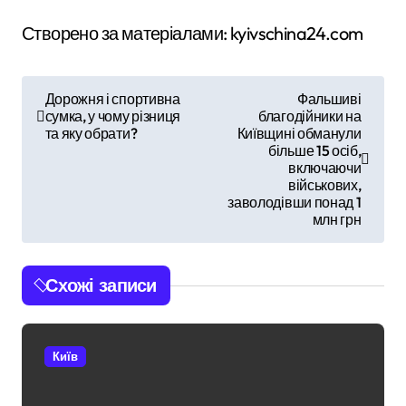
Створено за матеріалами: kyivschina24.com
Н
Дорожня і спортивна
Фальшиві
сумка, у чому різниця
благодійники на
а
та яку обрати?
Київщині обманули
більше 15 осіб,
в
включаючи
військових,
і
заволодівши понад 1
млн грн
г
а
Схожі записи
ц
і
Київ
я