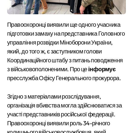
Правоохоронці виявили ще одного учасника
підготовки замаху на представника Головного
управління розвідки Міноборони України,
який, до того ж, є заступником голови
Координаційного штабу з питань поводження
з військовополоненими. Про це
інформує
пресслужба Офісу Генерального прокурора.
Згідно з матеріалами розслідування,
організація вбивства могла здійснюватися за
участі представників російської федерації.
Правоохоронці виявили роль 34-річного
колишнього військовослужбовця, який