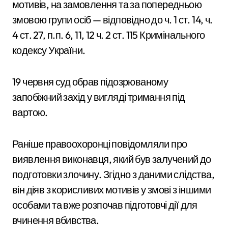
мотивів, на замовлення та за попередньою
змовою групи осіб — відповідно до ч. 1 ст. 14, ч.
4 ст. 27, п.п. 6, 11, 12 ч. 2 ст. 115 Кримінального
кодексу України.
19 червня суд обрав підозрюваному
запобіжний захід у вигляді тримання під
вартою.
Раніше правоохоронці повідомляли про
виявлення виконавця, який був залучений до
подготовки злочину. Згідно з даними слідства,
він діяв з корисливих мотивів у змові з іншими
особами та вже розпочав підготовчі дії для
вчинення вбивства.