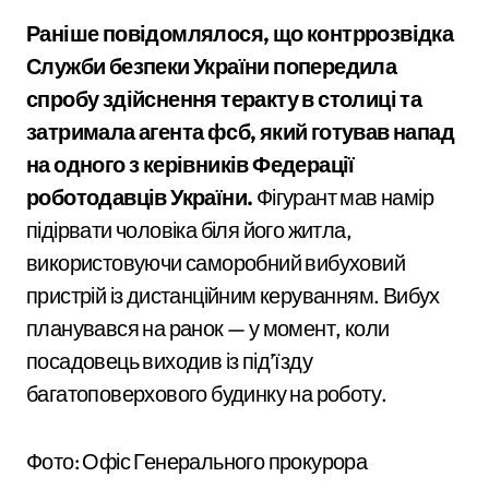
Раніше повідомлялося, що контррозвідка
Служби безпеки України попередила
спробу здійснення теракту в столиці та
затримала агента фсб, який готував напад
на одного з керівників Федерації
роботодавців України.
Фігурант мав намір
підірвати чоловіка біля його житла,
використовуючи саморобний вибуховий
пристрій із дистанційним керуванням. Вибух
планувався на ранок — у момент, коли
посадовець виходив із під’їзду
багатоповерхового будинку на роботу.
Фото: Офіс Генерального прокурора