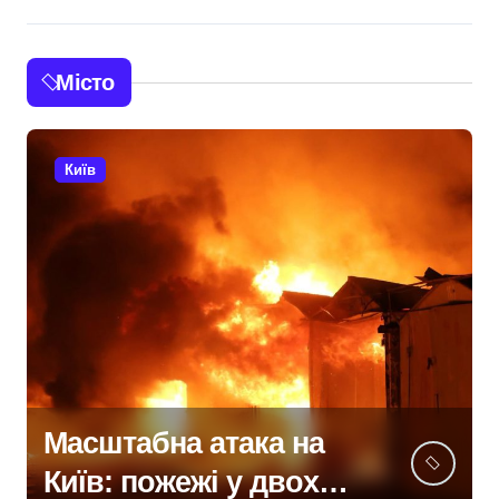
Місто
Київ
У Києві підрядницю
звинувачують у