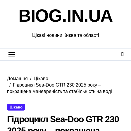
Перейти
BIOG.IN.UA
до
вмісту
Цікаві новини Києва та області
Домашня
Цікаво
Гідроцикл Sea-Doo GTR 230 2025 року –
покращена маневреність та стабільність на воді
Цікаво
Гідроцикл Sea-Doo GTR 230
2025 року – покращена