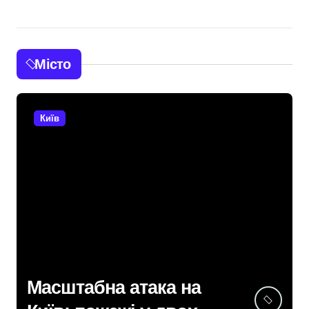
Місто
Київ
У Києві підрядницю