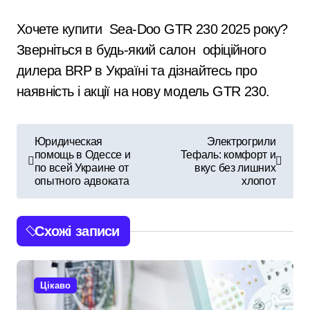
Хочете купити Sea-Doo GTR 230 2025 року?
Зверніться в будь-який салон офіційного
дилера BRP в Україні та дізнайтесь про
наявність і акції на нову модель GTR 230.
Н
Юридическая
Электрогрили
помощь в Одессе и
Тефаль: комфорт и
а
по всей Украине от
вкус без лишних
опытного адвоката
хлопот
в
і
Схожі записи
г
а
Цікаво
ц