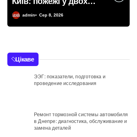
звинувачують у
розкраданні понад пів
admin
Сер 8, 2026
мільйона гривень під
час ремонту зони
«Вербне»
Цікаве
ЭЭГ: показатели, подготовка и
проведение исследования
Ремонт тормозной системы автомобиля
в Днепре: диагностика, обслуживание и
замена деталей