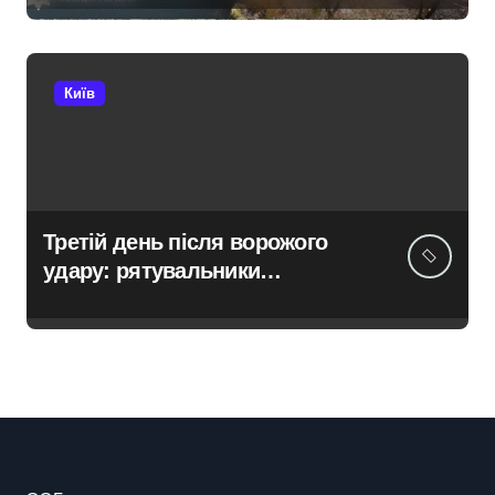
під час ремонту зони
«Вербне»
Київ
Третій день після ворожого
удару: рятувальники
працюють над наслідками
масованої атаки в Київському
регіоні