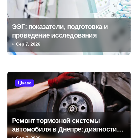
і
я
ЭЭГ: показатели, подготовка и
з
проведение исследования
Сер 7, 2026
а
п
и
Цікаво
с
і
в
Ремонт тормозной системы
автомобиля в Днепре: диагностика,
обслуживание и замена деталей