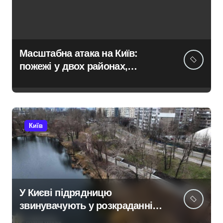
Масштабна атака на Київ:
пожежі у двох районах,
постраждалі на місці події
Київ
У Києві підрядницю
звинувачують у розкраданні
понад пів мільйона гривень