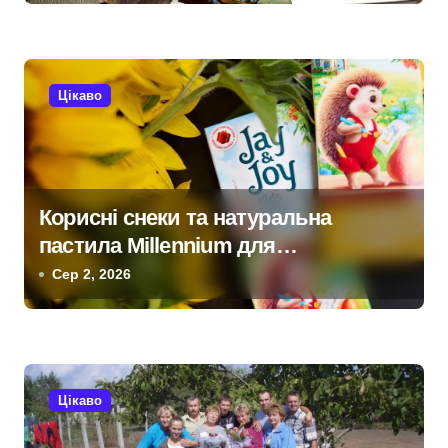
п
и
с
Цікаво
і
в
Корисні снеки та натуральна
пастила Millennium для
прихильників здорового способу
Сер 2, 2026
життя
Цікаво