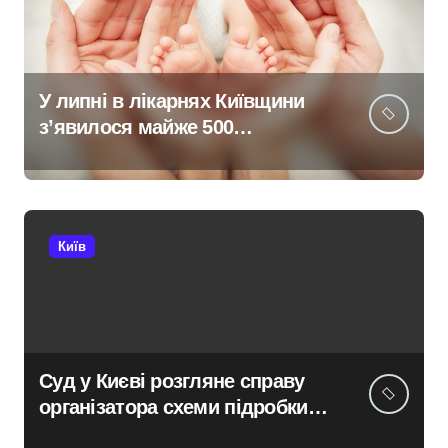
У липні в лікарнях Київщини
з’явилося майже 500
новонароджених:
найактивніші медзаклади
Київ
Суд у Києві розгляне справу
організатора схеми підробки
інвалідності за $28 тис. і