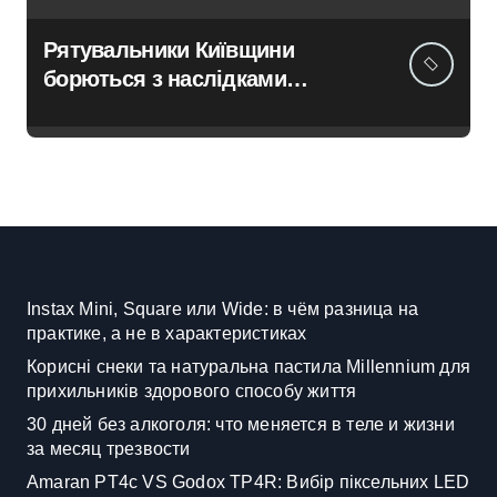
Рятувальники Київщини
борються з наслідками
ворожих атак у Бучанському
районі в екстремальних
умовах
Instax Mini, Square или Wide: в чём разница на
практике, а не в характеристиках
Корисні снеки та натуральна пастила Millennium для
прихильників здорового способу життя
30 дней без алкоголя: что меняется в теле и жизни
за месяц трезвости
Amaran PT4c VS Godox TP4R: Вибір піксельних LED