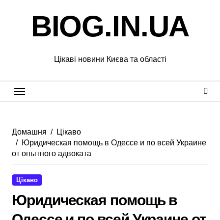
Перейти
BIOG.IN.UA
до
вмісту
Цікаві новини Києва та області
Домашня
Цікаво
Юридическая помощь в Одессе и по всей Украине
от опытного адвоката
Цікаво
Юридическая помощь в
Одессе и по всей Украине от