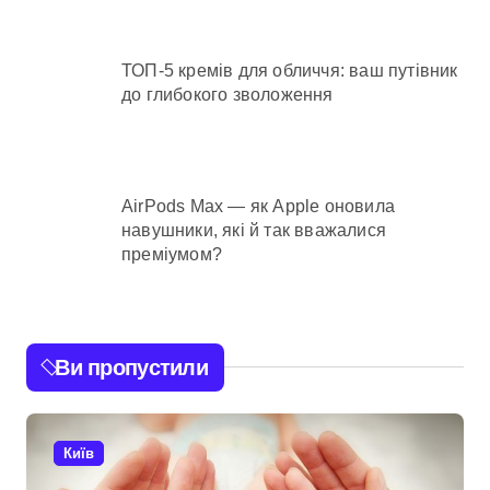
ТОП-5 кремів для обличчя: ваш путівник
до глибокого зволоження
AirPods Max — як Apple оновила
навушники, які й так вважалися
преміумом?
Ви пропустили
Київ