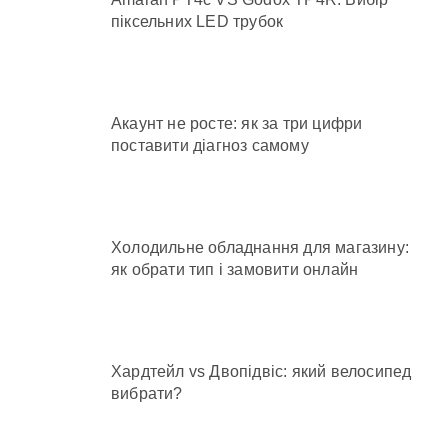
піксельних LED трубок
Акаунт не росте: як за три цифри
поставити діагноз самому
Холодильне обладнання для магазину:
як обрати тип і замовити онлайн
Хардтейл vs Двопідвіс: який велосипед
вибрати?