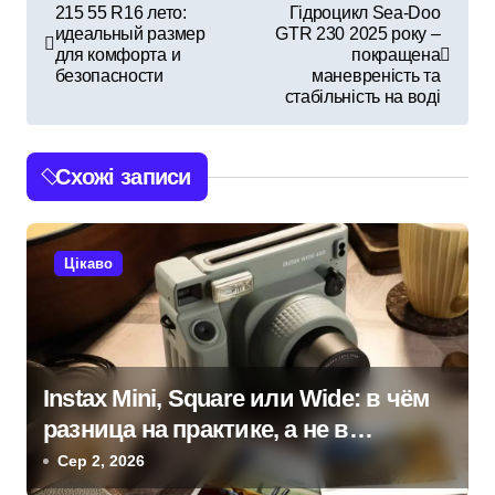
Н
215 55 R16 лето:
Гідроцикл Sea-Doo
идеальный размер
GTR 230 2025 року –
а
для комфорта и
покращена
безопасности
маневреність та
в
стабільність на воді
і
Схожі записи
г
а
Цікаво
ц
і
я
Instax Mini, Square или Wide: в чём
з
разница на практике, а не в
а
характеристиках
Сер 2, 2026