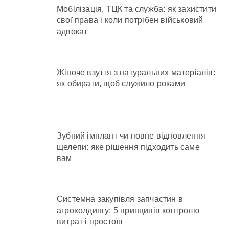
Мобілізація, ТЦК та служба: як захистити
свої права і коли потрібен військовий
адвокат
Жіноче взуття з натуральних матеріалів:
як обирати, щоб служило роками
Зубний імплант чи повне відновлення
щелепи: яке рішення підходить саме
вам
Системна закупівля запчастин в
агрохолдингу: 5 принципів контролю
витрат і простоїв