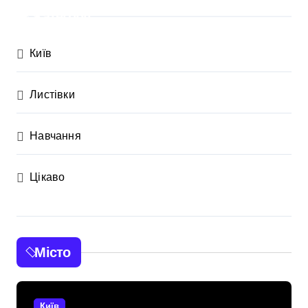
Категорії
Київ
Листівки
Навчання
Цікаво
Місто
Київ