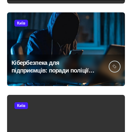
статусу «обмежено
придатного» за $15 тис.
Київ
Кібербезпека для
підприємців: поради поліції
Київщини для захисту бізнесу
та фінансів
Київ