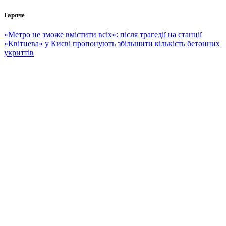
Перейти
Гаряче
до
вмісту
«Метро не зможе вмістити всіх»: після трагедії на станції
«Квітнева» у Києві пропонують збільшити кількість бетонних
укриттів