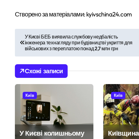
Створено за матеріалами: kyivschina24.com
Н
У Києві БЕБ виявила службову недбалість
інженера технагляду при будівництві укриття для
а
військових з переплатою понад 2,7 млн грн
в
і
Схожі записи
г
а
Київ
Київ
ц
і
У Києві колишньому
Київщина
я