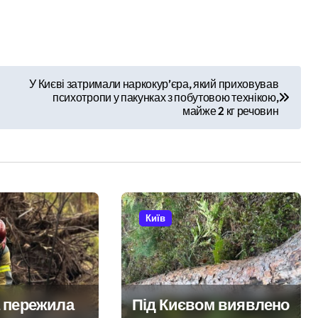
У Києві затримали наркокур’єра, який приховував
психотропи у пакунках з побутовою технікою,
майже 2 кг речовин
Київ
 пережила
Під Києвом виявлено