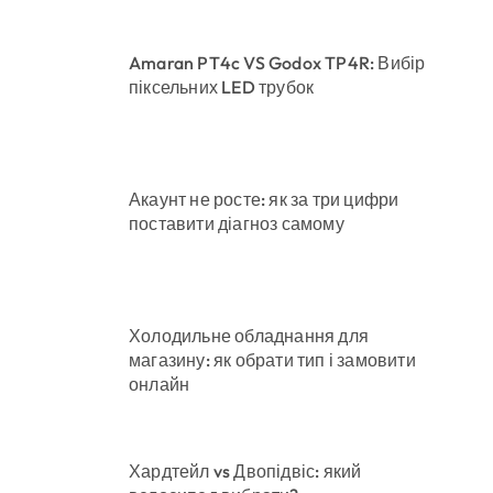
Amaran PT4c VS Godox TP4R: Вибір
піксельних LED трубок
Акаунт не росте: як за три цифри
поставити діагноз самому
Холодильне обладнання для
магазину: як обрати тип і замовити
онлайн
Хардтейл vs Двопідвіс: який