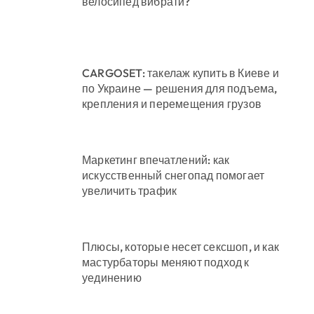
велосипед вибрати?
CARGOSET: такелаж купить в Киеве и
по Украине — решения для подъема,
крепления и перемещения грузов
Маркетинг впечатлений: как
искусственный снегопад помогает
увеличить трафик
Плюсы, которые несет сексшоп, и как
мастурбаторы меняют подход к
уединению