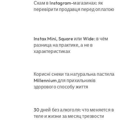
Скам в Instagram-магазинах: як
перевірити продавця перед оплатою
Instax Mini, Square или Wide: в чём
разница на практике, а не в
характеристиках
Корисні снеки та натуральна пастила
Millennium для прихильників
здорового способу життя
30 дней без алкоголя: что меняется в
теле и жизни за месяц трезвости