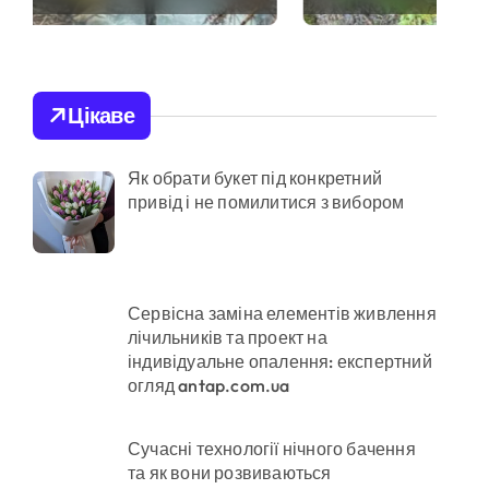
КМДА у витратах
займаються
незаконною
вирубкою лісу
спроби прориву до Молдови
Цікаве
Як обрати букет під конкретний
привід і не помилитися з вибором
ої забудови під оренду
Сервісна заміна елементів живлення
лічильників та проект на
ено придатного» за $15 тис.
індивідуальне опалення: експертний
огляд antap.com.ua
их умовах
Сучасні технології нічного бачення
та як вони розвиваються