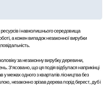
возобов’язаних з Києва: від 9 до 14 тис. доларів на кону
розгорілася велика пожежа: густий дим охопив численні рай
через ревнощі до знайомого
х ресурсів і навколишнього середовища
оботі, а кожен випадок незаконної вирубки
 оголосили підозру через завищену ціну на УЗД на 6 млн грн
дповідальність.
чоловіку за незаконну вирубку деревини,
ень. З’ясовано, що ця подія відбулася наприкінці
 у межах одного з кварталів лісництва без
лою, незаконно зрізав дерева порід берест, дуб і