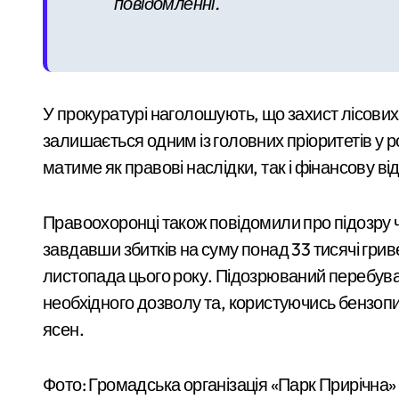
повідомленні.
Схема нелегального вивезення військо
В Київському Святошинському районі 
Київ: жінка підпалила двері сусідки 
У прокуратурі наголошують, що захист лісови
залишається одним із головних пріоритетів у р
У Києві колишньому директору лікарні
матиме як правові наслідки, так і фінансову ві
Правоохоронці також повідомили про підозру 
завдавши збитків на суму понад 33 тисячі грив
листопада цього року. Підозрюваний перебував
необхідного дозволу та, користуючись бензопи
ясен.
Фото: Громадська організація «Парк Прирічна»