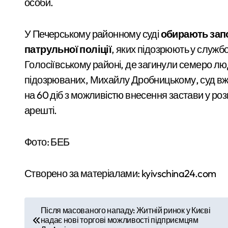
особи.
У Києві під час російської атаки заг
У Печерському районному суді
обирають запо
Стрілянина в київському дворі: чолов
патрульної поліції
, яких підозрюють у службо
У Києві дітям військових відшкодовую
Голосіївському районі, де загинули семеро лю
підозрюваних, Михайлу Дробницькому, суд вже
Київ без мобільних укриттів: як пів 
на 60 діб з можливістю внесення застави у роз
Київський «рішала» 23 років, затриман
арешті.
Фото: БЕБ
Створено за матеріалами: kyivschina24.com
Н
Після масованого нападу: Житній ринок у Києві
надає нові торгові можливості підприємцям