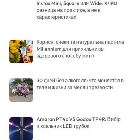
Instax Mini, Square или Wide: в чём
разница на практике, а не в
характеристиках
Корисні снеки та натуральна пастила
Millennium для прихильників
здорового способу життя
30 дней без алкоголя: что меняется в
теле и жизни за месяц трезвости
Amaran PT4c VS Godox TP4R: Вибір
піксельних LED трубок