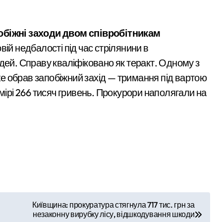
инула парамедикиня «Госпітальєрів» Єва Ройтер, яка до остан
біжні заходи двом співробітникам
ік здійснив постріли біля багатоповерхівок
вій недбалості під час стрілянини в
ть витрати на контрактне навчання: кому доступна допомога т
дей. Справу кваліфіковано як теракт. Одному з
 обрав запобіжний захід — тримання під вартою
мільярда гривень перетворилися на цифри на папері
мірі 266 тисяч гривень. Прокурори наполягали на
ий за $6 000 у справі про «звільнення» від мобілізації
Київщина: прокуратура стягнула 717 тис. грн за
незаконну вирубку лісу, відшкодування шкоди