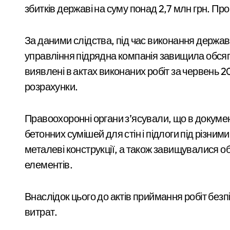
СБУ затримала коригувальника ФСБ, 
збитків державі на суму понад 2,7 млн грн. Про
У Києві розпочали розслідування чер
За даними слідства, під час виконання держа
Почему предприниматели выбирают
управління підрядна компанія завищила обсяги
Київ
Більше 442 тисяч ВПО у Києві: як пер
виявлені в актах виконаних робіт за червень 2
розрахунки.
Обіцяли величезні доходи, але забира
План підготовки Києва до зимового 
Правоохоронні органи з’ясували, що в докуме
Security Devices та сучасні системи 
бетонних сумішей для стін і підлоги під різни
металеві конструкції, а також завищувалися о
Затримання завершилося конфліктом:
елементів.
Витік аміаку в Києві після ракетного у
Двійня tragically
Установка видеонаблюдения Киев — 
Внаслідок цього до актів приймання робіт без
загинула після
витрат.
Скам в Instagram-магазинах: як пер
передчасних
admin
Сер 6, 2026