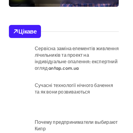
лікарській
ої забудови під оренду
недбалості після
втрати вагітності
ено придатного» за $15 тис.
Цікаве
після операції
Сервісна заміна елементів живлення
их умовах
лічильників та проект на
індивідуальне опалення: експертний
огляд antap.com.ua
они міста
Сучасні технології нічного бачення
та як вони розвиваються
понад 12,5 млн грн»
Почему предприниматели выбирают
Кипр
ді становлять понад 245 тисяч гривень