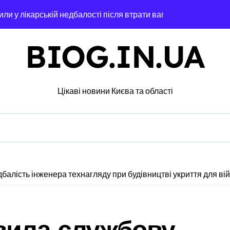
ли у лікарській недбалості після втрати вагітності після опер
через суд анулювання прав власності на фіктивну будівлю в 
BIOG.IN.UA
дітей Захисників у Києві: умови отримання до 40 тисяч гриве
едчасних пологів: у Києві розкрили незаконну схему сурогатн
Цікаві новини Києва та області
нили у чехів понад 12 млн грн: організаторів чекає судові ро
с. грн компенсацій: фінансова підтримка для постраждалих 
лічильників та проект на індивідуальне опалення: експертни
а: пенсіонерка втратила $18 тисяч через фейкового полковни
балість інженера технагляду при будівництві укриття для вій
 звинувачення: 6 квартир у Києві, апартаменти в Буковелі т
атив більше 100 тисяч книг та всі свої запаси
вила службову
а як вони розвиваються