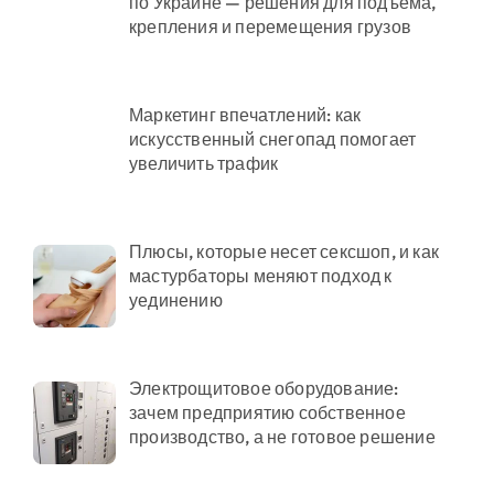
по Украине — решения для подъема,
крепления и перемещения грузов
Маркетинг впечатлений: как
искусственный снегопад помогает
увеличить трафик
Плюсы, которые несет сексшоп, и как
мастурбаторы меняют подход к
уединению
Электрощитовое оборудование:
зачем предприятию собственное
производство, а не готовое решение