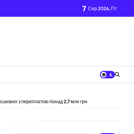
7
ації
Сер 2026, Пт
центрі Києва
нь і процедура подачі документів
ого материнства для іноземців
згляди
від війни підприємств
й огляд antap.com.ua
ка СБУ
ськових з переплатою понад 2,7 млн грн
а активи на понад 20 млн грн
Пошук