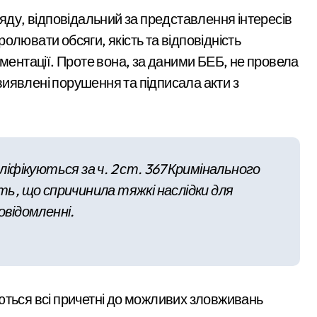
000 у справі про
ділянку вартістю 10 млн грн, що була захоплена для самочинн
ляду, відповідальний за представлення інтересів
«звільнення» від
ося майже 500 новонароджених: найактивніші медзаклади
олювати обсяги, якість та відповідність
мобілізації
ументації. Проте вона, за даними БЕБ, не провела
ора схеми підробки інвалідності за $28 тис. і статусу «обмеж
 виявлені порушення та підписала акти з
 поліції Київщини для захисту бізнесу та фінансів
аслідками ворожих атак у Бучанському районі в екстремальн
ові станції метро: всі подробиці програми розвитку
аліфікуються за ч. 2 ст. 367 Кримінального
возобов’язаних з Києва: від 9 до 14 тис. доларів на кону
сть, що спричинила тяжкі наслідки для
розгорілася велика пожежа: густий дим охопив численні рай
овідомленні.
через ревнощі до знайомого
ть себе за співробітників СБУ, обдурили двох пенсіонерів на 
ектротранспорті потрапив в страшну аварію
ються всі причетні до можливих зловживань
 району підозрюють у зловживанні资金, завдані збитки грома