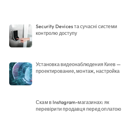
нього рятувала інших
Security Devices та сучасні системи
контролю доступу
а як її отримати
Установка видеонаблюдения Киев —
проектирование, монтаж, настройка
Скам в Instagram-магазинах: як
перевірити продавця перед оплатою