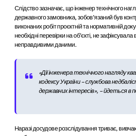
пологів: у Києві
У Києві через суд повернули громаді 
Слідство зазначає, що інженер технічного наг
розкрили незаконну
У липні в лікарнях Київщини з’явил
державного замовника, зобов’язаний був контр
схему сурогатного
виконаних робіт проєктній та нормативній док
Суд у Києві розгляне справу організат
материнства для
необхідні перевірки на об’єкті, не зафіксувала
Кібербезпека для підприємців: поради
іноземців
неправдивими даними.
Рятувальники Київщини борються з н
У Києві до 2029 року з’являться три н
«Дії інженера технічного нагляду кв
Схема нелегального вивезення військо
кодексу України – службова недбалі
В Київському Святошинському районі 
державних інтересів», – йдеться в п
Київ: жінка підпалила двері сусідки 
«Київ під загрозою: шахраї, що видаю
На Київщині 12-річний підліток на ел
Наразі досудове розслідування триває, вивча
У Києві посадовицю ШЕУ Дарницького