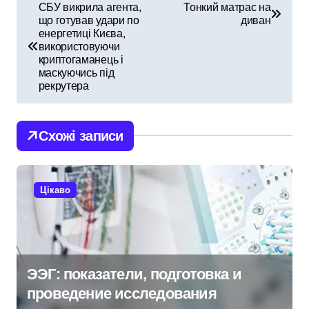
Н
СБУ викрила агента,
Тонкий матрас на
що готував удари по
диван
а
енергетиці Києва,
використовуючи
в
криптогаманець і
маскуючись під
і
рекрутера
г
Схожі записи
а
ц
Цікаво
і
я
з
ЭЭГ: показатели, подготовка и
а
проведение исследования