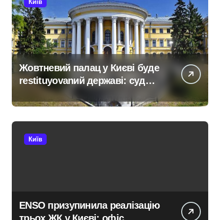
Київ
Жовтневий палац у Києві буде
restituyovanий державі: суд
підтримав прокуратуру
Київ
ENSO призупинила реалізацію
трьох ЖК у Києві: офіс