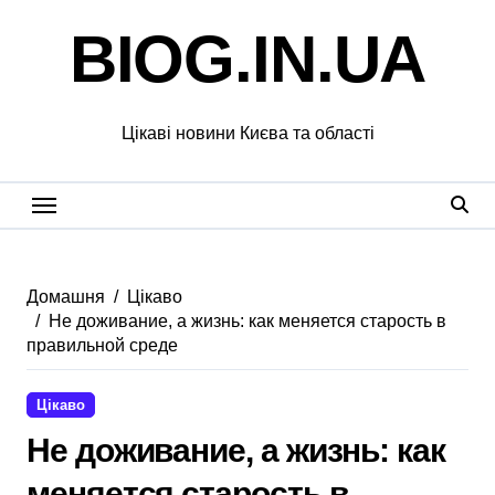
Перейти
BIOG.IN.UA
до
вмісту
Цікаві новини Києва та області
Домашня
Цікаво
Не доживание, а жизнь: как меняется старость в
правильной среде
Цікаво
Не доживание, а жизнь: как
меняется старость в