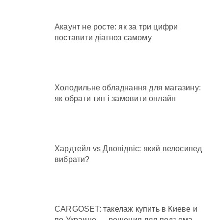
Акаунт не росте: як за три цифри
поставити діагноз самому
Холодильне обладнання для магазину:
як обрати тип і замовити онлайн
Хардтейл vs Двопідвіс: який велосипед
вибрати?
CARGOSET: такелаж купить в Киеве и
по Украине — решения для подъема,