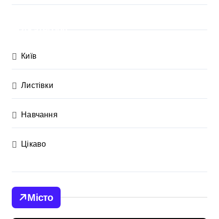
Категорії
Київ
Листівки
Навчання
Цікаво
Місто