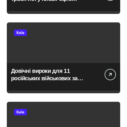
закритий, телефони мовчать,
керівник покинув місто
Київ
Довічні вироки для 11
російських військових за
розстріл цивільних на
Київщині
Київ