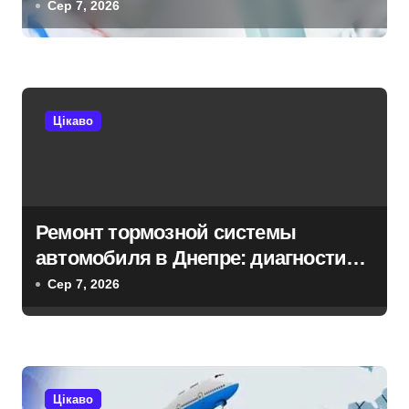
п
Сер 7, 2026
и
с
і
Цікаво
в
Ремонт тормозной системы
автомобиля в Днепре: диагностика,
обслуживание и замена деталей
Сер 7, 2026
Цікаво