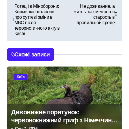
Н
Ротації в Міноборони:
Не доживание, а
Клименко оголосив
жизнь: как меняется
а
про суттєві зміни в
старость в
МВС після
правильной среде
в
терористичного акту в
Києві
і
г
Схожі записи
а
ц
Київ
і
я
з
Дивовижне порятунок:
червонокнижний гриф з Німеччини
а
ледве в survivors after мандрівки на
Сер 7, 2026