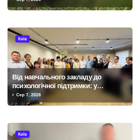
п
Київщині
и
с
Київ
і
в
Від навчального закладу до
психологічної підтримки: у
Київській області з’явиться
Сер 7, 2026
унікальний маршрут для молоді
Київ