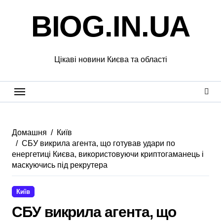
Перейти
BIOG.IN.UA
до
вмісту
Цікаві новини Києва та області
Домашня
Київ
СБУ викрила агента, що готував удари по
енергетиці Києва, використовуючи криптогаманець і
маскуючись під рекрутера
Київ
СБУ викрила агента, що