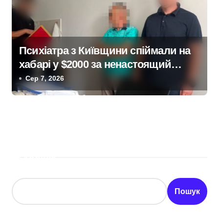
Психіатра з Київщини спіймали на
хабарі у $2000 за ненастоящий
діагноз
Сер 7, 2026
Пошук
Пошук