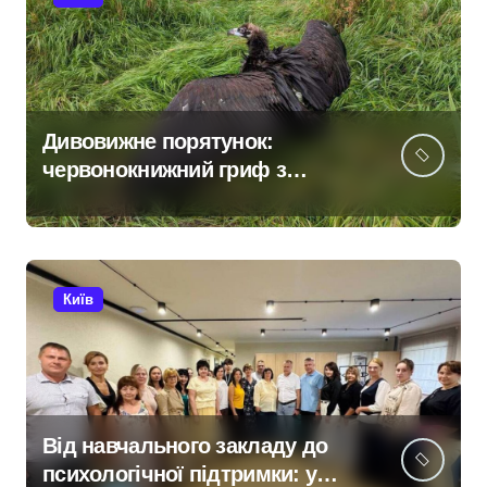
Дивовижне порятунок:
червонокнижний гриф з
Німеччини ледве в survivors
after мандрівки на Київщині
Київ
Від навчального закладу до
психологічної підтримки: у