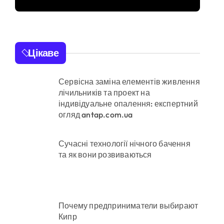
их умовах
понад 12 млн грн:
організаторів чекає
судові розгляди
Цікаве
они міста
Сервісна заміна елементів живлення
лічильників та проект на
понад 12,5 млн грн»
індивідуальне опалення: експертний
огляд antap.com.ua
ді становлять понад 245 тисяч гривень
Сучасні технології нічного бачення
та як вони розвиваються
нього рятувала інших
а як її отримати
Почему предприниматели выбирают
Кипр