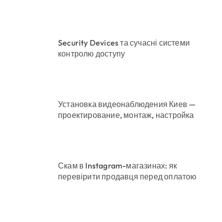
Security Devices та сучасні системи
контролю доступу
ого материнства для іноземців
Установка видеонаблюдения Киев —
проектирование, монтаж, настройка
Скам в Instagram-магазинах: як
перевірити продавця перед оплатою