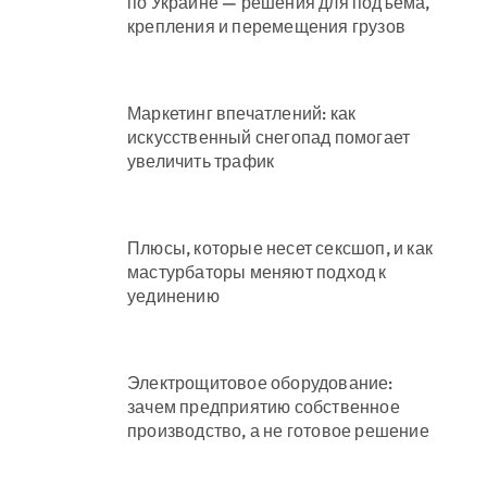
по Украине — решения для подъема,
крепления и перемещения грузов
Маркетинг впечатлений: как
искусственный снегопад помогает
увеличить трафик
Плюсы, которые несет сексшоп, и как
мастурбаторы меняют подход к
уединению
Электрощитовое оборудование:
зачем предприятию собственное
производство, а не готовое решение