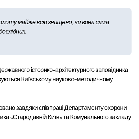
ель матері та її 18-річної доньки, які не встигли сховатися
озолоту майже всю знищено, чи вона сама
иявили схему фіктивних шлюбів для еміграції
дослідник.
грн з незаконної вирубки лісу
рнутися до Хрещатого парку в Києві завдяки новій петиції
едчасних пологів: у Києві розкрили незаконну схему сурогатн
Державного історико-архітектурного заповідника
ковуються Київському науково-методичному
зовано завдяки співпраці Департаменту охорони
ика «Стародавній Київ» та Комунального закладу