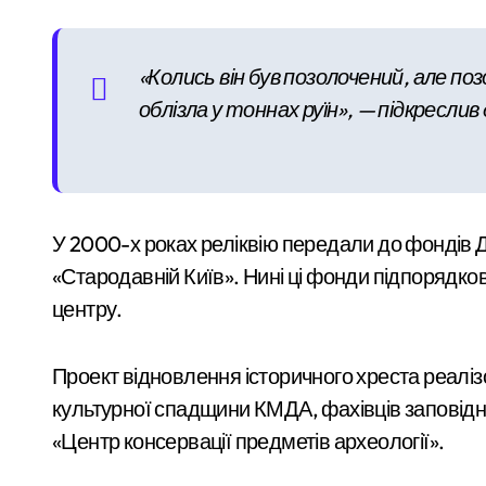
Ракетний обстріл Києва: трагічна загиб
«Колись він був позолочений, але п
«Наречена» з інвалідністю: у Києві в
облізла у тоннах руїн», — підкреслив 
На Київщині повернули майже 1,8 млн 
Легендарне «Слоненя» має шанси пове
Двійня tragically загинула після пер
У 2000-х роках реліквію передали до фондів 
«Стародавній Київ». Нині ці фонди підпоряд
центру.
Проект відновлення історичного хреста реалі
культурної спадщини КМДА, фахівців заповідн
«Центр консервації предметів археології».