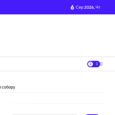
6
згляди
Сер 2026, Чт
від війни підприємств
й огляд antap.com.ua
ка СБУ
а активи на понад 20 млн грн
о собору
адовцю Державної служби зайнятості
Пошук