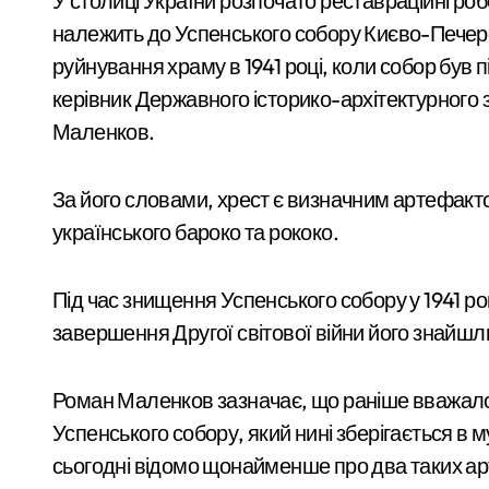
У столиці України розпочато реставраційні роботи над унікальним історичним хрестом, що
Рятувальники Київщини борються з н
6 квартир у Києві,
належить до Успенського собору Києво-Печерс
апартаменти в
У Києві до 2029 року з’являться три н
руйнування храму в 1941 році, коли собор був
Буковелі та активи
Схема нелегального вивезення військо
керівник Державного історико-архітектурного
на понад 20 млн грн
Маленков.
В Київському Святошинському районі 
Київ: жінка підпалила двері сусідки 
За його словами, хрест є визначним артефакт
«Київ під загрозою: шахраї, що видаю
українського бароко та рококо.
На Київщині 12-річний підліток на ел
Під час знищення Успенського собору у 1941 ро
У Києві посадовицю ШЕУ Дарницького
завершення Другої світової війни його знайшл
У Києві під час російської атаки заг
Роман Маленков зазначає, що раніше вважало
Стрілянина в київському дворі: чолов
Успенського собору, який нині зберігається в 
У Києві дітям військових відшкодовую
сьогодні відомо щонайменше про два таких а
Київ без мобільних укриттів: як пів 