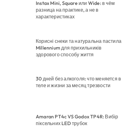
Instax Mini, Square или Wide: в чём
разница на практике, а не в
характеристиках
Корисні снеки та натуральна пастила
Millennium для прихильників
здорового способу життя
30 дней без алкоголя: что меняется в
теле и жизни за месяц трезвости
Amaran PT4c VS Godox TP4R: Вибір
піксельних LED трубок