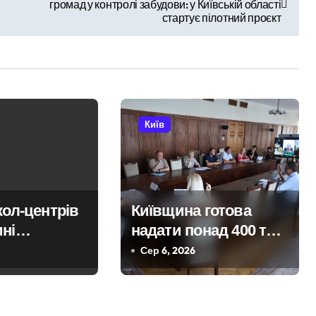
громад у контролі забудови: у Київській області
стартує пілотний проєкт
Київ
кол-центрів
Київщина готова
ні
надати понад 400 тис.
 у чехів
грн компенсацій:
Сер 6, 2026
млн грн:
фінансова підтримка
орів чекає
для постраждалих
згляди
від війни