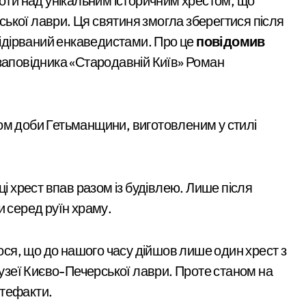
аслідками ворожих атак у Бучанському районі в екстремальн
пологів: у Києві
ької лаври. Ця святиня змогла зберегтися після
розкрили незаконну
ові станції метро: всі подробиці програми розвитку
 підірваний енкаведистами. Про це
повідомив
схему сурогатного
возобов’язаних з Києва: від 9 до 14 тис. доларів на кону
 заповідника «Стародавній Київ» Роман
материнства для
розгорілася велика пожежа: густий дим охопив численні рай
іноземців
через ревнощі до знайомого
ом доби Гетьманщини, виготовленим у стилі
ть себе за співробітників СБУ, обдурили двох пенсіонерів на 
ектротранспорті потрапив в страшну аварію
ці хрест впав разом із будівлею. Лише після
 району підозрюють у зловживанні资金, завдані збитки грома
и серед руїн храму.
инула парамедикиня «Госпітальєрів» Єва Ройтер, яка до остан
ся, що до нашого часу дійшов лише один хрест з
ік здійснив постріли біля багатоповерхівок
музеї Києво-Печерської лаври. Проте станом на
ть витрати на контрактне навчання: кому доступна допомога т
ртефакти.
мільярда гривень перетворилися на цифри на папері