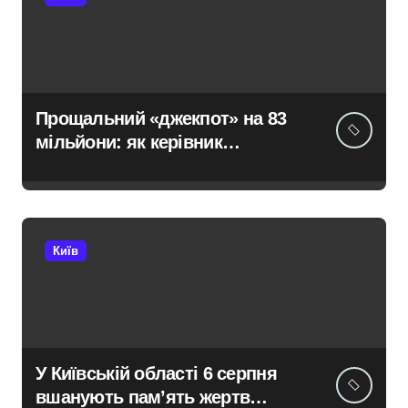
Прощальний «джекпот» на 83
мільйони: як керівник
київської швидкої віддав
бюджетні кошти шахраям
Київ
У Київській області 6 серпня
вшанують пам’ять жертв