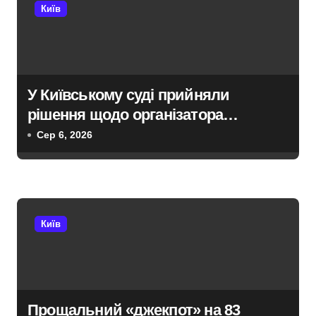
і
Київ
в
У Київському суді прийняли
рішення щодо організатора
ботоферми для російського сервісу
Сер 6, 2026
Київ
Прощальний «джекпот» на 83