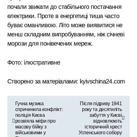
почали звикати до стабільного постачання
електрики. Проте в енергетиці тиша часто
буває оманливою. Літо може виявитися не
менш складним випробуванням, ніж січневі
морози для понівечених мереж.
Фото: ілюстративне
Створено за матеріалами: kyivschina24.com
Н
Гучна музика
Після підриву 1941
спричинила конфлікт:
року та десятиліть
а
поліція Києва
забуття у Києві
розвіяла міфи про
відновлюють
в
масову бійку з
історичний хрест
військовими у
Успенського собору