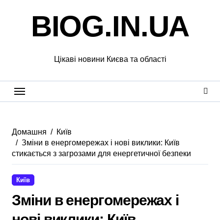
Перейти
BIOG.IN.UA
до
вмісту
Цікаві новини Києва та області
Домашня
Київ
Зміни в енергомережах і нові виклики: Київ
стикається з загрозами для енергетичної безпеки
Київ
Зміни в енергомережах і
нові виклики: Київ