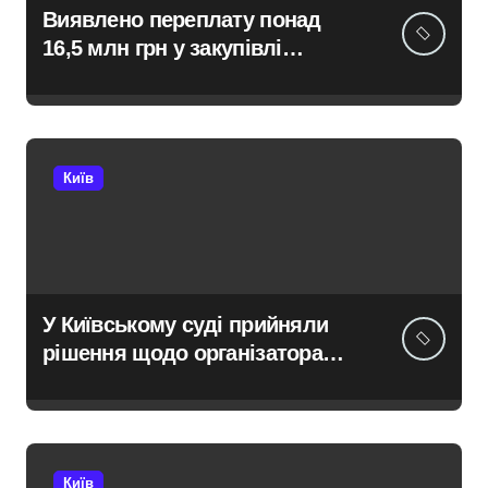
Виявлено переплату понад
16,5 млн грн у закупівлі
серверів: поліція Києва
висунула підозру посадовцю
Державної служби зайнятості
Київ
У Київському суді прийняли
рішення щодо організатора
ботоферми для російського
сервісу
Київ