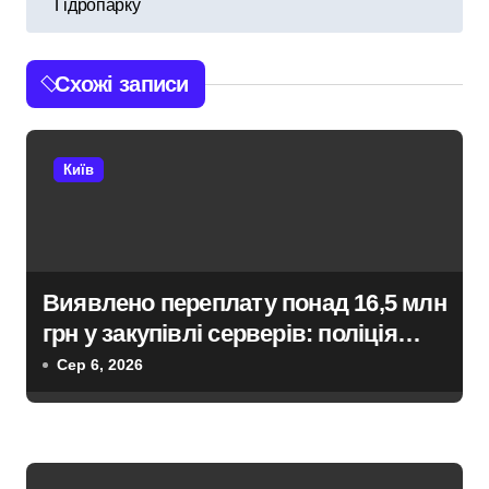
і
Гідропарку
г
Схожі записи
а
ц
Київ
і
я
з
Виявлено переплату понад 16,5 млн
а
грн у закупівлі серверів: поліція
п
Києва висунула підозру посадовцю
Сер 6, 2026
Державної служби зайнятості
и
с