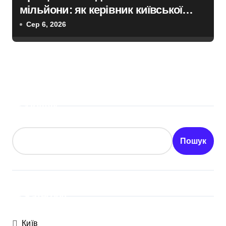
мільйони: як керівник київської
швидкої віддав бюджетні кошти
Сер 6, 2026
шахраям
Пошук
Пошук
Категорії
Київ