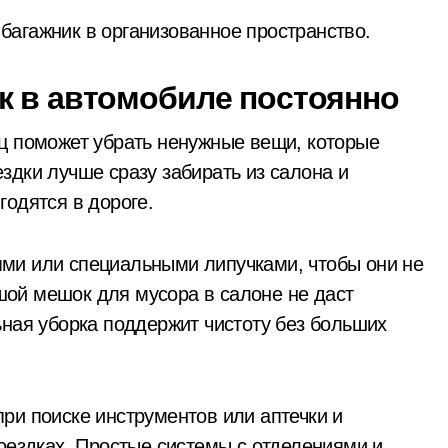
агажник в организованное пространство.​
від Австрії життєво важливе енергетичне устаткування
вальники приборкали 31 екосистемну пожежу
к в автомобиле постоянно
 двоє студентів через 3 кг психотропних речовин та їхнє фа
ц поможет убрать ненужные вещи, которые
итягли тіло загиблого з річки біля «Золотого пляжу»
здки лучше сразу забирать из салона и
та як вони розвиваються
годятся в дороге.
ми или специальными липучками, чтобы они не
ой мешок для мусора в салоне не даст
ьная уборка поддержит чистоту без больших
ри поиске инструментов или аптечки и
поездках. Простые системы с отделениями и