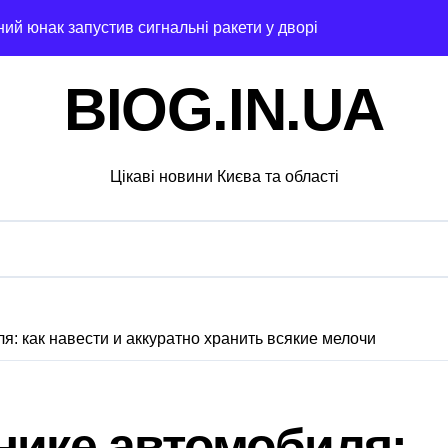
ний юнак запустив сигнальні ракети у дворі»
ку після удару рф
BIOG.IN.UA
рн у закупівлі серверів: поліція Києва висунула підозру п
 щодо організатора ботоферми для російського сервісу
Цікаві новини Києва та області
и: як керівник київської швидкої віддав бюджетні кошти ш
ь пам’ять жертв російської агресії
 службі в тилу на суму 26 тисяч доларів»
я трагедії на станції «Квітнева» у Києві пропонують збільшит
я: как навести и аккуратно хранить всякие мелочи
 в Києві: місто разом з Агентством відновлення укладають
ині: пояснення Укрзалізниці щодо заборони руху поїздів під
нике автомобиля:
 філії табору «Артек» в Пущі-Водиці виявили бруд, плісняву 