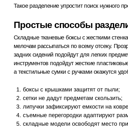
керівник київської
У Києві посадовицю ШЕУ Дарницького
Такое разделение упростит поиск нужного пр
швидкої віддав
У Києві під час російської атаки за
бюджетні кошти
Простые способы раздели
Стрілянина в київському дворі: чолов
шахраям
У Києві дітям військових відшкодову
Складные тканевые боксы с жесткими стенк
мелочам рассыпаться по всему отсеку. Проз
Київ без мобільних укриттів: як пів
задних сидений подойдут для легких предме
Ракетний обстріл Києва: трагічна заги
инструментов подойдут жесткие пластиковы
«Наречена» з інвалідністю: у Києві 
а текстильные сумки с ручками окажутся удо
На Київщині повернули майже 1,8 млн
боксы с крышками защитят от пыли;
Легендарне «Слоненя» має шанси пов
сетки не дадут предметам скользить;
Ексзаступника керівника Київського 
липучки зафиксируют емкости на ковре
съемные перегородки адаптируют разм
Смертельна аварія в Києві: мотоциклі
складные модели освободят место при
У Києві військового з СЗЧ затримали 