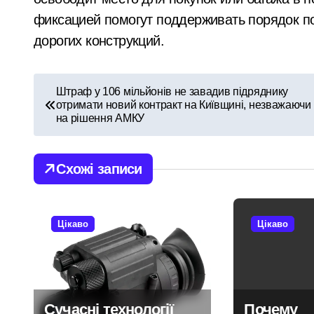
фиксацией помогут поддерживать порядок п
дорогих конструкций.​
Н
Штраф у 106 мільйонів не завадив підряднику
отримати новий контракт на Київщині, незважаючи
а
на рішення АМКУ
в
і
Схожі записи
г
а
Цікаво
Цікаво
ц
і
Сучасні технології
Почему