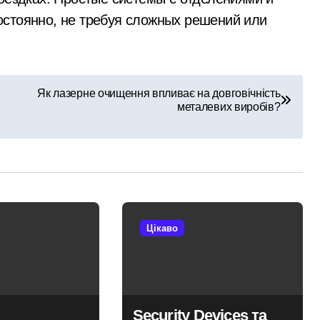
остоянно, не требуя сложных решений или
Як лазерне очищення впливає на довговічність
металевих виробів?
Цікаво
Security Devices та