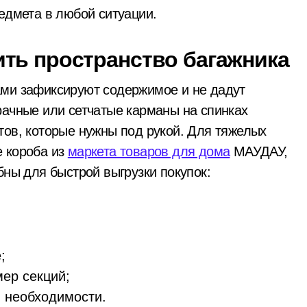
 району підозрюють у зловживанні资金, завдані збитки гром
запустив сигнальні
едмета в любой ситуации.​
ракети у дворі»
гинула парамедикиня «Госпітальєрів» Єва Ройтер, яка до ост
ть пространство багажника
ік здійснив постріли біля багатоповерхівок
ють витрати на контрактне навчання: кому доступна допомога
ами зафиксируют содержимое и не дадут
рачные или сетчатые карманы на спинках
 мільярда гривень перетворилися на цифри на папері
тов, которые нужны под рукой. Для тяжелых
бель матері та її 18-річної доньки, які не встигли сховатися
е короба из
маркета товаров для дома
МАУДАУ,
виявили схему фіктивних шлюбів для еміграції
бны для быстрой выгрузки покупок:
 грн з незаконної вирубки лісу
ернутися до Хрещатого парку в Києві завдяки новій петиці
СІЗО підозрюють у вимаганні грошей та прихованні майна на
;
ер секций;
ст віком 26 років загинув, а його пасажирка в критичному с
 необходимости.
після смертельної сутички в хостелі