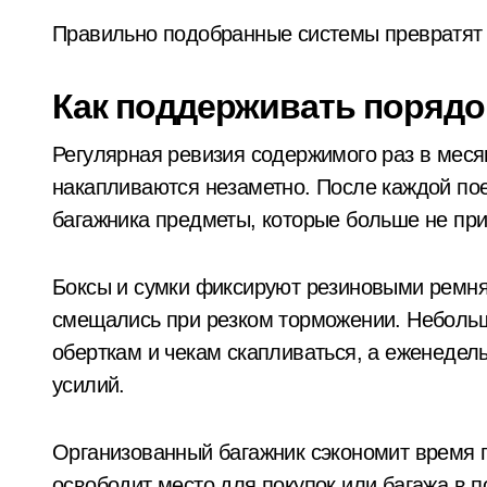
Правильно подобранные системы превратят б
Київщина і ще дві області отримали 
Київщина в небезпеці: за добу ряту
Как поддерживать порядо
У Києві на лаві підсудних опиняться
Регулярная ревизия содержимого раз в меся
Трагедія на Київщині: рятувальники в
накапливаются незаметно. После каждой пое
Сучасні технології нічного бачення 
багажника предметы, которые больше не при
Боксы и сумки фиксируют резиновыми ремня
смещались при резком торможении. Небольш
оберткам и чекам скапливаться, а еженедел
усилий.​
Организованный багажник сэкономит время п
освободит место для покупок или багажа в 