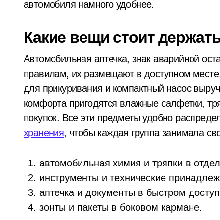
автомобиля намного удобнее.
У Києві через суд повернули громаді
У липні в лікарнях Київщини з’явил
Какие вещи стоит держать
Суд у Києві розгляне справу організа
Київ
Автомобильная аптечка, знак аварийной ост
Кібербезпека для підприємців: поради
правилам, их размещают в доступном месте.
Рятувальники Київщини борються з н
для прикуривания и компактный насос выруч
комфорта пригодятся влажные салфетки, тряп
У Києві до 2029 року з’являться три 
покупок. Все эти предметы удобно распреде
Схема нелегального вивезення військ
хранения
, чтобы каждая группа занимала св
В Київському Святошинському районі
автомобильная химия и тряпки в отдел
Київ: жінка підпалила двері сусідки 
Прощальний
инструменты и технические принадлеж
«Київ під загрозою: шахраї, що видаю
«джекпот» на 83
аптечка и документы в быстром доступ
На Київщині 12-річний підліток на е
мільйони: як
зонты и пакеты в боковом кармане.
admin
Сер 6, 2026