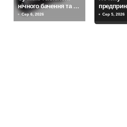
я
нічного бачення та як
предприн
з
вони розвиваються
выбираю
Сер 6, 2026
Сер 5, 2026
а
п
и
с
і
в