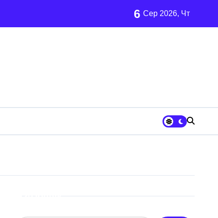
6
Сер 2026, Чт
осадовцю Державної служби зайнятості
ахраям
и кількість бетонних укриттів
 контракти на понад 1,5 ГВт потужностей
 час атак
Пошук
та гнилі фрукти