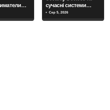
иматели
сучасні системи
т Кипр
контролю доступу
Сер 5, 2026