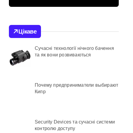
аді становлять понад 245 тисяч гривень
рф
аннього рятувала інших
Цікаве
 та як її отримати
Сучасні технології нічного бачення
та як вони розвиваються
Почему предприниматели выбирают
Кипр
ї
 суму 3,8 млн грн
тані
Security Devices та сучасні системи
контролю доступу