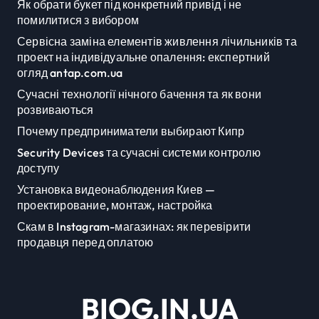
Як обрати букет під конкретний привід і не
помилитися з вибором
Сервісна заміна елементів живлення лічильників та
проект на індивідуальне опалення: експертний
огляд antap.com.ua
Сучасні технології нічного бачення та як вони
розвиваються
Почему предприниматели выбирают Кипр
Security Devices та сучасні системи контролю
доступу
Установка видеонаблюдения Киев —
проектирование, монтаж, настройка
Скам в Instagram-магазинах: як перевірити
продавця перед оплатою
BIOG.IN.UA