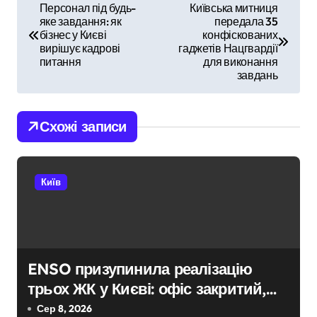
Н
Персонал під будь-
Київська митниця
яке завдання: як
передала 35
а
бізнес у Києві
конфіскованих
вирішує кадрові
гаджетів Нацгвардії
в
питання
для виконання
завдань
і
г
Схожі записи
а
ц
Київ
і
я
з
ENSO призупинила реалізацію
трьох ЖК у Києві: офіс закритий,
а
телефони мовчать, керівник
Сер 8, 2026