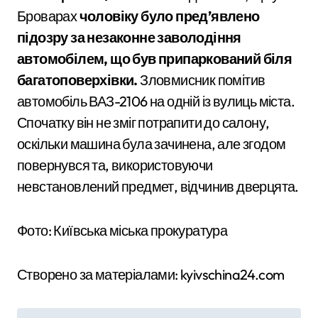
Броварах
чоловіку було пред’явлено
підозру за незаконне заволодіння
автомобілем, що був припаркований біля
багатоповерхівки.
Зловмисник помітив
автомобіль ВАЗ-2106 на одній із вулиць міста.
Спочатку він не зміг потрапити до салону,
оскільки машина була зачинена, але згодом
повернувся та, використовуючи
невстановлений предмет, відчинив дверцята.
Фото: Київська міська прокуратура
Створено за матеріалами: kyivschina24.com