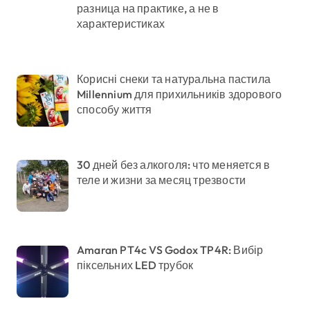
разница на практике, а не в
характеристиках
Корисні снеки та натуральна пастила
Millennium для прихильників здорового
способу життя
30 дней без алкоголя: что меняется в
теле и жизни за месяц трезвости
Amaran PT4c VS Godox TP4R: Вибір
піксельних LED трубок