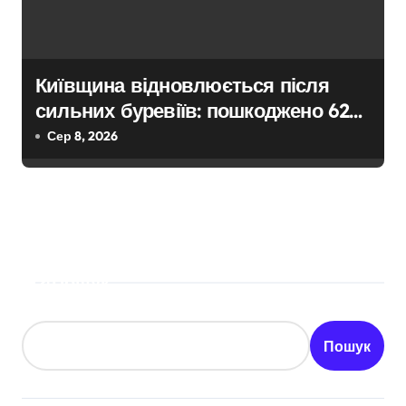
Київщина відновлюється після
сильних буревіїв: пошкоджено 62
будинки, понад 18 тисяч родин
Сер 8, 2026
залишились без електрики
Пошук
Пошук