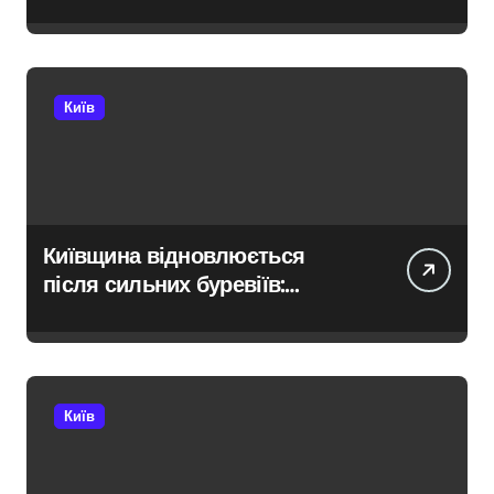
розстріл цивільних на
Київщині
Київ
Київщина відновлюється
після сильних буревіїв:
пошкоджено 62 будинки,
понад 18 тисяч родин
залишились без електрики
Київ