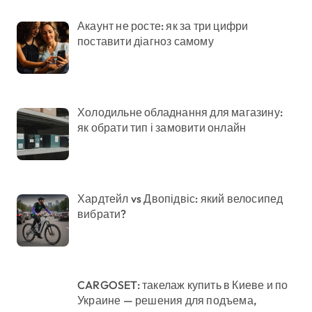
Акаунт не росте: як за три цифри
поставити діагноз самому
Холодильне обладнання для магазину:
як обрати тип і замовити онлайн
Хардтейл vs Двопідвіс: який велосипед
вибрати?
CARGOSET: такелаж купить в Киеве и по
Украине — решения для подъема,