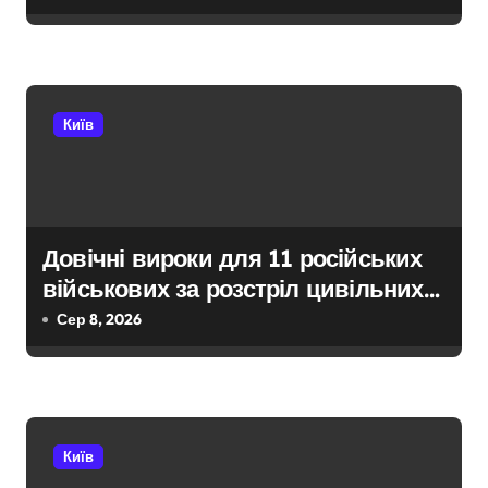
п
покинув місто
и
с
Київ
і
в
Довічні вироки для 11 російських
військових за розстріл цивільних
на Київщині
Сер 8, 2026
Київ