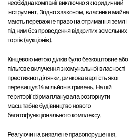
необхідна компанії виключно як юридичний
інструмент. Згідно з законом, власники майна
мають переважне право на отримання землі
під ним без проведення відкритих земельних
торгів (аукціонів).
Кінцевою метою ділків було безкоштовне або
пільгове вилучення з комунальної власності
престижної ділянки, ринкова вартість якої
перевищує 14 мільйонів гривень. На цій
території фірма планувала розгорнути
масштабне будівництво нового
багатофункціонального комплексу.
Реагуючи на виявлене правопорушення,