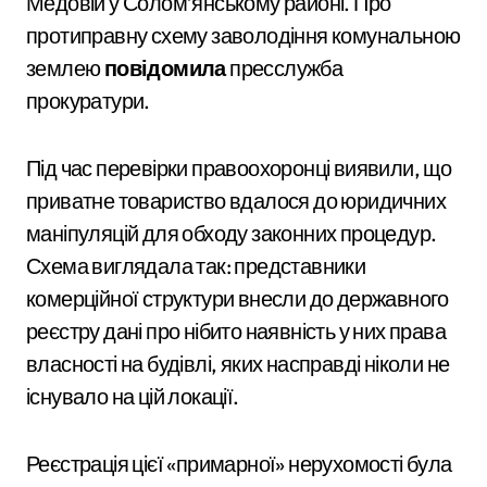
Медовій у Солом’янському районі. Про
протиправну схему заволодіння комунальною
землею
повідомила
пресслужба
прокуратури.
Під час перевірки правоохоронці виявили, що
приватне товариство вдалося до юридичних
маніпуляцій для обходу законних процедур.
Схема виглядала так: представники
комерційної структури внесли до державного
реєстру дані про нібито наявність у них права
власності на будівлі, яких насправді ніколи не
існувало на цій локації.
Реєстрація цієї «примарної» нерухомості була