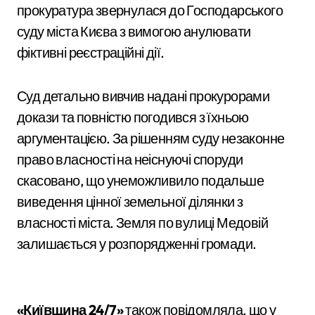
прокуратура звернулася до Господарського
суду міста Києва з вимогою анулювати
фіктивні реєстраційні дії.
Суд детально вивчив надані прокурорами
докази та повністю погодився з їхньою
аргументацією. За рішенням суду незаконне
право власності на неіснуючі споруди
скасовано, що унеможливило подальше
виведення цінної земельної ділянки з
власності міста. Земля по вулиці Медовій
залишається у розпорядженні громади.
«Київщина 24/7»
також повідомляла, що у