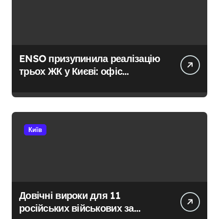
ENSO призупинила реалізацію
трьох ЖК у Києві: офіс
закритий, телефони мовчать,
керівник покинув місто
Київ
Довічні вироки для 11
російських військових за