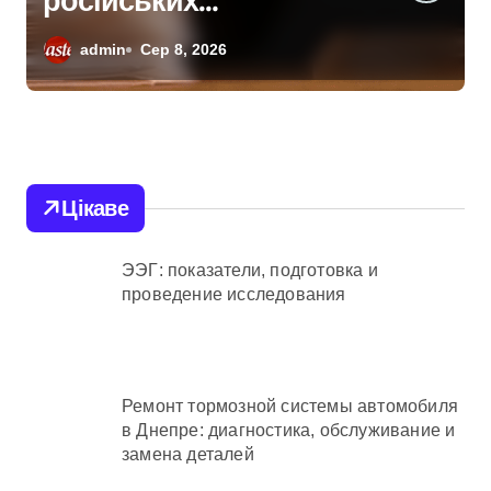
відновлюється після
сильних буревіїв:
admin
Сер 8, 2026
пошкоджено 62
будинки, понад 18
тисяч родин
залишились без
Цікаве
електрики
ЭЭГ: показатели, подготовка и
проведение исследования
Ремонт тормозной системы автомобиля
в Днепре: диагностика, обслуживание и
замена деталей