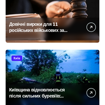
Довічні вироки для 11
російських військових за
розстріл цивільних на
Київщині
Київ
Київщина відновлюється
після сильних буревіїв:
пошкоджено 62 будинки,