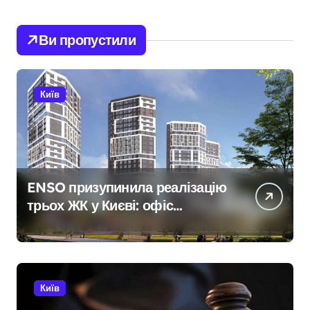
Ви пропустили
Київ
ENSO призупинила реалізацію
трьох ЖК у Києві: офіс
закритий, телефони мовчать,
керівник покинув місто
Київ