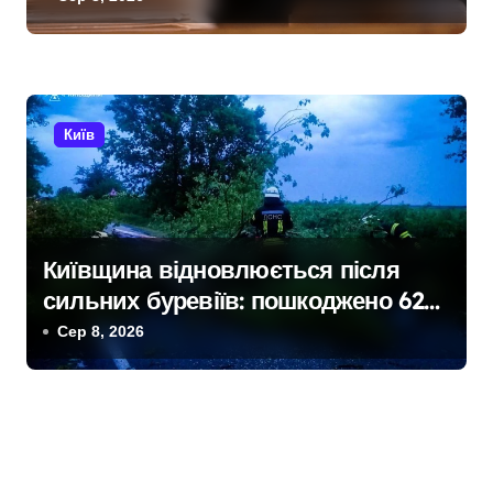
Київ
Київщина відновлюється після
сильних буревіїв: пошкоджено 62
будинки, понад 18 тисяч родин
Сер 8, 2026
залишились без електрики