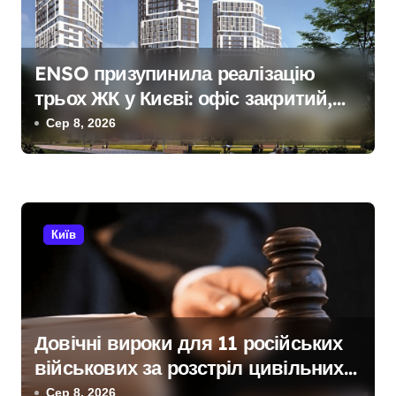
я
з
ENSO призупинила реалізацію
трьох ЖК у Києві: офіс закритий,
а
телефони мовчать, керівник
Сер 8, 2026
п
покинув місто
и
с
Київ
і
в
Довічні вироки для 11 російських
військових за розстріл цивільних
на Київщині
Сер 8, 2026