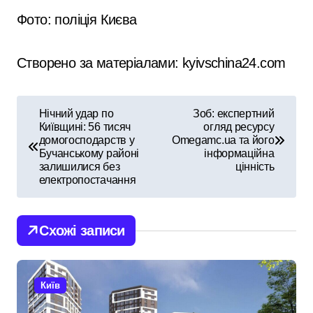
Фото: поліція Києва
Створено за матеріалами: kyivschina24.com
Н
Нічний удар по
Зоб: експертний
Київщині: 56 тисяч
огляд ресурсу
а
домогосподарств у
Omegamc.ua та його
Бучанському районі
інформаційна
в
залишилися без
цінність
електропостачання
і
г
Схожі записи
а
ц
Київ
і