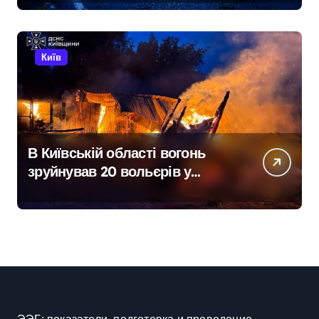
понад 18 тисяч родин
залишились без електрики
Київ
В Київській області вогонь
зруйнував 20 вольєрів у
притулку для тварин