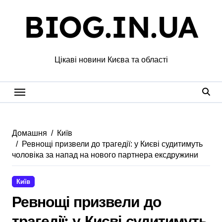
Перейти
BIOG.IN.UA
до
вмісту
Цікаві новини Києва та області
Домашня
Київ
Ревнощі призвели до трагедії: у Києві судитимуть
чоловіка за напад на нового партнера ексдружини
Київ
Ревнощі призвели до
трагедії: у Києві судитимуть